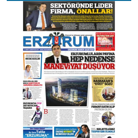
Esat BİNDESEN
Başkan Sekmen’den Erzurum’a
bir vizyon proje daha!
02 Ağustos 2026 Pazar
Kadir SABUNCUOĞLU
Erzurumspor’un köşe taşları
29 Haziran 2026 Pazartesi
Kenan GÜLERCİ
Murat Şahsuvaroğlu ERKON’da
çıtayı yukarı taşırken,
yönetimdekiler aşağı