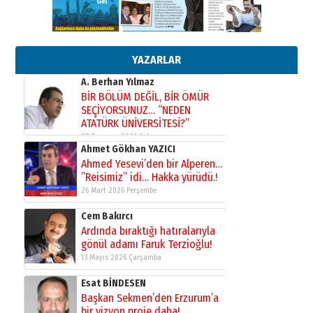
çekmemeli!
Orhan BOZKURT
17 Şubat 2026 Salı
Bir fotoğraf, bir şehir, bir
gazeteci… Dizginler kimin
elinde?
YAZARLAR
31 Mart 2026 Salı
A. Berhan Yılmaz
BİR BÖLÜM DEĞİL, BİR ÖMÜR
SEÇİYORSUNUZ… “NEDEN
ATATÜRK ÜNİVERSİTESİ?”
28 Temmuz 2026 Salı
Ahmet Gökhan YAZICI
Ahmed Yesevi’den bir Alperen…
”Reisimiz” idi… Hakka yürüdü.!
26 Mart 2026 Perşembe
Cem Bakırcı
Ardında bıraktığı hatıralarıyla
gönül adamı Faruk Terzioğlu!
13 Mayıs 2026 Çarşamba
Esat BİNDESEN
Başkan Sekmen’den Erzurum’a
bir vizyon proje daha!