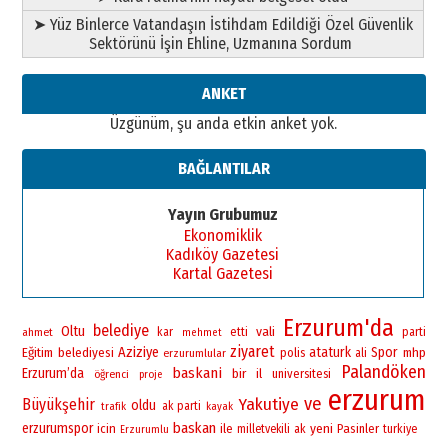
Ahmed Yesevi’den bir Alperen…
➤ Yüz Binlerce Vatandaşın İstihdam Edildiği Özel Güvenlik
”Reisimiz” idi… Hakka yürüdü.!
Sektörünü İşin Ehline, Uzmanına Sordum
26 Mart 2026 Perşembe
Cem Bakırcı
ANKET
Ardında bıraktığı hatıralarıyla
Üzgünüm, şu anda etkin anket yok.
gönül adamı Faruk Terzioğlu!
13 Mayıs 2026 Çarşamba
BAĞLANTILAR
Esat BİNDESEN
Başkan Sekmen’den Erzurum’a
Yayın Grubumuz
bir vizyon proje daha!
Ekonomiklik
02 Ağustos 2026 Pazar
Kadıköy Gazetesi
Kartal Gazetesi
Erzurum'da
belediye
Oltu
vali
ahmet
kar
etti
parti
mehmet
ziyaret
Aziziye
ataturk
Spor
Eğitim
belediyesi
polis
mhp
erzurumlular
ali
Palandöken
baskani
Erzurum’da
bir
il
universitesi
öğrenci
proje
erzurum
ve
Yakutiye
Büyükşehir
oldu
ak parti
trafik
kayak
baskan
erzurumspor
yeni
icin
ile
Pasinler
milletvekili
ak
turkiye
Erzurumlu