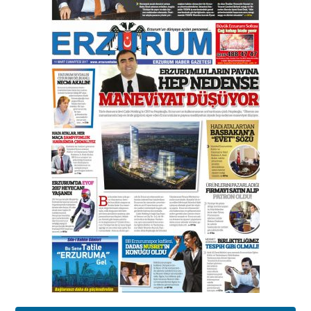
Orhan BOZKURT
17 Şubat 2026 Salı
Bir fotoğraf, bir şehir, bir
gazeteci… Dizginler kimin
elinde?
31 Mart 2026 Salı
A. Berhan Yılmaz
BİR BÖLÜM DEĞİL, BİR ÖMÜR
SEÇİYORSUNUZ… “NEDEN
ATATÜRK ÜNİVERSİTESİ?”
28 Temmuz 2026 Salı
Ahmet Gökhan YAZICI
Ahmed Yesevi’den bir Alperen…
”Reisimiz” idi… Hakka yürüdü.!
26 Mart 2026 Perşembe
Cem Bakırcı
Ardında bıraktığı hatıralarıyla
gönül adamı Faruk Terzioğlu!
13 Mayıs 2026 Çarşamba
Esat BİNDESEN
Başkan Sekmen’den Erzurum’a
bir vizyon proje daha!