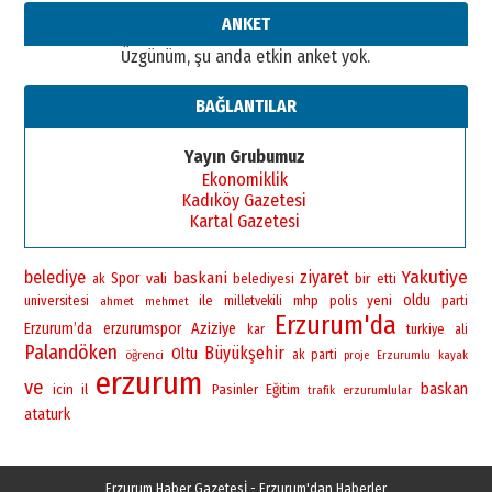
ANKET
Üzgünüm, şu anda etkin anket yok.
BAĞLANTILAR
Yayın Grubumuz
Ekonomiklik
Kadıköy Gazetesi
Kartal Gazetesi
Yakutiye
belediye
ziyaret
baskani
Spor
vali
bir
belediyesi
ak
etti
yeni
oldu
universitesi
ile
mhp
polis
ahmet
milletvekili
parti
mehmet
Erzurum'da
Erzurum’da
erzurumspor
Aziziye
kar
turkiye
ali
Palandöken
Büyükşehir
Oltu
öğrenci
ak parti
proje
Erzurumlu
kayak
erzurum
ve
baskan
icin
il
Pasinler
Eğitim
erzurumlular
trafik
ataturk
Erzurum Haber Gazetesİ - Erzurum'dan Haberler