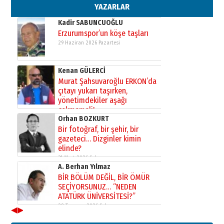
02 Ağustos 2026 Pazar
YAZARLAR
Kadir SABUNCUOĞLU
Erzurumspor’un köşe taşları
29 Haziran 2026 Pazartesi
Kenan GÜLERCİ
Murat Şahsuvaroğlu ERKON’da
çıtayı yukarı taşırken,
yönetimdekiler aşağı
çekmemeli!
Orhan BOZKURT
17 Şubat 2026 Salı
Bir fotoğraf, bir şehir, bir
gazeteci… Dizginler kimin
elinde?
31 Mart 2026 Salı
A. Berhan Yılmaz
BİR BÖLÜM DEĞİL, BİR ÖMÜR
SEÇİYORSUNUZ… “NEDEN
ATATÜRK ÜNİVERSİTESİ?”
28 Temmuz 2026 Salı
◀
▶
Ahmet Gökhan YAZICI