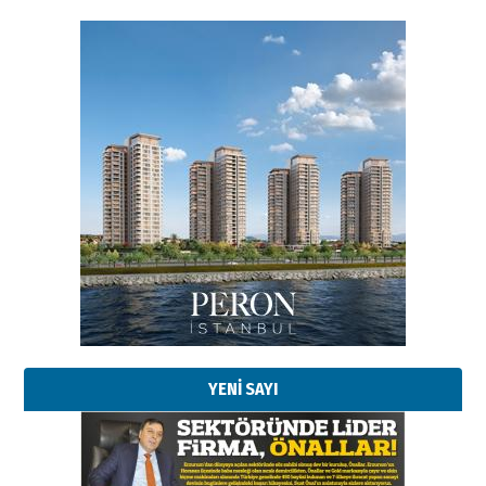
Esat BİNDESEN
Başkan Sekmen’den Erzurum’a
bir vizyon proje daha!
02 Ağustos 2026 Pazar
Kadir SABUNCUOĞLU
Erzurumspor’un köşe taşları
29 Haziran 2026 Pazartesi
YENİ SAYI
Kenan GÜLERCİ
Murat Şahsuvaroğlu ERKON’da
çıtayı yukarı taşırken,
yönetimdekiler aşağı
çekmemeli!