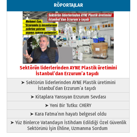
Ahmed Yesevi’den bir Alperen…
RÖPORTAJLAR
”Reisimiz” idi… Hakka yürüdü.!
26 Mart 2026 Perşembe
Cem Bakırcı
Ardında bıraktığı hatıralarıyla
gönül adamı Faruk Terzioğlu!
13 Mayıs 2026 Çarşamba
Esat BİNDESEN
Başkan Sekmen’den Erzurum’a
bir vizyon proje daha!
Sektörün liderlerinden AYNE Plastik üretimini
02 Ağustos 2026 Pazar
İstanbul’dan Erzurum’a taşıdı
➤ Sektörün liderlerinden AYNE Plastik üretimini
İstanbul’dan Erzurum’a taşıdı
➤ Kitaplara Yansıyan Erzurum Sevdası
➤ Yeni Bir Tutku: CHERY
➤ Kara Fatma’nın hayatı belgesel oldu
➤ Yüz Binlerce Vatandaşın İstihdam Edildiği Özel Güvenlik
Sektörünü İşin Ehline, Uzmanına Sordum