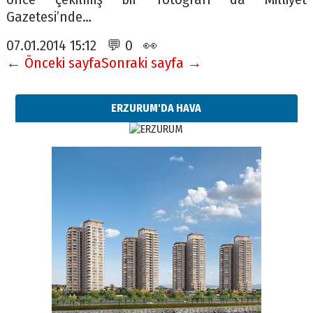
Gazetesi’nde…
07.01.2014 15:12 💬 0 👀
← Önceki sayfa
Sonraki sayfa →
ERZURUM'DA HAVA
Esat BİNDESEN
Başkan Sekmen’den Erzurum’a
bir vizyon proje daha!
02 Ağustos 2026 Pazar