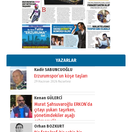
26 Mart 2026 Perşembe
Cem Bakırcı
Ardında bıraktığı hatıralarıyla
gönül adamı Faruk Terzioğlu!
13 Mayıs 2026 Çarşamba
Esat BİNDESEN
Başkan Sekmen’den Erzurum’a
bir vizyon proje daha!
02 Ağustos 2026 Pazar
YAZARLAR
Kadir SABUNCUOĞLU
Erzurumspor’un köşe taşları
29 Haziran 2026 Pazartesi
Kenan GÜLERCİ
Murat Şahsuvaroğlu ERKON’da
çıtayı yukarı taşırken,
yönetimdekiler aşağı
çekmemeli!
Orhan BOZKURT
17 Şubat 2026 Salı