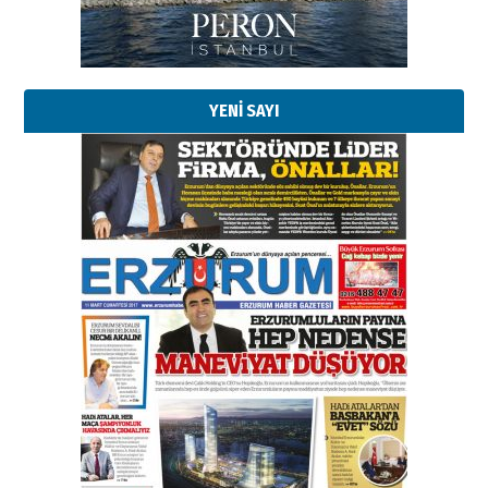
Kadir SABUNCUOĞLU
Erzurumspor’un köşe taşları
29 Haziran 2026 Pazartesi
YENİ SAYI
Kenan GÜLERCİ
Murat Şahsuvaroğlu ERKON’da
çıtayı yukarı taşırken,
yönetimdekiler aşağı
çekmemeli!
Orhan BOZKURT
17 Şubat 2026 Salı
Bir fotoğraf, bir şehir, bir
gazeteci… Dizginler kimin
elinde?
31 Mart 2026 Salı
A. Berhan Yılmaz
BİR BÖLÜM DEĞİL, BİR ÖMÜR
SEÇİYORSUNUZ… “NEDEN
ATATÜRK ÜNİVERSİTESİ?”
28 Temmuz 2026 Salı
Ahmet Gökhan YAZICI
Ahmed Yesevi’den bir Alperen…
”Reisimiz” idi… Hakka yürüdü.!