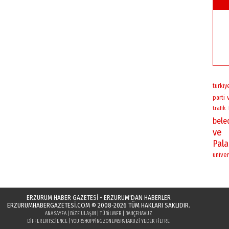
turkiy
parti
trafik
bele
ve
Pal
univer
ERZURUM HABER GAZETESİ - ERZURUM'DAN HABERLER
ERZURUMHABERGAZETESI.COM
© 2008-2026 TÜM HAKLARI SAKLIDIR.
ANA SAYFA
|
BIZE ULAŞIN
|
TÜBILMER
|
BAHÇEHAVUZ
DIFFERENTSCIENCE
|
YOURSHOPPINGZONE
MSPA JAKUZI YEDEK FILTRE