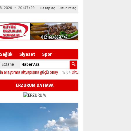
8.2026 • 20:47:20
Hesap aç
Oturum aç
Sağlık
Siyaset
Spor
 Eczane
ştırma altyapısına güçlü onay
12:04
Oltu’da festival coşkusu konserle zirveye u
ERZURUM'DA HAVA