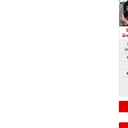
S
ür
ü
➤