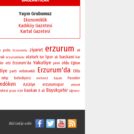
Yayın Grubumuz
Ekonomiklik
Kadıköy Gazetesi
Kartal Gazetesi
erzurum
ziyaret
polis
e
ak
Erzurumlu
baskani
vali
ataturk
bir
Spor
erzurumlular
ak
kar
Yakutiye
Erzurum’da
yeni
oldu
ile
Eğitim
etti
Erzurum'da
diye
Oltu
parti
milletvekili
mhp
belediyesi
Pasinler
mehmet
kayak
andöken
Aziziye
erzurumspor
ahmet
Büyükşehir
baskan
sitesi
icin
il
ali
öğrenci
proje
Bizi takip edin