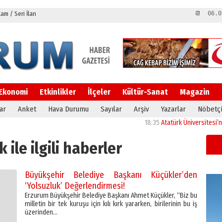
m / Seri İlan
📆 06.0
Ekonomi
Etkinlikler
İlçeler
Kültür-Sanat
Magazin
ar
Anket
Hava Durumu
Sayılar
Arşiv
Yazarlar
Nöbetçi
18:35
Atatürk Üniversitesi’nin ara
 ile ilgili haberler
Büyükşehir Belediye Başkanı Küçükler’den
‘Yolsuzluk’ Değerlendirmesi!
Erzurum Büyükşehir Belediye Başkanı Ahmet Küçükler, “Biz bu
milletin bir tek kuruşu için kılı kırk yararken, birilerinin bu iş
üzerinden…