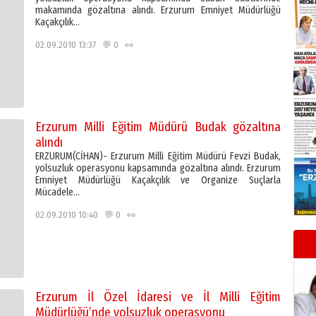
makamında gözaltına alındı. Erzurum Emniyet Müdürlüğü
Kaçakçılık…
02.09.2010 13:37 💬 0 👀
Erzurum Milli Eğitim Müdürü Budak gözaltına
alındı
ERZURUM(CİHAN)- Erzurum Milli Eğitim Müdürü Fevzi Budak,
yolsuzluk operasyonu kapsamında gözaltına alındı. Erzurum
Emniyet Müdürlüğü Kaçakçılık ve Organize Suçlarla
Mücadele…
02.09.2010 10:40 💬 0 👀
Erzurum İl Özel İdaresi ve İl Milli Eğitim
Müdürlüğü’nde yolsuzluk operasyonu