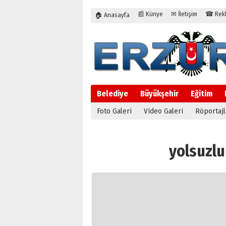
📰 Künye
✉ İletişim
☎ Rekla
🏠 Anasayfa
Belediye
Büyükşehir
Eğitim
Foto Galeri
Video Galeri
Röportajl
yolsuzluk