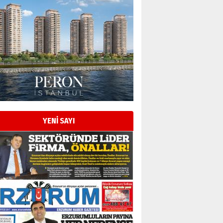
Esat BİNDESEN
Başkan Sekmen’den Erzurum’a
bir vizyon proje daha!
02 Ağustos 2026 Pazar
Kadir SABUNCUOĞLU
Erzurumspor’un köşe taşları
29 Haziran 2026 Pazartesi
YENİ SAYI
Kenan GÜLERCİ
Murat Şahsuvaroğlu ERKON’da
çıtayı yukarı taşırken,
yönetimdekiler aşağı
çekmemeli!
Orhan BOZKURT
17 Şubat 2026 Salı
Bir fotoğraf, bir şehir, bir
gazeteci… Dizginler kimin
elinde?
31 Mart 2026 Salı
A. Berhan Yılmaz