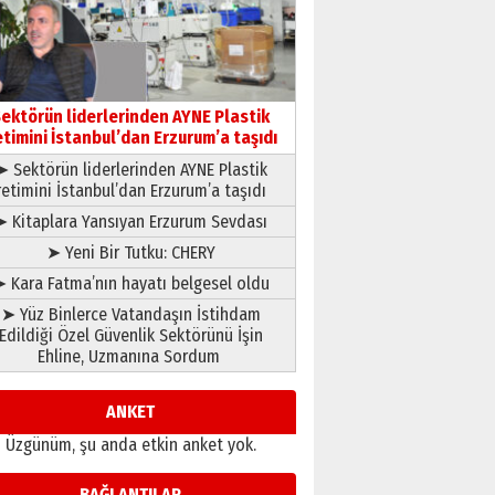
gönül adamı Faruk Terzioğlu!
13 Mayıs 2026 Çarşamba
Esat BİNDESEN
Başkan Sekmen’den Erzurum’a
bir vizyon proje daha!
ektörün liderlerinden AYNE Plastik
etimini İstanbul’dan Erzurum’a taşıdı
02 Ağustos 2026 Pazar
➤ Sektörün liderlerinden AYNE Plastik
retimini İstanbul’dan Erzurum’a taşıdı
➤ Kitaplara Yansıyan Erzurum Sevdası
➤ Yeni Bir Tutku: CHERY
 Kara Fatma’nın hayatı belgesel oldu
➤ Yüz Binlerce Vatandaşın İstihdam
Edildiği Özel Güvenlik Sektörünü İşin
Ehline, Uzmanına Sordum
ANKET
Üzgünüm, şu anda etkin anket yok.
BAĞLANTILAR