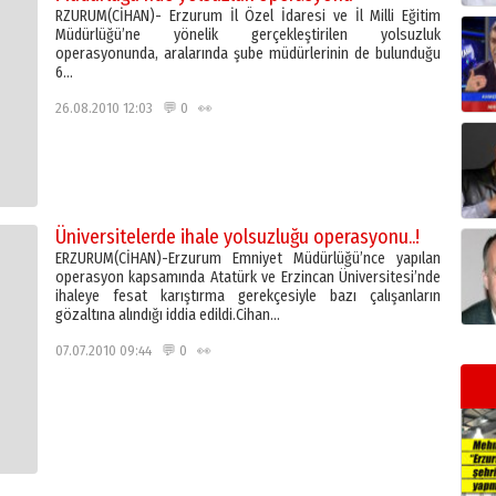
RZURUM(CİHAN)- Erzurum İl Özel İdaresi ve İl Milli Eğitim
Müdürlüğü’ne yönelik gerçekleştirilen yolsuzluk
operasyonunda, aralarında şube müdürlerinin de bulunduğu
6…
26.08.2010 12:03 💬 0 👀
Üniversitelerde ihale yolsuzluğu operasyonu..!
ERZURUM(CİHAN)-Erzurum Emniyet Müdürlüğü’nce yapılan
operasyon kapsamında Atatürk ve Erzincan Üniversitesi’nde
ihaleye fesat karıştırma gerekçesiyle bazı çalışanların
gözaltına alındığı iddia edildi.Cihan…
07.07.2010 09:44 💬 0 👀