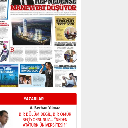
BİR BÖLÜM DEĞİL, BİR ÖMÜR
SEÇİYORSUNUZ… “NEDEN
ATATÜRK ÜNİVERSİTESİ?”
28 Temmuz 2026 Salı
Ahmet Gökhan YAZICI
Ahmed Yesevi’den bir
Alperen… ”Reisimiz” idi…
Hakka yürüdü.!
26 Mart 2026 Perşembe
Cem Bakırcı
Ardında bıraktığı hatıralarıyla
gönül adamı Faruk Terzioğlu!
13 Mayıs 2026 Çarşamba
Esat BİNDESEN
Başkan Sekmen’den Erzurum’a
bir vizyon proje daha!
YAZARLAR
02 Ağustos 2026 Pazar
Kadir SABUNCUOĞLU
Erzurumspor’un köşe taşları
29 Haziran 2026 Pazartesi