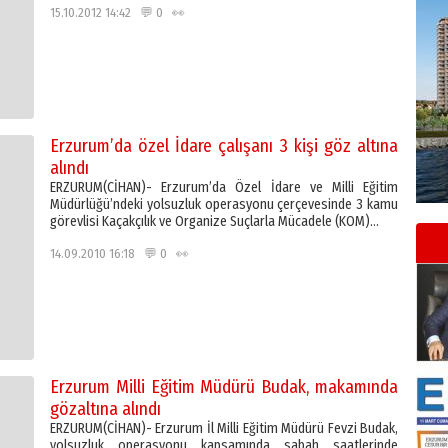
15.10.2012 14:42 💬 0 👀
Erzurum’da özel İdare çalışanı 3 kişi göz altına
alındı
ERZURUM(CİHAN)- Erzurum’da Özel İdare ve Milli Eğitim
Müdürlüğü’ndeki yolsuzluk operasyonu çerçevesinde 3 kamu
görevlisi Kaçakçılık ve Organize Suçlarla Mücadele (KOM)…
14.09.2010 16:18 💬 0 👀
Erzurum Milli Eğitim Müdürü Budak, makamında
gözaltına alındı
ERZURUM(CİHAN)- Erzurum İl Milli Eğitim Müdürü Fevzi Budak,
yolsuzluk operasyonu kapsamında sabah saatlerinde