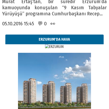
Murat Ertaş’tan, bir süredir Erzurum’da
kamuoyunda konuşulan “9 Kasım Tabyalar
Yürüyüşü” programına Cumhurbaşkanı Recep…
05.10.2016 15:45 💬 0 👀
ERZURUM'DA HAVA
Esat BİNDESEN
Başkan Sekmen’den Erzurum’a
bir vizyon proje daha!
02 Ağustos 2026 Pazar