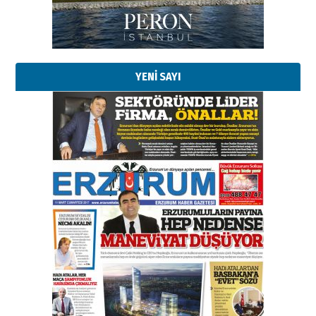
Kadir SABUNCUOĞLU
Erzurumspor’un köşe taşları
29 Haziran 2026 Pazartesi
YENİ SAYI
Kenan GÜLERCİ
Murat Şahsuvaroğlu ERKON’da
çıtayı yukarı taşırken,
yönetimdekiler aşağı
çekmemeli!
Orhan BOZKURT
17 Şubat 2026 Salı
Bir fotoğraf, bir şehir, bir
gazeteci… Dizginler kimin
elinde?
31 Mart 2026 Salı
A. Berhan Yılmaz
BİR BÖLÜM DEĞİL, BİR ÖMÜR
SEÇİYORSUNUZ… “NEDEN
ATATÜRK ÜNİVERSİTESİ?”
28 Temmuz 2026 Salı
Ahmet Gökhan YAZICI
Ahmed Yesevi’den bir Alperen…
”Reisimiz” idi… Hakka yürüdü.!