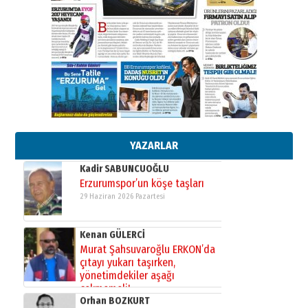
26 Mart 2026 Perşembe
Cem Bakırcı
Ardında bıraktığı hatıralarıyla
gönül adamı Faruk Terzioğlu!
13 Mayıs 2026 Çarşamba
Esat BİNDESEN
Başkan Sekmen’den Erzurum’a
bir vizyon proje daha!
02 Ağustos 2026 Pazar
YAZARLAR
Kadir SABUNCUOĞLU
Erzurumspor’un köşe taşları
29 Haziran 2026 Pazartesi
Kenan GÜLERCİ
Murat Şahsuvaroğlu ERKON’da
çıtayı yukarı taşırken,
yönetimdekiler aşağı
çekmemeli!
Orhan BOZKURT
17 Şubat 2026 Salı