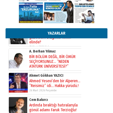
çıtayı yukarı taşırken,
yönetimdekiler aşağı
çekmemeli!
Orhan BOZKURT
17 Şubat 2026 Salı
Bir fotoğraf, bir şehir, bir
gazeteci… Dizginler kimin
elinde?
YAZARLAR
31 Mart 2026 Salı
A. Berhan Yılmaz
BİR BÖLÜM DEĞİL, BİR ÖMÜR
SEÇİYORSUNUZ… “NEDEN
ATATÜRK ÜNİVERSİTESİ?”
28 Temmuz 2026 Salı
Ahmet Gökhan YAZICI
Ahmed Yesevi’den bir Alperen…
”Reisimiz” idi… Hakka yürüdü.!
26 Mart 2026 Perşembe
Cem Bakırcı
Ardında bıraktığı hatıralarıyla
gönül adamı Faruk Terzioğlu!
13 Mayıs 2026 Çarşamba