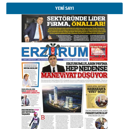
YENİ SAYI
Esat BİNDESEN
Başkan Sekmen’den Erzurum’a
bir vizyon proje daha!
02 Ağustos 2026 Pazar
Kadir SABUNCUOĞLU
Erzurumspor’un köşe taşları
29 Haziran 2026 Pazartesi
Kenan GÜLERCİ
Murat Şahsuvaroğlu ERKON’da