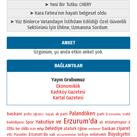
➤ Yeni Bir Tutku: CHERY
28 Temmuz 2026 Salı
Ahmet Gökhan YAZICI
➤ Kara Fatma’nın hayatı belgesel oldu
Ahmed Yesevi’den bir Alperen…
➤ Yüz Binlerce Vatandaşın İstihdam Edildiği Özel Güvenlik
”Reisimiz” idi… Hakka yürüdü.!
Sektörünü İşin Ehline, Uzmanına Sordum
26 Mart 2026 Perşembe
Cem Bakırcı
ANKET
Ardında bıraktığı hatıralarıyla
Üzgünüm, şu anda etkin anket yok.
gönül adamı Faruk Terzioğlu!
13 Mayıs 2026 Çarşamba
BAĞLANTILAR
Esat BİNDESEN
Başkan Sekmen’den Erzurum’a
Yayın Grubumuz
bir vizyon proje daha!
Ekonomiklik
02 Ağustos 2026 Pazar
Kadıköy Gazetesi
Kartal Gazetesi
Palandöken
baskani
polis
öğrenci
ak parti
parti
kayak
Erzurumlu
trafik
Erzurum'da
ve
Yakutiye
Spor
erzurumspor
belediyesi
il
ali
belediye
ziyaret
baskan
Oltu
bir
oldu
ataturk
icin
mhp
Eğitim
mehmet
Büyükşehir
Erzurum’da
vali
Pasinler
etti
erzurumlular
turkiye
milletvekili