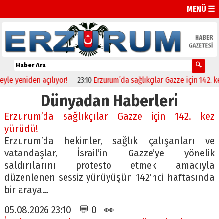
MENÜ ☰
niden açılıyor!
23:10
Erzurum’da sağlıkçılar Gazze için 142. kez yür
Dünyadan Haberleri
Erzurum’da sağlıkçılar Gazze için 142. kez
yürüdü!
Erzurum’da hekimler, sağlık çalışanları ve
vatandaşlar, İsrail’in Gazze’ye yönelik
saldırılarını protesto etmek amacıyla
düzenlenen sessiz yürüyüşün 142’nci haftasında
bir araya…
05.08.2026 23:10 💬 0 👀