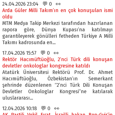
24.04.2026 23:04 💬 0 👀
Arda Güler Milli Takım’ın en çok konuşulan ismi
oldu
MTM Medya Takip Merkezi tarafından hazırlanan
rapora göre, Dünya Kupası’na katılmayı
garantileyerek gönülleri fetheden Türkiye A Milli
Takımı kadrosunda en…
17.04.2026 15:57 💬 0 👀
Rektör Hacımüftüoğlu, 2’nci Türk dili konuşan
devletler onkologlar kongresine katıldı
Atatürk Üniversitesi Rektörü Prof. Dr. Ahmet
Hacımüftüoğlu, Özbekistan’ın Semerkant
şehrinde düzenlenen “2’nci Türk Dili Konuşan
Devletler Onkologlar Kongresi”ne katılarak
uluslararası…
12.04.2026 10:18 💬 0 👀
AK Partili Vekil Fırat, İsrailli bakan Ben-Gvir’in