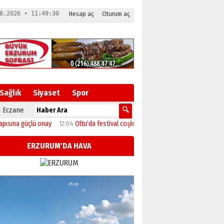
8.2026 • 11:49:31
Hesap aç
Oturum aç
Sağlık
Siyaset
Spor
 Eczane
nay
12:04
Oltu’da festival coşkusu konserle zirveye ulaştı
11:46
Başkan Sekme
ERZURUM'DA HAVA