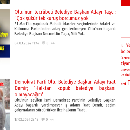
Oltu’nun tecrübeli Belediye Başkan Adayı Taşcı:
”Çok şükür tek kuruş borcumuz yok”
31 Mart’ta yapılacak Mahalli İdareler seçimlerinde Adalet ve
Kalkınma Partisi’nden aday gösterilmeyen Oltu’nun başarılı
Belediye Başkanı Necmettin Taşcı, Milli Yol…
04.03.2024 11:44 💬 0 👀
Y
il
bele
Erzur
ziya
univer
Pasinl
Demokrat Parti Oltu Belediye Başkan Adayı Fuat
etti
Demir; ‘Halktan kopuk belediye başkanı
olmayacağım’
Oltu’nun sevilen ismi Demokrat Parti’nin Belediye Başkan
Adayı başarılı, yardımsever iş adamı Fuat Demir, seçim
çalışmalarını sürdürürken ilçe halkının ‘Fuat…
17.02.2024 23:18 💬 0 👀