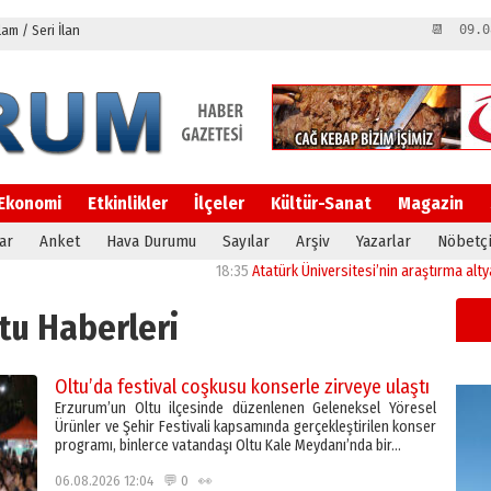
m / Seri İlan
📆 09.0
Ekonomi
Etkinlikler
İlçeler
Kültür-Sanat
Magazin
ar
Anket
Hava Durumu
Sayılar
Arşiv
Yazarlar
Nöbetçi
18:35
Atatürk Üniversitesi’nin araştırma altyapısına güçlü o
tu Haberleri
Oltu’da festival coşkusu konserle zirveye ulaştı
Erzurum’un Oltu ilçesinde düzenlenen Geleneksel Yöresel
Ürünler ve Şehir Festivali kapsamında gerçekleştirilen konser
programı, binlerce vatandaşı Oltu Kale Meydanı’nda bir…
06.08.2026 12:04 💬 0 👀