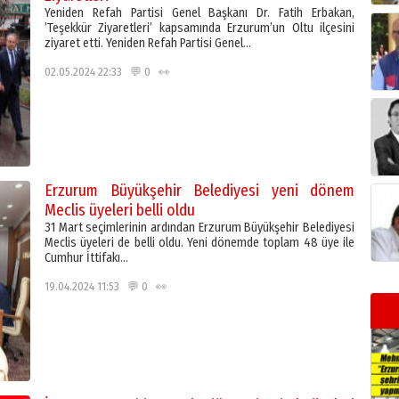
Yeniden Refah Partisi Genel Başkanı Dr. Fatih Erbakan,
’Teşekkür Ziyaretleri’ kapsamında Erzurum’un Oltu ilçesini
ziyaret etti. Yeniden Refah Partisi Genel…
02.05.2024 22:33 💬 0 👀
Erzurum Büyükşehir Belediyesi yeni dönem
Meclis üyeleri belli oldu
31 Mart seçimlerinin ardından Erzurum Büyükşehir Belediyesi
Meclis üyeleri de belli oldu. Yeni dönemde toplam 48 üye ile
Cumhur İttifakı…
19.04.2024 11:53 💬 0 👀