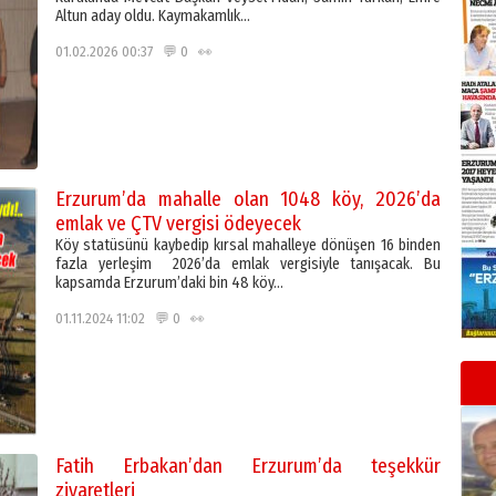
Altun aday oldu. Kaymakamlık…
01.02.2026 00:37 💬 0 👀
Erzurum’da mahalle olan 1048 köy, 2026’da
emlak ve ÇTV vergisi ödeyecek
Köy statüsünü kaybedip kırsal mahalleye dönüşen 16 binden
fazla yerleşim 2026’da emlak vergisiyle tanışacak. Bu
kapsamda Erzurum’daki bin 48 köy…
01.11.2024 11:02 💬 0 👀
Fatih Erbakan’dan Erzurum’da teşekkür
ziyaretleri