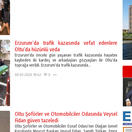
Erzurum’da trafik kazasında vefat edenlere
Oltu’da hüzünlü veda
Erzurum’da önceki gün yaşanan trafik kazasında hayatını
kaybeden iki kardeş ve arkadaşları gözyaşları ile Oltu’da
toprağa verildi. Erzurum’da trafik kazasında…
08.02.2026 18:43 💬 0 👀
Oltu Şoförler ve Otomobilciler Odasında Veysel
Fidan güven tazeledi
Oltu Şoförler ve Otomobilciler Esnaf Odası’nın Olağan Genel
Kurulunda Mevcut Başkan Veysel Fidan, Samih Türkan, Emre