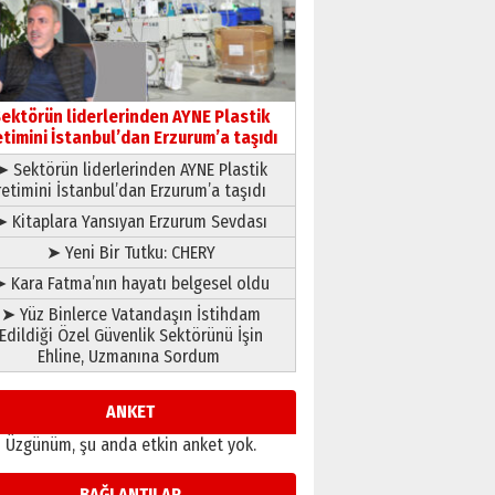
gönül adamı Faruk Terzioğlu!
13 Mayıs 2026 Çarşamba
Esat BİNDESEN
Başkan Sekmen’den Erzurum’a
bir vizyon proje daha!
ektörün liderlerinden AYNE Plastik
02 Ağustos 2026 Pazar
etimini İstanbul’dan Erzurum’a taşıdı
➤ Sektörün liderlerinden AYNE Plastik
retimini İstanbul’dan Erzurum’a taşıdı
➤ Kitaplara Yansıyan Erzurum Sevdası
➤ Yeni Bir Tutku: CHERY
 Kara Fatma’nın hayatı belgesel oldu
➤ Yüz Binlerce Vatandaşın İstihdam
Edildiği Özel Güvenlik Sektörünü İşin
Ehline, Uzmanına Sordum
ANKET
Üzgünüm, şu anda etkin anket yok.
BAĞLANTILAR