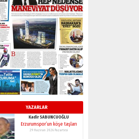
BİR BÖLÜM DEĞİL, BİR ÖMÜR
SEÇİYORSUNUZ… “NEDEN
ATATÜRK ÜNİVERSİTESİ?”
28 Temmuz 2026 Salı
Ahmet Gökhan YAZICI
Ahmed Yesevi’den bir
Alperen… ”Reisimiz” idi…
Hakka yürüdü.!
26 Mart 2026 Perşembe
Cem Bakırcı
Ardında bıraktığı hatıralarıyla
gönül adamı Faruk Terzioğlu!
13 Mayıs 2026 Çarşamba
Esat BİNDESEN
Başkan Sekmen’den Erzurum’a
bir vizyon proje daha!
YAZARLAR
02 Ağustos 2026 Pazar
Kadir SABUNCUOĞLU
Erzurumspor’un köşe taşları
29 Haziran 2026 Pazartesi