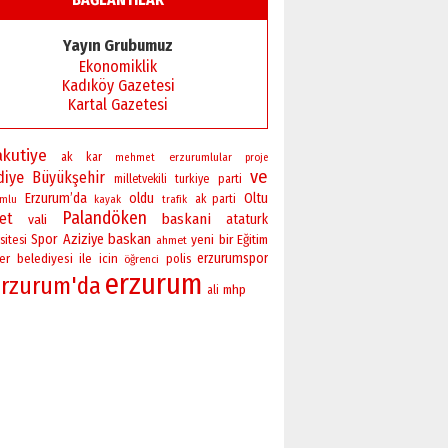
Yayın Grubumuz
Ekonomiklik
Kadıköy Gazetesi
Kartal Gazetesi
akutiye
ak
kar
erzurumlular
mehmet
proje
ve
diye
Büyükşehir
milletvekili
turkiye
parti
Erzurum’da
oldu
Oltu
ak parti
umlu
kayak
trafik
Palandöken
ret
baskani
vali
ataturk
baskan
Spor
Aziziye
yeni
bir
sitesi
Eğitim
ahmet
erzurumspor
er
belediyesi
ile
icin
polis
öğrenci
erzurum
Erzurum'da
mhp
ali