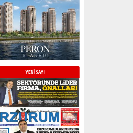
Esat BİNDESEN
Başkan Sekmen’den Erzurum’a
bir vizyon proje daha!
02 Ağustos 2026 Pazar
Kadir SABUNCUOĞLU
Erzurumspor’un köşe taşları
29 Haziran 2026 Pazartesi
YENİ SAYI
Kenan GÜLERCİ
Murat Şahsuvaroğlu ERKON’da
çıtayı yukarı taşırken,
yönetimdekiler aşağı
çekmemeli!
Orhan BOZKURT
17 Şubat 2026 Salı
Bir fotoğraf, bir şehir, bir
gazeteci… Dizginler kimin
elinde?
31 Mart 2026 Salı
A. Berhan Yılmaz