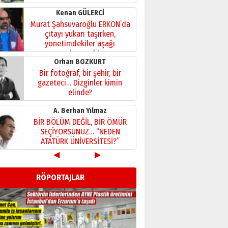
Kenan GÜLERCİ
Murat Şahsuvaroğlu ERKON’da
çıtayı yukarı taşırken,
yönetimdekiler aşağı
çekmemeli!
Orhan BOZKURT
17 Şubat 2026 Salı
Bir fotoğraf, bir şehir, bir
gazeteci… Dizginler kimin
elinde?
31 Mart 2026 Salı
A. Berhan Yılmaz
BİR BÖLÜM DEĞİL, BİR ÖMÜR
SEÇİYORSUNUZ… “NEDEN
ATATÜRK ÜNİVERSİTESİ?”
28 Temmuz 2026 Salı
◀
▶
Ahmet Gökhan YAZICI
Ahmed Yesevi’den bir
RÖPORTAJLAR
Alperen… ”Reisimiz” idi…
Hakka yürüdü.!
26 Mart 2026 Perşembe
Cem Bakırcı
Ardında bıraktığı hatıralarıyla