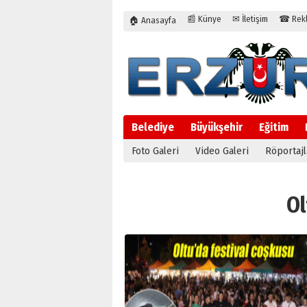
📰 Künye
✉ İletişim
☎ Rekla
🏠 Anasayfa
Belediye
Büyükşehir
Eğitim
Foto Galeri
Video Galeri
Röportajl
Ol