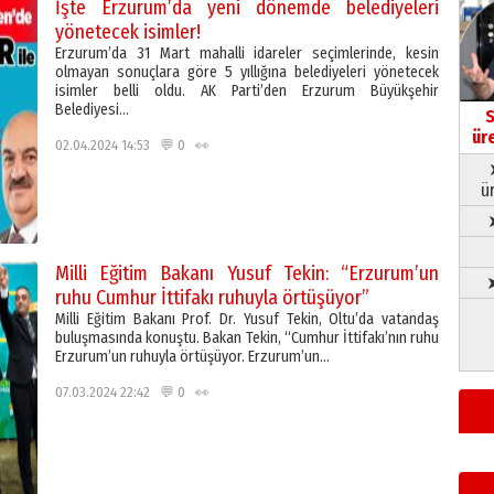
İşte Erzurum’da yeni dönemde belediyeleri
yönetecek isimler!
Erzurum’da 31 Mart mahalli idareler seçimlerinde, kesin
olmayan sonuçlara göre 5 yıllığına belediyeleri yönetecek
isimler belli oldu. AK Parti’den Erzurum Büyükşehir
Belediyesi…
S
ür
02.04.2024 14:53 💬 0 👀
ü
Milli Eğitim Bakanı Yusuf Tekin: “Erzurum’un
➤
ruhu Cumhur İttifakı ruhuyla örtüşüyor”
Milli Eğitim Bakanı Prof. Dr. Yusuf Tekin, Oltu’da vatandaş
buluşmasında konuştu. Bakan Tekin, “Cumhur İttifakı’nın ruhu
Erzurum’un ruhuyla örtüşüyor. Erzurum’un…
07.03.2024 22:42 💬 0 👀