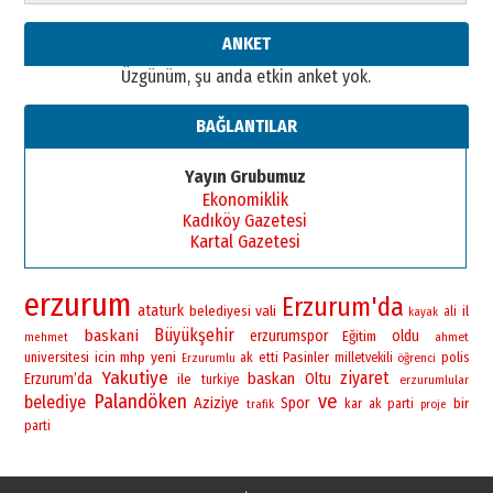
Cem Bakırcı
ANKET
Ardında bıraktığı hatıralarıyla
Üzgünüm, şu anda etkin anket yok.
gönül adamı Faruk Terzioğlu!
13 Mayıs 2026 Çarşamba
BAĞLANTILAR
Esat BİNDESEN
Başkan Sekmen’den Erzurum’a
Yayın Grubumuz
bir vizyon proje daha!
Ekonomiklik
02 Ağustos 2026 Pazar
Kadıköy Gazetesi
Kartal Gazetesi
erzurum
Erzurum'da
ataturk
vali
belediyesi
il
ali
kayak
Büyükşehir
baskani
erzurumspor
oldu
Eğitim
ahmet
mehmet
yeni
universitesi
icin
mhp
Pasinler
polis
ak
etti
milletvekili
öğrenci
Erzurumlu
Yakutiye
ziyaret
baskan
Erzurum’da
Oltu
ile
turkiye
erzurumlular
Palandöken
ve
belediye
Aziziye
Spor
bir
kar
ak parti
trafik
proje
parti