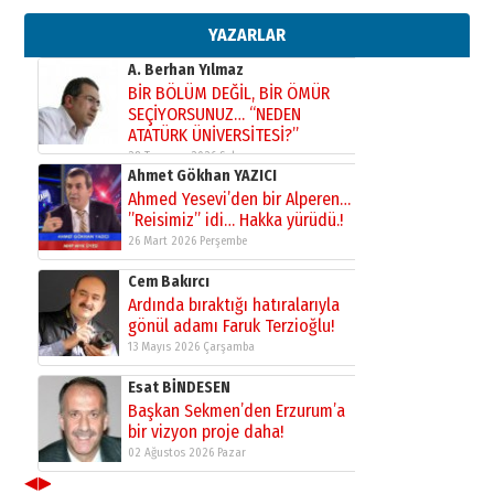
gazeteci… Dizginler kimin
elinde?
YAZARLAR
31 Mart 2026 Salı
A. Berhan Yılmaz
BİR BÖLÜM DEĞİL, BİR ÖMÜR
SEÇİYORSUNUZ… “NEDEN
ATATÜRK ÜNİVERSİTESİ?”
28 Temmuz 2026 Salı
Ahmet Gökhan YAZICI
Ahmed Yesevi’den bir Alperen…
”Reisimiz” idi… Hakka yürüdü.!
26 Mart 2026 Perşembe
Cem Bakırcı
Ardında bıraktığı hatıralarıyla
gönül adamı Faruk Terzioğlu!
13 Mayıs 2026 Çarşamba
Esat BİNDESEN
Başkan Sekmen’den Erzurum’a
bir vizyon proje daha!
02 Ağustos 2026 Pazar
◀
▶
Kadir SABUNCUOĞLU