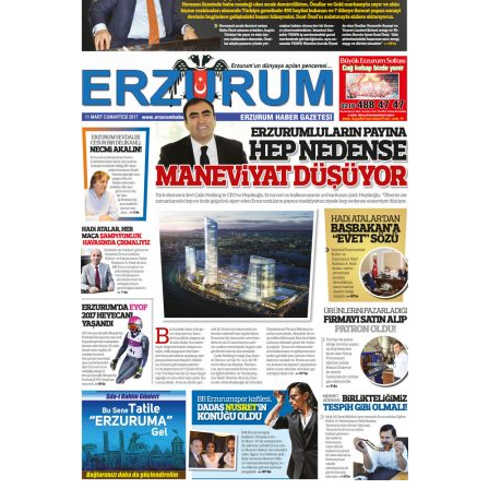
Esat BİNDESEN
Başkan Sekmen’den Erzurum’a
bir vizyon proje daha!
02 Ağustos 2026 Pazar
Kadir SABUNCUOĞLU
Erzurumspor’un köşe taşları
29 Haziran 2026 Pazartesi
Kenan GÜLERCİ
Murat Şahsuvaroğlu ERKON’da
çıtayı yukarı taşırken,
yönetimdekiler aşağı
çekmemeli!
Orhan BOZKURT
17 Şubat 2026 Salı
Bir fotoğraf, bir şehir, bir