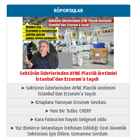
Erzurumspor’un köşe taşları
RÖPORTAJLAR
29 Haziran 2026 Pazartesi
Kenan GÜLERCİ
Murat Şahsuvaroğlu ERKON’da
çıtayı yukarı taşırken,
yönetimdekiler aşağı
çekmemeli!
Orhan BOZKURT
17 Şubat 2026 Salı
Bir fotoğraf, bir şehir, bir
gazeteci… Dizginler kimin
Sektörün liderlerinden AYNE Plastik üretimini
elinde?
İstanbul’dan Erzurum’a taşıdı
31 Mart 2026 Salı
➤ Sektörün liderlerinden AYNE Plastik üretimini
A. Berhan Yılmaz
İstanbul’dan Erzurum’a taşıdı
BİR BÖLÜM DEĞİL, BİR ÖMÜR
SEÇİYORSUNUZ… “NEDEN
➤ Kitaplara Yansıyan Erzurum Sevdası
ATATÜRK ÜNİVERSİTESİ?”
➤ Yeni Bir Tutku: CHERY
28 Temmuz 2026 Salı
Ahmet Gökhan YAZICI
➤ Kara Fatma’nın hayatı belgesel oldu
Ahmed Yesevi’den bir Alperen…
➤ Yüz Binlerce Vatandaşın İstihdam Edildiği Özel Güvenlik
”Reisimiz” idi… Hakka yürüdü.!
Sektörünü İşin Ehline, Uzmanına Sordum
26 Mart 2026 Perşembe