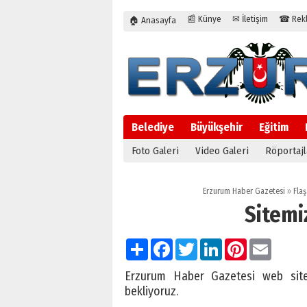
📰 Künye
✉ İletişim
☎ Rekla
🏠 Anasayfa
Belediye
Büyükşehir
Eğitim
Foto Galeri
Video Galeri
Röportajl
Erzurum Haber Gazetesi
»
Flaş
Sitemi
Paylaş
Facebook
Twitter
LinkedIn
Pinterest
Email
Erzurum Haber Gazetesi web sitemi
bekliyoruz.