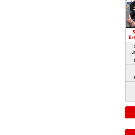
S
ür
ü
➤