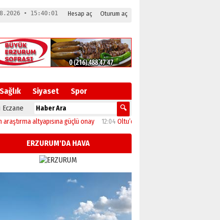
8.2026 • 15:40:01
Hesap aç
Oturum aç
Sağlık
Siyaset
Spor
 Eczane
ırma altyapısına güçlü onay
12:04
Oltu’da festival coşkusu konserle zirveye ula
ERZURUM'DA HAVA