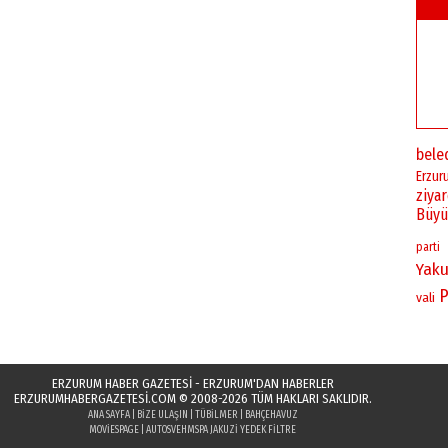
bele
Erzur
ziya
Büyü
parti
Yaku
P
vali
ERZURUM HABER GAZETESİ - ERZURUM'DAN HABERLER
ERZURUMHABERGAZETESI.COM
© 2008-2026 TÜM HAKLARI SAKLIDIR.
ANA SAYFA
|
BIZE ULAŞIN
|
TÜBILMER
|
BAHÇEHAVUZ
MOVIESPAGE
|
AUTOSVEH
MSPA JAKUZI YEDEK FILTRE