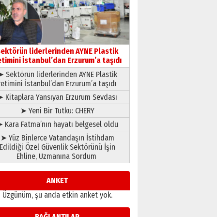
gönül adamı Faruk Terzioğlu!
13 Mayıs 2026 Çarşamba
Esat BİNDESEN
Başkan Sekmen’den Erzurum’a
bir vizyon proje daha!
ektörün liderlerinden AYNE Plastik
02 Ağustos 2026 Pazar
etimini İstanbul’dan Erzurum’a taşıdı
➤ Sektörün liderlerinden AYNE Plastik
retimini İstanbul’dan Erzurum’a taşıdı
➤ Kitaplara Yansıyan Erzurum Sevdası
➤ Yeni Bir Tutku: CHERY
 Kara Fatma’nın hayatı belgesel oldu
➤ Yüz Binlerce Vatandaşın İstihdam
Edildiği Özel Güvenlik Sektörünü İşin
Ehline, Uzmanına Sordum
ANKET
Üzgünüm, şu anda etkin anket yok.
BAĞLANTILAR