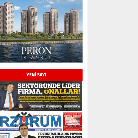
Esat BİNDESEN
Başkan Sekmen’den Erzurum’a
bir vizyon proje daha!
02 Ağustos 2026 Pazar
Kadir SABUNCUOĞLU
Erzurumspor’un köşe taşları
29 Haziran 2026 Pazartesi
YENİ SAYI
Kenan GÜLERCİ
Murat Şahsuvaroğlu ERKON’da
çıtayı yukarı taşırken,
yönetimdekiler aşağı
çekmemeli!
Orhan BOZKURT
17 Şubat 2026 Salı
Bir fotoğraf, bir şehir, bir
gazeteci… Dizginler kimin
elinde?
31 Mart 2026 Salı
A. Berhan Yılmaz