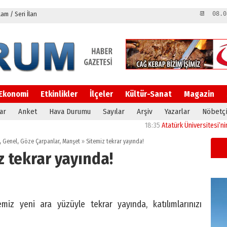
m / Seri İlan
📆 08.0
Ekonomi
Etkinlikler
İlçeler
Kültür-Sanat
Magazin
ar
Anket
Hava Durumu
Sayılar
Arşiv
Yazarlar
Nöbetçi
18:35
Atatürk Üniversitesi’nin araşt
,
Genel
,
Göze Çarpanlar
,
Manşet
»
Sitemiz tekrar yayında!
z tekrar yayında!
z yeni ara yüzüyle tekrar yayında, katılımlarınızı