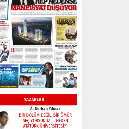
BİR BÖLÜM DEĞİL, BİR ÖMÜR
SEÇİYORSUNUZ… “NEDEN
ATATÜRK ÜNİVERSİTESİ?”
28 Temmuz 2026 Salı
Ahmet Gökhan YAZICI
Ahmed Yesevi’den bir
Alperen… ”Reisimiz” idi…
Hakka yürüdü.!
26 Mart 2026 Perşembe
Cem Bakırcı
Ardında bıraktığı hatıralarıyla
gönül adamı Faruk Terzioğlu!
13 Mayıs 2026 Çarşamba
Esat BİNDESEN
Başkan Sekmen’den Erzurum’a
bir vizyon proje daha!
YAZARLAR
02 Ağustos 2026 Pazar
Kadir SABUNCUOĞLU
Erzurumspor’un köşe taşları
29 Haziran 2026 Pazartesi