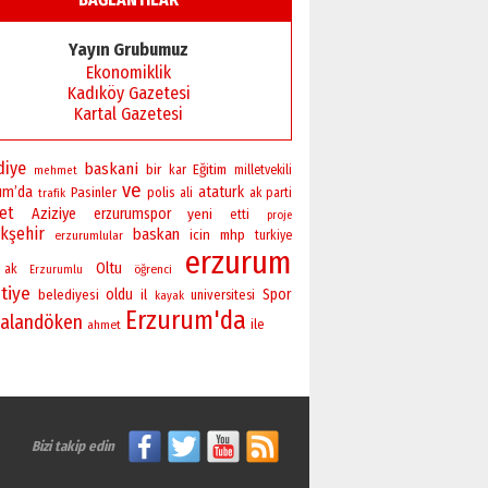
Yayın Grubumuz
Ekonomiklik
Kadıköy Gazetesi
Kartal Gazetesi
diye
baskani
bir
Eğitim
kar
milletvekili
mehmet
ve
um’da
ataturk
Pasinler
polis
ali
ak parti
trafik
ret
Aziziye
erzurumspor
yeni
etti
proje
kşehir
baskan
icin
mhp
erzurumlular
turkiye
erzurum
Oltu
ak
öğrenci
Erzurumlu
tiye
oldu
Spor
belediyesi
il
universitesi
kayak
Erzurum'da
alandöken
ile
ahmet
Bizi takip edin