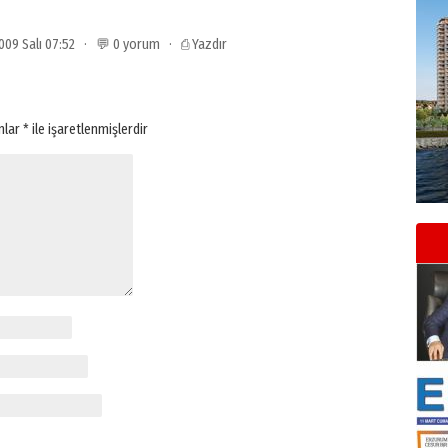
009 Salı 07:52 · 💬 0 yorum ·
⎙ Yazdır
anlar
*
ile işaretlenmişlerdir