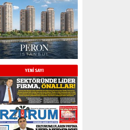
Esat BİNDESEN
Başkan Sekmen’den Erzurum’a
bir vizyon proje daha!
02 Ağustos 2026 Pazar
Kadir SABUNCUOĞLU
Erzurumspor’un köşe taşları
29 Haziran 2026 Pazartesi
YENİ SAYI
Kenan GÜLERCİ
Murat Şahsuvaroğlu ERKON’da
çıtayı yukarı taşırken,
yönetimdekiler aşağı
çekmemeli!
Orhan BOZKURT
17 Şubat 2026 Salı
Bir fotoğraf, bir şehir, bir
gazeteci… Dizginler kimin
elinde?
31 Mart 2026 Salı
A. Berhan Yılmaz