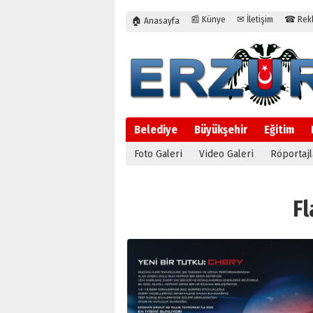
📰 Künye
✉ İletişim
☎ Rekla
🏠 Anasayfa
Belediye
Büyükşehir
Eğitim
Foto Galeri
Video Galeri
Röportajl
Fl