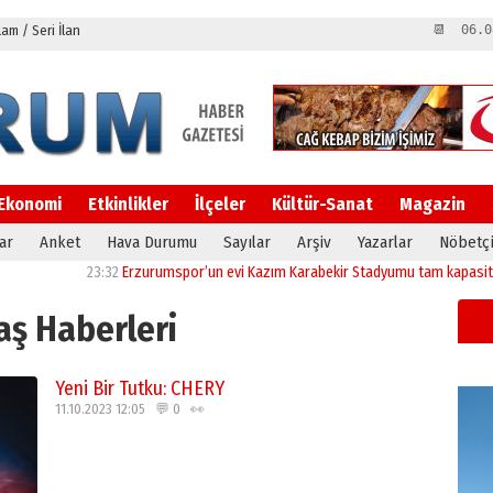
m / Seri İlan
📆 06.0
Ekonomi
Etkinlikler
İlçeler
Kültür-Sanat
Magazin
ar
Anket
Hava Durumu
Sayılar
Arşiv
Yazarlar
Nöbetçi
23:32
Erzurumspor’un evi Kazım Karabekir Stadyumu tam kapasiteyle yeniden a
aş Haberleri
Yeni Bir Tutku: CHERY
11.10.2023 12:05 💬 0 👀