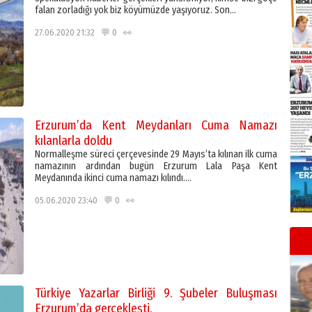
falan zorladığı yok biz köyümüzde yaşıyoruz. Son…
27.06.2020 21:32 💬 0 👀
Erzurum’da Kent Meydanları Cuma Namazı
kılanlarla doldu
Normalleşme süreci çerçevesinde 29 Mayıs’ta kılınan ilk cuma
namazının ardından bugün Erzurum Lala Paşa Kent
Meydanında ikinci cuma namazı kılındı….
05.06.2020 23:40 💬 0 👀
Türkiye Yazarlar Birliği 9. Şubeler Buluşması
Erzurum’da gerçekleşti.