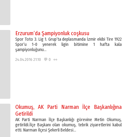
Erzurum’da Şampiyonluk coşkusu
Spor Toto 3. Lig 1. Grup’ta deplasmanda İzmir ekibi Tire 1922
Spor’u 1-0 yenerek ligin bitimine 1 hafta kala
şampiyonluğunu…
24.04.2016 21:10 💬 0 👀
Okumuş, AK Parti Narman İlçe Başkanlığına
Getirildi
AK Parti Narman İlçe Başkanlığı görevine Metin Okumuş,
getirildi.İlçe Başkanı olan okumuş, tebrik ziyaretlerini kabul
etti. Narman İlçesi Şekerli Beldesi…