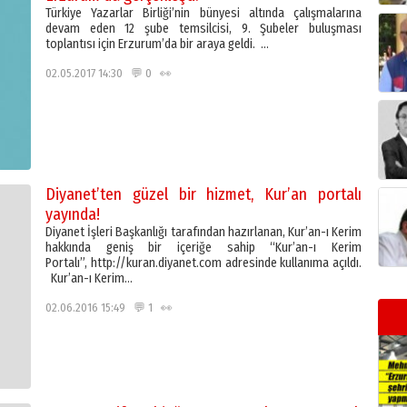
Türkiye Yazarlar Birliği’nin bünyesi altında çalışmalarına
devam eden 12 şube temsilcisi, 9. Şubeler buluşması
toplantısı için Erzurum’da bir araya geldi. …
02.05.2017 14:30 💬 0 👀
Diyanet’ten güzel bir hizmet, Kur’an portalı
yayında!
Diyanet İşleri Başkanlığı tarafından hazırlanan, Kur’an-ı Kerim
hakkında geniş bir içeriğe sahip “Kur’an-ı Kerim
Portalı”, http://kuran.diyanet.com adresinde kullanıma açıldı.
Kur’an-ı Kerim…
02.06.2016 15:49 💬 1 👀