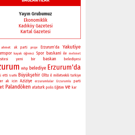
Yayın Grubumuz
Ekonomiklik
Kadıköy Gazetesi
Kartal Gazetesi
Yakutiye
Erzurum’da
ahmet
ak parti
proje
baskani
rumspor
Spor
ile
öğrenci
kayak
mehmet
baskan
yeni
bir
sitesi
belediyesi
zurum
Erzurum'da
belediye
mhp
Büyükşehir
Oltu
il
i
etti
milletvekili
turkiye
trafik
Aziziye
er
icin
ak
erzurumlular
parti
Erzurumlu
Palandöken
ve
ret
ataturk
polis
Eğitim
kar