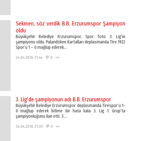
Sekmen, söz verdik B.B. Erzurumspor Şampiyon
oldu
Büyükşehir Belediye Erzurumspor, Spor Toto 3. Lig’in
şampiyonu oldu. Palandöken Kartalları deplasmanda Tire 1922
Spor’u 1 – 0 mağlup ederek…
24.04.2016 21:44 💬 0 👀
3. Lig’de şampiyonun adı B.B. Erzurumspor
Büyükşehir Belediye Erzurumspor deplasmanda Tirespor’u 1-
0 mağlup ederek bitime bir hata kala 3. Lig 1. Grup’ta
şampiyonluğunu ilan etti. 3….
24.04.2016 21:39 💬 0 👀