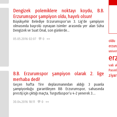
Dengizek polemiklere noktayı koydu, B.B.
Erzurumspor şampiyon oldu, hayırlı olsun!
Büyükşehir Belediye Erzurumspor’un 3. Lig’de şampiyon
olmasında başrolü oynayan isimler arasında yer alan Süha
Dengizek ve Suat Önal, son günlerde…
05.05.2016 02:07 💬 0 👀
oldu
erzu
univer
er
vali
al
Pasinl
B.B. Erzurumspor şampiyon olarak 2. lige
ziya
merhaba dedi!
Geçen hafta Tire deplasmanından aldığı 3 puanla
şampiyonluğu garantileyen BB Erzurumspor, sahasında
prestij için çıktığı maçta, Turgutluspor’u 4-2 yenerek 3….
30.04.2016 18:11 💬 0 👀