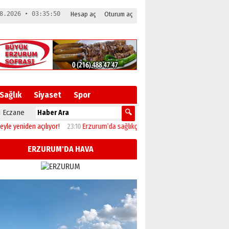
8.2026 • 03:35:51
Hesap aç
Oturum aç
Sağlık
Siyaset
Spor
 Eczane
çılıyor!
23:10
Erzurum’da sağlıkçılar Gazze için 142. kez yürüdü!
19:33
Uzun S
ERZURUM'DA HAVA