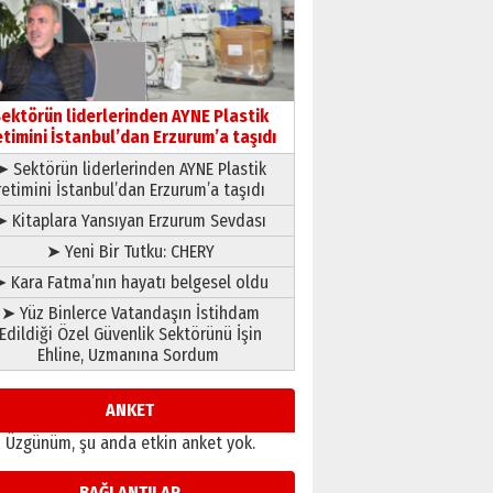
gönül adamı Faruk Terzioğlu!
13 Mayıs 2026 Çarşamba
Esat BİNDESEN
Başkan Sekmen’den Erzurum’a
bir vizyon proje daha!
ektörün liderlerinden AYNE Plastik
02 Ağustos 2026 Pazar
etimini İstanbul’dan Erzurum’a taşıdı
➤ Sektörün liderlerinden AYNE Plastik
retimini İstanbul’dan Erzurum’a taşıdı
➤ Kitaplara Yansıyan Erzurum Sevdası
➤ Yeni Bir Tutku: CHERY
 Kara Fatma’nın hayatı belgesel oldu
➤ Yüz Binlerce Vatandaşın İstihdam
Edildiği Özel Güvenlik Sektörünü İşin
Ehline, Uzmanına Sordum
ANKET
Üzgünüm, şu anda etkin anket yok.
BAĞLANTILAR