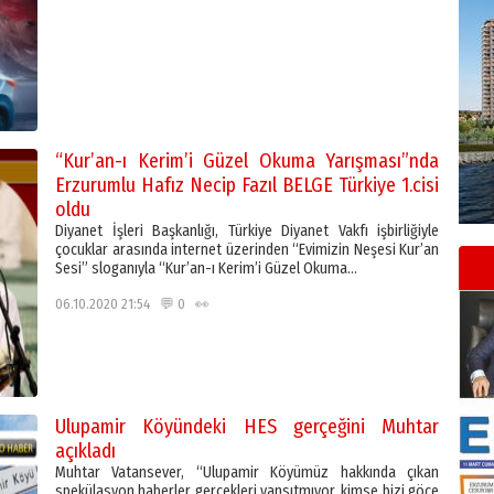
“Kur’an-ı Kerim’i Güzel Okuma Yarışması”nda
Erzurumlu Hafız Necip Fazıl BELGE Türkiye 1.cisi
oldu
Diyanet İşleri Başkanlığı, Türkiye Diyanet Vakfı işbirliğiyle
çocuklar arasında internet üzerinden “Evimizin Neşesi Kur’an
Sesi” sloganıyla “Kur’an-ı Kerim’i Güzel Okuma…
06.10.2020 21:54 💬 0 👀
Ulupamir Köyündeki HES gerçeğini Muhtar
açıkladı
Muhtar Vatansever, “Ulupamir Köyümüz hakkında çıkan
spekülasyon haberler gerçekleri yansıtmıyor, kimse bizi göçe