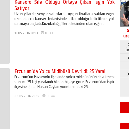
Kansere Şifa Olduğu Ortaya Çıkan Işgın Yok
Satıyor
Uzun yıllardır seyyar satıcılarda uygun fiyatlara satılan ışgın,
uzmanlarca kanser tedavisinde etkili olduğu belirtilince yok
satmaya başladı.Kuzukulağıgiller ailesinden olan ışgın…
S
11.05.2016 18:13 💬 0 👀
ür
ü
Erzurum’da Yolcu Midibüsü Devrildi: 25 Yaralı
➤
Erzurum’un Pazaryolu ilçesinde yolcu midibüsünün devrilmesi
sonucu 25 kişi yaralandı.Alınan bilgiye göre, Erzurum’dan İspir
ilçesine giden Hasan Ceylan yönetimindeki 25…
06.05.2016 23:19 💬 0 👀