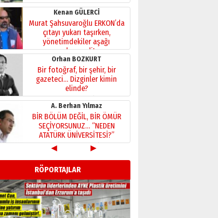
Kenan GÜLERCİ
Murat Şahsuvaroğlu ERKON’da
çıtayı yukarı taşırken,
yönetimdekiler aşağı
çekmemeli!
Orhan BOZKURT
17 Şubat 2026 Salı
Bir fotoğraf, bir şehir, bir
gazeteci… Dizginler kimin
elinde?
31 Mart 2026 Salı
A. Berhan Yılmaz
BİR BÖLÜM DEĞİL, BİR ÖMÜR
SEÇİYORSUNUZ… “NEDEN
ATATÜRK ÜNİVERSİTESİ?”
28 Temmuz 2026 Salı
◀
▶
Ahmet Gökhan YAZICI
Ahmed Yesevi’den bir
RÖPORTAJLAR
Alperen… ”Reisimiz” idi…
Hakka yürüdü.!
26 Mart 2026 Perşembe
Cem Bakırcı
Ardında bıraktığı hatıralarıyla