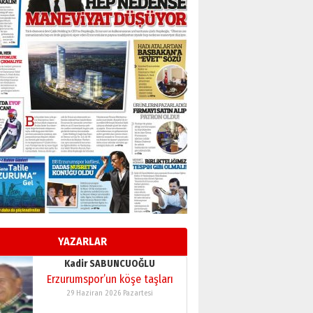
BİR BÖLÜM DEĞİL, BİR ÖMÜR
SEÇİYORSUNUZ… “NEDEN
ATATÜRK ÜNİVERSİTESİ?”
28 Temmuz 2026 Salı
Ahmet Gökhan YAZICI
Ahmed Yesevi’den bir
Alperen… ”Reisimiz” idi…
Hakka yürüdü.!
26 Mart 2026 Perşembe
Cem Bakırcı
Ardında bıraktığı hatıralarıyla
gönül adamı Faruk Terzioğlu!
13 Mayıs 2026 Çarşamba
Esat BİNDESEN
Başkan Sekmen’den Erzurum’a
bir vizyon proje daha!
YAZARLAR
02 Ağustos 2026 Pazar
Kadir SABUNCUOĞLU
Erzurumspor’un köşe taşları
29 Haziran 2026 Pazartesi