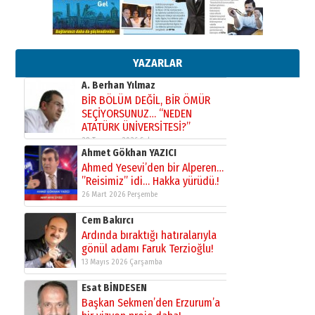
çekmemeli!
Orhan BOZKURT
17 Şubat 2026 Salı
Bir fotoğraf, bir şehir, bir
gazeteci… Dizginler kimin
elinde?
YAZARLAR
31 Mart 2026 Salı
A. Berhan Yılmaz
BİR BÖLÜM DEĞİL, BİR ÖMÜR
SEÇİYORSUNUZ… “NEDEN
ATATÜRK ÜNİVERSİTESİ?”
28 Temmuz 2026 Salı
Ahmet Gökhan YAZICI
Ahmed Yesevi’den bir Alperen…
”Reisimiz” idi… Hakka yürüdü.!
26 Mart 2026 Perşembe
Cem Bakırcı
Ardında bıraktığı hatıralarıyla
gönül adamı Faruk Terzioğlu!
13 Mayıs 2026 Çarşamba
Esat BİNDESEN
Başkan Sekmen’den Erzurum’a