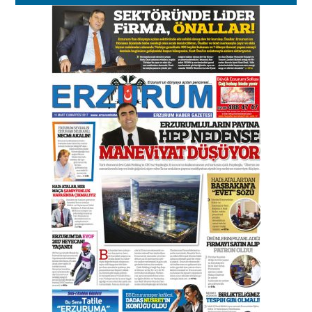
Esat BİNDESEN
Başkan Sekmen’den Erzurum’a
bir vizyon proje daha!
02 Ağustos 2026 Pazar
Kadir SABUNCUOĞLU
Erzurumspor’un köşe taşları
29 Haziran 2026 Pazartesi
Kenan GÜLERCİ
Murat Şahsuvaroğlu ERKON’da
çıtayı yukarı taşırken,
yönetimdekiler aşağı