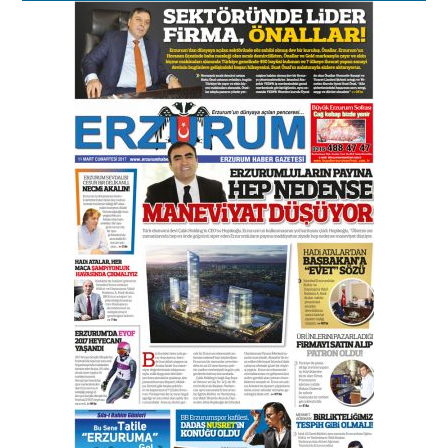
Murat Şahsuvaroğlu ERKON’da
çıtayı yukarı taşırken,
yönetimdekiler aşağı
çekmemeli!
Orhan BOZKURT
17 Şubat 2026 Salı
Bir fotoğraf, bir şehir, bir
gazeteci… Dizginler kimin
elinde?
31 Mart 2026 Salı
A. Berhan Yılmaz
BİR BÖLÜM DEĞİL, BİR ÖMÜR
SEÇİYORSUNUZ… “NEDEN
ATATÜRK ÜNİVERSİTESİ?”
28 Temmuz 2026 Salı
Ahmet Gökhan YAZICI
Ahmed Yesevi’den bir Alperen…
”Reisimiz” idi… Hakka yürüdü.!
26 Mart 2026 Perşembe
Cem Bakırcı
Ardında bıraktığı hatıralarıyla
gönül adamı Faruk Terzioğlu!
13 Mayıs 2026 Çarşamba