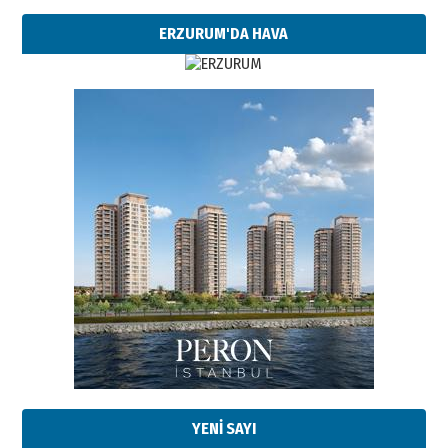
ERZURUM'DA HAVA
Esat BİNDESEN
Başkan Sekmen’den Erzurum’a
bir vizyon proje daha!
02 Ağustos 2026 Pazar
Kadir SABUNCUOĞLU
Erzurumspor’un köşe taşları
29 Haziran 2026 Pazartesi
YENİ SAYI
Kenan GÜLERCİ