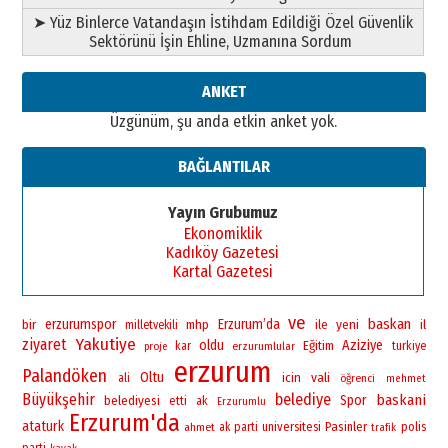
➤ Yüz Binlerce Vatandaşın İstihdam Edildiği Özel Güvenlik
Sektörünü İşin Ehline, Uzmanına Sordum
ANKET
Üzgünüm, şu anda etkin anket yok.
BAĞLANTILAR
Yayın Grubumuz
Ekonomiklik
Kadıköy Gazetesi
Kartal Gazetesi
ve
baskan
bir
erzurumspor
Erzurum’da
yeni
mhp
ile
il
milletvekili
Yakutiye
ziyaret
oldu
Aziziye
Eğitim
kar
erzurumlular
turkiye
proje
erzurum
Palandöken
Oltu
vali
icin
ali
öğrenci
mehmet
Büyükşehir
belediye
baskani
Spor
belediyesi
etti
ak
Erzurumlu
Erzurum'da
ataturk
universitesi
Pasinler
polis
ahmet
ak parti
trafik
parti