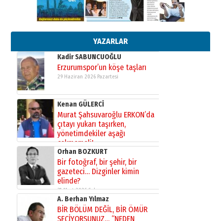
Esat BİNDESEN
Başkan Sekmen’den Erzurum’a
bir vizyon proje daha!
02 Ağustos 2026 Pazar
YAZARLAR
Kadir SABUNCUOĞLU
Erzurumspor’un köşe taşları
29 Haziran 2026 Pazartesi
Kenan GÜLERCİ
Murat Şahsuvaroğlu ERKON’da
çıtayı yukarı taşırken,
yönetimdekiler aşağı
çekmemeli!
Orhan BOZKURT
17 Şubat 2026 Salı
Bir fotoğraf, bir şehir, bir
gazeteci… Dizginler kimin
elinde?
31 Mart 2026 Salı
A. Berhan Yılmaz
BİR BÖLÜM DEĞİL, BİR ÖMÜR
SEÇİYORSUNUZ… “NEDEN