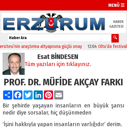
MENÜ ☰
i’nin araştırma altyapısına güçlü onay
12:04
Oltu’da festival coşku
Esat BİNDESEN
Tüm yazıları için tıklayınız.
PROF. DR. MÜFİDE AKÇAY FARKI
Paylaş
Facebook
Twitter
LinkedIn
Pinterest
Email
Bir şehirde yaşayan insanların en büyük şansı
nedir diye sorsalar, hiç düşünmeden
‘İşini hakkıyla yapan insanların varlığıdır’ derim.