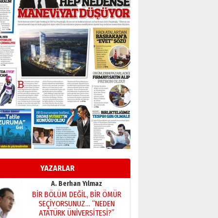
Başkan Sekmen’den Erzurum’a
bir vizyon proje daha!
02 Ağustos 2026 Pazar
Kadir SABUNCUOĞLU
Erzurumspor’un köşe taşları
29 Haziran 2026 Pazartesi
Kenan GÜLERCİ
Murat Şahsuvaroğlu ERKON’da
çıtayı yukarı taşırken,
yönetimdekiler aşağı
çekmemeli!
Orhan BOZKURT
17 Şubat 2026 Salı
Bir fotoğraf, bir şehir, bir
gazeteci… Dizginler kimin
elinde?
YAZARLAR
31 Mart 2026 Salı
A. Berhan Yılmaz
BİR BÖLÜM DEĞİL, BİR ÖMÜR
SEÇİYORSUNUZ… “NEDEN
ATATÜRK ÜNİVERSİTESİ?”