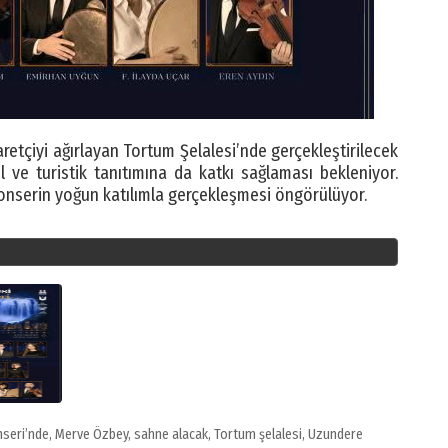
yaretçiyi ağırlayan Tortum Şelalesi’nde gerçekleştirilecek
el ve turistik tanıtımına da katkı sağlaması bekleniyor.
nserin yoğun katılımla gerçekleşmesi öngörülüyor.
nseri’nde
,
Merve Özbey
,
sahne alacak
,
Tortum şelalesi
,
Uzundere