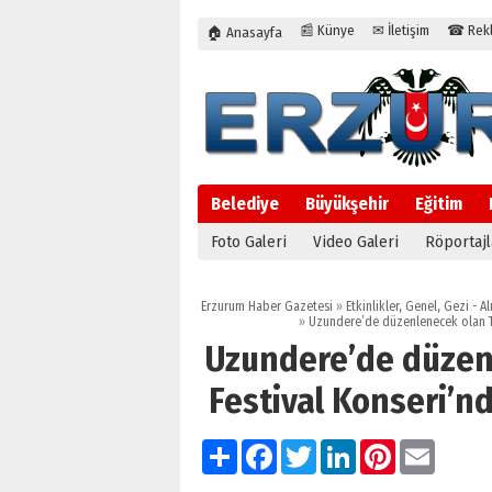
📰 Künye
✉ İletişim
☎ Rekla
🏠 Anasayfa
Belediye
Büyükşehir
Eğitim
Foto Galeri
Video Galeri
Röportajl
Erzurum Haber Gazetesi
»
Etkinlikler
,
Genel
,
Gezi - Al
»
Uzundere’de düzenlenecek olan To
Uzundere’de düzen
Festival Konseri’
Paylaş
Facebook
Twitter
LinkedIn
Pinterest
Email