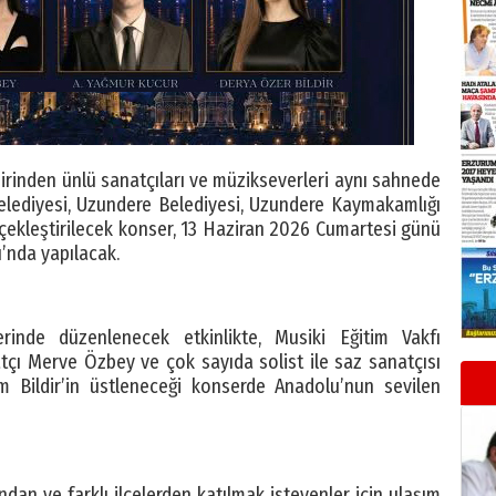
birinden ünlü sanatçıları ve müzikseverleri aynı sahnede
elediyesi, Uzundere Belediyesi, Uzundere Kaymakamlığı
gerçekleştirilecek konser, 13 Haziran 2026 Cumartesi günü
’nda yapılacak.
rinde düzenlenecek etkinlikte, Musiki Eğitim Vakfı
tçı Merve Özbey ve çok sayıda solist ile saz sanatçısı
 Bildir’in üstleneceği konserde Anadolu’nun sevilen
an ve farklı ilçelerden katılmak isteyenler için ulaşım