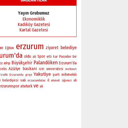
Başkan Sekmen’den Erzurum’a
bir vizyon proje daha!
Yayın Grubumuz
02 Ağustos 2026 Pazar
Ekonomiklik
Kadıköy Gazetesi
Kartal Gazetesi
erzurum
ziyaret
belediye
an
Eğitim
zurum'da
oldu
Spor
bir
Pasinler
ali
etti
kar
Palandöken
Büyükşehir
tu
Erzurum’da
mhp
baskani
Aziziye
polis
icin
universitesi
mehmet
Yakutiye
parti
milletvekili
trafik
Erzurumlu
proje
vali
belediyesi
il
e
erzurumlular
ahmet
öğrenci
ak
ve
erzurumspor
ataturk
ak