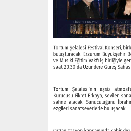
Tortum Şelalesi Festival Konseri, bir
buluşturacak. Erzurum Büyükşehir B
ve Musiki Eğitim Vakfı iş birliğiyle 
saat 20.30’da Uzundere Güreş Sahası
Tortum Şelalesi’nin eşsiz atmosfe
Kurucusu Fikret Erkaya, sevilen sana
sahne alacak. Sunuculuğunu İbrahim
ezgileri sanatseverlerle buluşacak.
Organizasyon kapsamında şehir dışınd