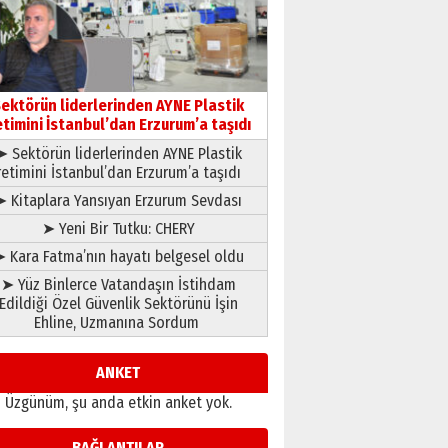
çıtayı yukarı taşırken,
yönetimdekiler aşağı
çekmemeli!
Orhan BOZKURT
17 Şubat 2026 Salı
Bir fotoğraf, bir şehir, bir
gazeteci… Dizginler kimin
ektörün liderlerinden AYNE Plastik
elinde?
etimini İstanbul’dan Erzurum’a taşıdı
31 Mart 2026 Salı
➤ Sektörün liderlerinden AYNE Plastik
A. Berhan Yılmaz
retimini İstanbul’dan Erzurum’a taşıdı
BİR BÖLÜM DEĞİL, BİR ÖMÜR
SEÇİYORSUNUZ… “NEDEN
➤ Kitaplara Yansıyan Erzurum Sevdası
ATATÜRK ÜNİVERSİTESİ?”
➤ Yeni Bir Tutku: CHERY
28 Temmuz 2026 Salı
Ahmet Gökhan YAZICI
 Kara Fatma’nın hayatı belgesel oldu
Ahmed Yesevi’den bir
➤ Yüz Binlerce Vatandaşın İstihdam
Alperen… ”Reisimiz” idi…
Edildiği Özel Güvenlik Sektörünü İşin
Hakka yürüdü.!
Ehline, Uzmanına Sordum
26 Mart 2026 Perşembe
Cem Bakırcı
Ardında bıraktığı hatıralarıyla
ANKET
gönül adamı Faruk Terzioğlu!
Üzgünüm, şu anda etkin anket yok.
13 Mayıs 2026 Çarşamba
Esat BİNDESEN
BAĞLANTILAR