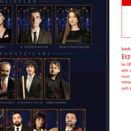
bask
Er
Ol
ile
yeni
kayak
turkiy
parti