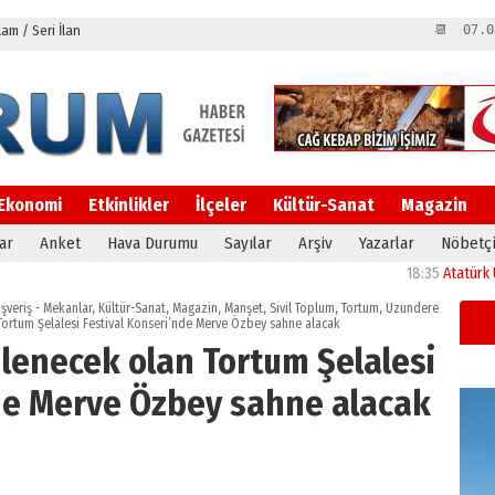
m / Seri İlan
📆 07.0
Ekonomi
Etkinlikler
İlçeler
Kültür-Sanat
Magazin
ar
Anket
Hava Durumu
Sayılar
Arşiv
Yazarlar
Nöbetçi
18:35
Atatürk Üniversitesi’ni
ışveriş - Mekanlar
,
Kültür-Sanat
,
Magazin
,
Manşet
,
Sivil Toplum
,
Tortum
,
Uzundere
rtum Şelalesi Festival Konseri’nde Merve Özbey sahne alacak
lenecek olan Tortum Şelalesi
nde Merve Özbey sahne alacak