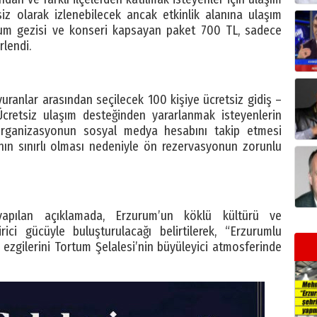
iz olarak izlenebilecek ancak etkinlik alanına ulaşım
ortum gezisi ve konseri kapsayan paket 700 TL, sadece
rlendi.
ranlar arasından seçilecek 100 kişiye ücretsiz gidiş –
cretsiz ulaşım desteğinden yararlanmak isteyenlerin
rganizasyonun sosyal medya hesabını takip etmesi
nının sınırlı olması nedeniyle ön rezervasyonun zorunlu
yapılan açıklamada, Erzurum’un köklü kültürü ve
irici gücüyle buluşturulacağı belirtilerek, “Erzurumlu
n ezgilerini Tortum Şelalesi’nin büyüleyici atmosferinde