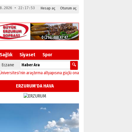
8.2026 • 22:17:54
Hesap aç
Oturum aç
Sağlık
Siyaset
Spor
 Eczane
n araştırma altyapısına güçlü onay
12:04
Oltu’da festival coşkusu konserle zirv
ERZURUM'DA HAVA