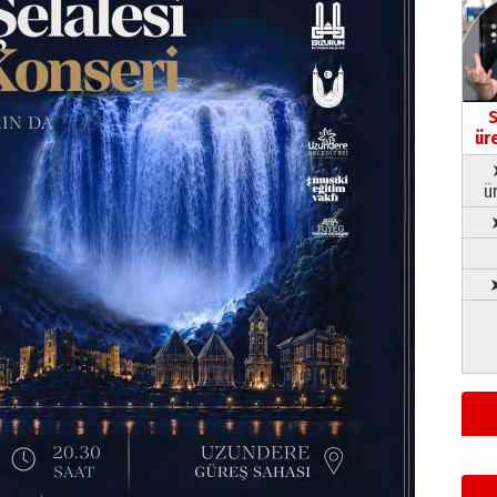
S
ür
ü
➤