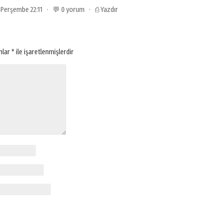
6 Perşembe 22:11 · 💬 0 yorum ·
⎙ Yazdır
anlar
*
ile işaretlenmişlerdir