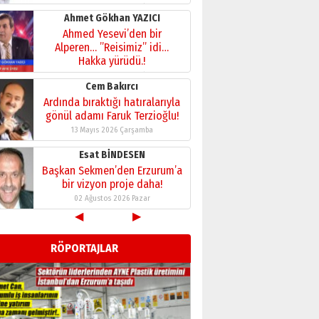
28 Temmuz 2026 Salı
Ahmet Gökhan YAZICI
Ahmed Yesevi’den bir
Alperen… ”Reisimiz” idi…
Hakka yürüdü.!
26 Mart 2026 Perşembe
Cem Bakırcı
Ardında bıraktığı hatıralarıyla
gönül adamı Faruk Terzioğlu!
13 Mayıs 2026 Çarşamba
Esat BİNDESEN
Başkan Sekmen’den Erzurum’a
bir vizyon proje daha!
02 Ağustos 2026 Pazar
◀
▶
Kadir SABUNCUOĞLU
Erzurumspor’un köşe taşları
RÖPORTAJLAR
29 Haziran 2026 Pazartesi
Kenan GÜLERCİ
Murat Şahsuvaroğlu ERKON’da