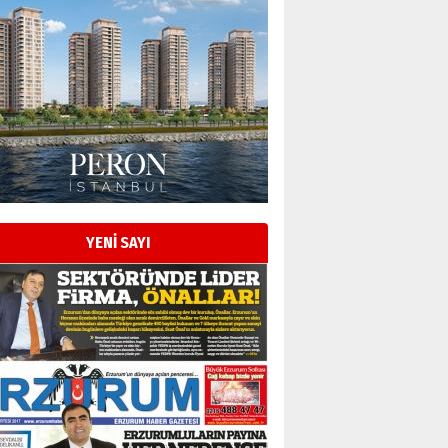
YENİ SAYI
Esat BİNDESEN