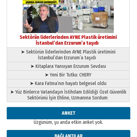
gönül adamı Faruk Terzioğlu!
13 Mayıs 2026 Çarşamba
Esat BİNDESEN
TRT’NİN BÖLGEYE AÇILAN SESİ
09 Ağustos 2026 Pazar
Sektörün liderlerinden AYNE Plastik üretimini
İstanbul’dan Erzurum’a taşıdı
➤ Sektörün liderlerinden AYNE Plastik üretimini
İstanbul’dan Erzurum’a taşıdı
➤ Kitaplara Yansıyan Erzurum Sevdası
➤ Yeni Bir Tutku: CHERY
➤ Kara Fatma’nın hayatı belgesel oldu
➤ Yüz Binlerce Vatandaşın İstihdam Edildiği Özel Güvenlik
Sektörünü İşin Ehline, Uzmanına Sordum
ANKET
Üzgünüm, şu anda etkin anket yok.
BAĞLANTILAR