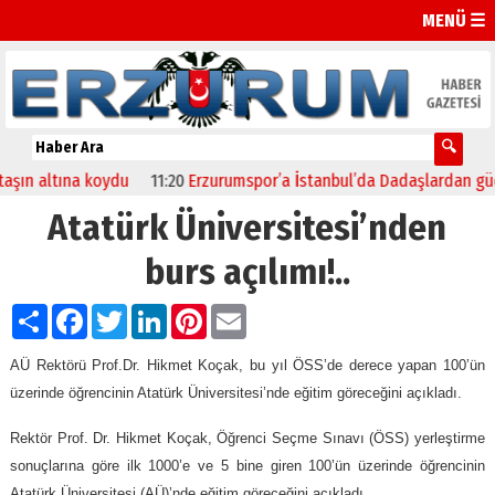
MENÜ ☰
ın altına koydu
11:20
Erzurumspor’a İstanbul’da Dadaşlardan güçlü
Atatürk Üniversitesi’nden
burs açılımı!..
Paylaş
Facebook
Twitter
LinkedIn
Pinterest
Email
AÜ Rektörü Prof.Dr. Hikmet Koçak, bu yıl ÖSS’de derece yapan 100’ün
üzerinde öğrencinin Atatürk Üniversitesi’nde eğitim göreceğini açıkladı.
Rektör Prof. Dr. Hikmet Koçak, Öğrenci Seçme Sınavı (ÖSS) yerleştirme
sonuçlarına göre ilk 1000’e ve 5 bine giren 100’ün üzerinde öğrencinin
Atatürk Üniversitesi (AÜ)’nde eğitim göreceğini açıkladı.