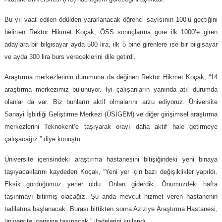
Bu yıl vaat edilen ödülden yararlanacak öğrenci sayısının 100’ü geçtiğini
belirten Rektör Hikmet Koçak, ÖSS sonuçlarına göre ilk 1000’e giren
adaylara bir bilgisayar ayda 500 lira, ilk 5 bine girenlere ise bir bilgisayar
ve ayda 300 lira burs vereceklerini dile getirdi.
Araştırma merkezlerinin durumuna da değinen Rektör Hikmet Koçak, “14
araştırma merkezimiz bulunuyor. İyi çalışanların yanında atıl durumda
olanlar da var. Biz bunların aktif olmalarını arzu ediyoruz. Üniversite
Sanayi İşbirliği Geliştirme Merkezi (ÜSİGEM) ve diğer girişimsel araştırma
merkezlerini Teknokent’e taşıyarak orayı daha aktif hale getirmeye
çalışacağız.” diye konuştu.
Üniversite içerisindeki araştırma hastanesini bitişiğindeki yeni binaya
taşıyacaklarını kaydeden Koçak, “Yeni yer için bazı değişiklikler yapıldı.
Eksik gördüğümüz yerler oldu. Onları giderdik. Önümüzdeki hafta
taşınmayı bitirmiş olacağız. Şu anda mevcut hizmet veren hastanenin
tadilatına başlanacak. Burası bittikten sonra Aziziye Araştırma Hastanesi,
üniversite içerisine taşınacak.” ifadelerini kullandı.