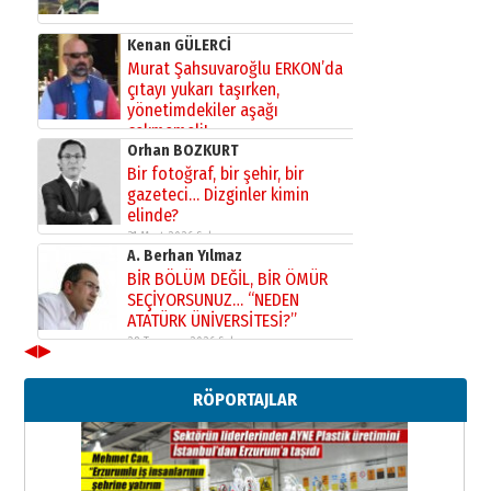
Kenan GÜLERCİ
Murat Şahsuvaroğlu ERKON’da
çıtayı yukarı taşırken,
yönetimdekiler aşağı
çekmemeli!
Orhan BOZKURT
17 Şubat 2026 Salı
Bir fotoğraf, bir şehir, bir
gazeteci… Dizginler kimin
elinde?
31 Mart 2026 Salı
A. Berhan Yılmaz
BİR BÖLÜM DEĞİL, BİR ÖMÜR
SEÇİYORSUNUZ… “NEDEN
ATATÜRK ÜNİVERSİTESİ?”
28 Temmuz 2026 Salı
◀
▶
Ahmet Gökhan YAZICI
Ahmed Yesevi’den bir Alperen…
RÖPORTAJLAR
”Reisimiz” idi… Hakka yürüdü.!
26 Mart 2026 Perşembe
Cem Bakırcı
Ardında bıraktığı hatıralarıyla