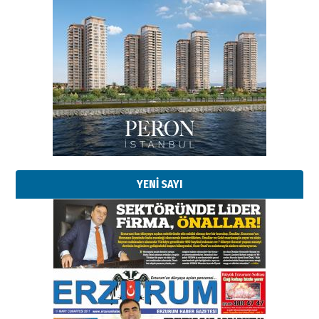
Esat BİNDESEN
TRT’NİN BÖLGEYE AÇILAN SESİ
09 Ağustos 2026 Pazar
Kadir SABUNCUOĞLU
Erzurumspor’un köşe taşları
29 Haziran 2026 Pazartesi
YENİ SAYI
Kenan GÜLERCİ
Murat Şahsuvaroğlu ERKON’da
çıtayı yukarı taşırken,
yönetimdekiler aşağı
çekmemeli!
Orhan BOZKURT
17 Şubat 2026 Salı
Bir fotoğraf, bir şehir, bir
gazeteci… Dizginler kimin
elinde?
31 Mart 2026 Salı