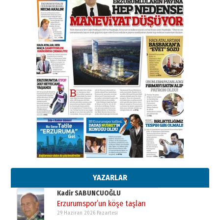
A. Berhan Yılmaz
BİR BÖLÜM DEĞİL, BİR ÖMÜR
SEÇİYORSUNUZ… “NEDEN
ATATÜRK ÜNİVERSİTESİ?”
28 Temmuz 2026 Salı
Ahmet Gökhan YAZICI
Ahmed Yesevi’den bir Alperen…
”Reisimiz” idi… Hakka yürüdü.!
26 Mart 2026 Perşembe
Cem Bakırcı
Ardında bıraktığı hatıralarıyla
gönül adamı Faruk Terzioğlu!
13 Mayıs 2026 Çarşamba
Esat BİNDESEN
TRT’NİN BÖLGEYE AÇILAN SESİ
09 Ağustos 2026 Pazar
YAZARLAR
Kadir SABUNCUOĞLU
Erzurumspor’un köşe taşları
29 Haziran 2026 Pazartesi