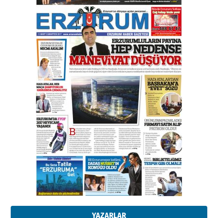
Bir fotoğraf, bir şehir, bir
gazeteci… Dizginler kimin
elinde?
31 Mart 2026 Salı
A. Berhan Yılmaz
BİR BÖLÜM DEĞİL, BİR ÖMÜR
SEÇİYORSUNUZ… “NEDEN
ATATÜRK ÜNİVERSİTESİ?”
28 Temmuz 2026 Salı
Ahmet Gökhan YAZICI
Ahmed Yesevi’den bir Alperen…
”Reisimiz” idi… Hakka yürüdü.!
26 Mart 2026 Perşembe
Cem Bakırcı
Ardında bıraktığı hatıralarıyla
gönül adamı Faruk Terzioğlu!
13 Mayıs 2026 Çarşamba
Esat BİNDESEN
Başkan Sekmen’den Erzurum’a
bir vizyon proje daha!
02 Ağustos 2026 Pazar
YAZARLAR