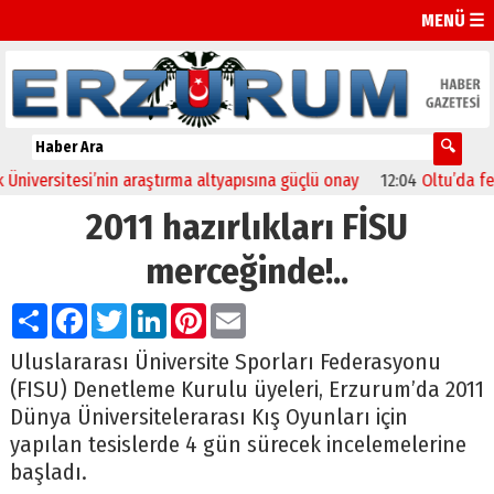
MENÜ ☰
versitesi’nin araştırma altyapısına güçlü onay
12:04
Oltu’da festiv
2011 hazırlıkları FİSU
merceğinde!..
Paylaş
Facebook
Twitter
LinkedIn
Pinterest
Email
Uluslararası Üniversite Sporları Federasyonu
(FISU) Denetleme Kurulu üyeleri, Erzurum’da 2011
Dünya Üniversitelerarası Kış Oyunları için
yapılan tesislerde 4 gün sürecek incelemelerine
başladı.