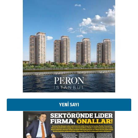
Esat BİNDESEN
Başkan Sekmen’den Erzurum’a
bir vizyon proje daha!
02 Ağustos 2026 Pazar
Kadir SABUNCUOĞLU
Erzurumspor’un köşe taşları
29 Haziran 2026 Pazartesi
YENİ SAYI
Kenan GÜLERCİ
Murat Şahsuvaroğlu ERKON’da
çıtayı yukarı taşırken,
yönetimdekiler aşağı
çekmemeli!
Orhan BOZKURT
17 Şubat 2026 Salı