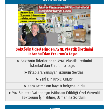
”Reisimiz” idi… Hakka yürüdü.!
26 Mart 2026 Perşembe
Cem Bakırcı
Ardında bıraktığı hatıralarıyla
gönül adamı Faruk Terzioğlu!
13 Mayıs 2026 Çarşamba
Esat BİNDESEN
Başkan Sekmen’den Erzurum’a
bir vizyon proje daha!
Sektörün liderlerinden AYNE Plastik üretimini
02 Ağustos 2026 Pazar
İstanbul’dan Erzurum’a taşıdı
➤ Sektörün liderlerinden AYNE Plastik üretimini
İstanbul’dan Erzurum’a taşıdı
➤ Kitaplara Yansıyan Erzurum Sevdası
➤ Yeni Bir Tutku: CHERY
➤ Kara Fatma’nın hayatı belgesel oldu
➤ Yüz Binlerce Vatandaşın İstihdam Edildiği Özel Güvenlik
Sektörünü İşin Ehline, Uzmanına Sordum