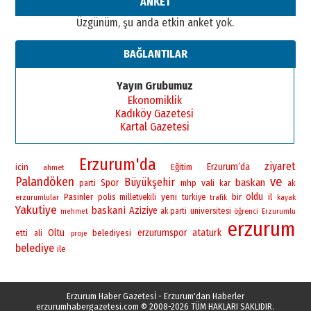
ANKET
Üzgünüm, şu anda etkin anket yok.
BAĞLANTILAR
Yayın Grubumuz
Ekonomiklik
Kadıköy Gazetesi
Kartal Gazetesi
Erzurum'da
ziyaret
Erzurum’da
icin
Eğitim
ahmet
Palandöken
ve
Büyükşehir
baskan
Spor
vali
mhp
parti
kar
ak
yeni
bir
oldu
Pasinler
polis
il
erzurumlular
milletvekili
turkiye
trafik
kayak
Yakutiye
baskani
Aziziye
universitesi
ak parti
öğrenci
mehmet
Erzurumlu
erzurum
Oltu
erzurumspor
ataturk
belediyesi
etti
ali
proje
belediye
ile
Erzurum Haber Gazetesİ - Erzurum'dan Haberler
erzurumhabergazetesi.com
© 2008-2026 TÜM HAKLARI SAKLIDIR.