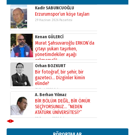
Kadir SABUNCUOĞLU
Erzurumspor’un köşe taşları
29 Haziran 2026 Pazartesi
Kenan GÜLERCİ
Murat Şahsuvaroğlu ERKON’da
çıtayı yukarı taşırken,
yönetimdekiler aşağı
çekmemeli!
Orhan BOZKURT
17 Şubat 2026 Salı
Bir fotoğraf, bir şehir, bir
gazeteci… Dizginler kimin
elinde?
31 Mart 2026 Salı
A. Berhan Yılmaz
BİR BÖLÜM DEĞİL, BİR ÖMÜR
SEÇİYORSUNUZ… “NEDEN
ATATÜRK ÜNİVERSİTESİ?”
28 Temmuz 2026 Salı
◀
▶
Ahmet Gökhan YAZICI
Ahmed Yesevi’den bir Alperen…
RÖPORTAJLAR