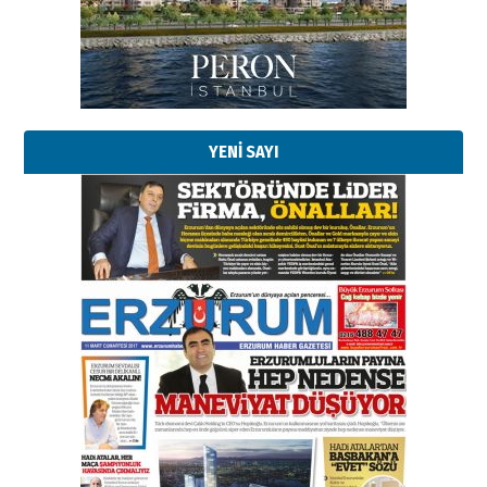
Kadir SABUNCUOĞLU
Erzurumspor’un köşe taşları
29 Haziran 2026 Pazartesi
YENİ SAYI
Kenan GÜLERCİ
Murat Şahsuvaroğlu ERKON’da
çıtayı yukarı taşırken,
yönetimdekiler aşağı
çekmemeli!
Orhan BOZKURT
17 Şubat 2026 Salı
Bir fotoğraf, bir şehir, bir
gazeteci… Dizginler kimin
elinde?
31 Mart 2026 Salı
A. Berhan Yılmaz
BİR BÖLÜM DEĞİL, BİR ÖMÜR
SEÇİYORSUNUZ… “NEDEN
ATATÜRK ÜNİVERSİTESİ?”
28 Temmuz 2026 Salı
Ahmet Gökhan YAZICI