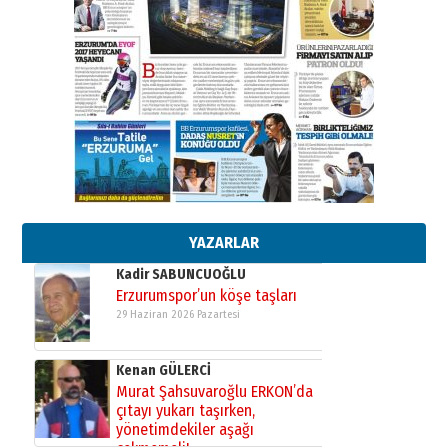
Ahmed Yesevi’den bir Alperen…
”Reisimiz” idi… Hakka yürüdü.!
26 Mart 2026 Perşembe
Cem Bakırcı
Ardında bıraktığı hatıralarıyla
gönül adamı Faruk Terzioğlu!
13 Mayıs 2026 Çarşamba
Esat BİNDESEN
TRT’NİN BÖLGEYE AÇILAN SESİ
09 Ağustos 2026 Pazar
YAZARLAR
Kadir SABUNCUOĞLU
Erzurumspor’un köşe taşları
29 Haziran 2026 Pazartesi
Kenan GÜLERCİ
Murat Şahsuvaroğlu ERKON’da
çıtayı yukarı taşırken,
yönetimdekiler aşağı