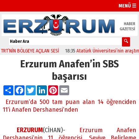
MENÜ ☰
’NİN BÖLGEYE AÇILAN SESİ
18:35
Atatürk Üniversitesi’nin araştırma 
Erzurum Anafen’in SBS
başarısı
Paylaş
Facebook
Twitter
LinkedIn
Pinterest
Email
Erzurum’da 500 tam puan alan 14 öğrenciden
11’i Anafen Dershanesi’nden
ERZURUM
(CİHAN)-
Erzurum Anafen
Dershanesi’nin 11 öğrencisi, Seviye Belirleme