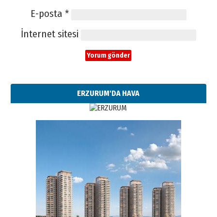
E-posta
*
İnternet sitesi
ERZURUM'DA HAVA
Esat BİNDESEN
TRT’NİN BÖLGEYE AÇILAN SESİ
09 Ağustos 2026 Pazar