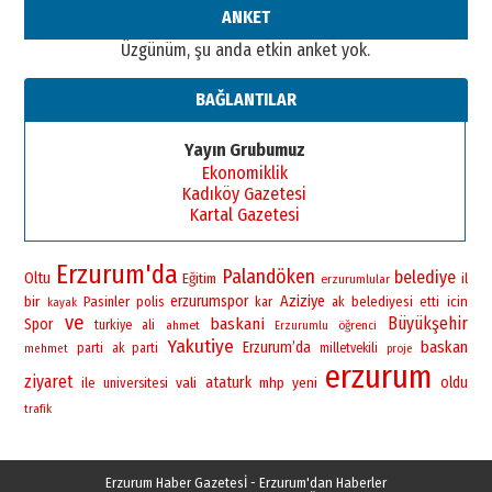
ANKET
Üzgünüm, şu anda etkin anket yok.
BAĞLANTILAR
Yayın Grubumuz
Ekonomiklik
Kadıköy Gazetesi
Kartal Gazetesi
Erzurum'da
Palandöken
belediye
Oltu
Eğitim
il
erzurumlular
bir
erzurumspor
Aziziye
Pasinler
polis
belediyesi
icin
kar
ak
etti
kayak
ve
Büyükşehir
baskani
Spor
turkiye
ali
ahmet
öğrenci
Erzurumlu
Yakutiye
baskan
Erzurum’da
parti
ak parti
milletvekili
mehmet
proje
erzurum
ziyaret
vali
ataturk
yeni
oldu
ile
universitesi
mhp
trafik
Erzurum Haber Gazetesİ - Erzurum'dan Haberler