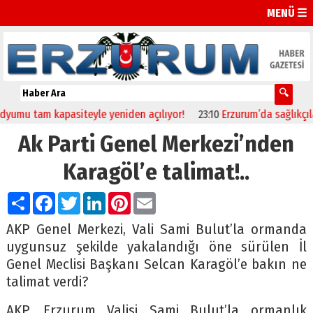
MENÜ ☰
u tam kapasiteyle yeniden açılıyor!
23:10
Erzurum’da sağlıkçılar Ga
Ak Parti Genel Merkezi’nden
Karagöl’e talimat!..
Paylaş
Facebook
Twitter
LinkedIn
Pinterest
Email
AKP Genel Merkezi, Vali Sami Bulut’la ormanda
uygunsuz şekilde yakalandığı öne sürülen İl
Genel Meclisi Başkanı Selcan Karagöl’e bakın ne
talimat verdi?
AKP, Erzurum Valisi Sami Bulut’la ormanlık