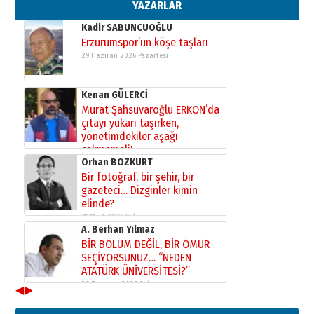
02 Ağustos 2026 Pazar
YAZARLAR
Kadir SABUNCUOĞLU
Erzurumspor’un köşe taşları
29 Haziran 2026 Pazartesi
Kenan GÜLERCİ
Murat Şahsuvaroğlu ERKON’da
çıtayı yukarı taşırken,
yönetimdekiler aşağı
çekmemeli!
Orhan BOZKURT
17 Şubat 2026 Salı
Bir fotoğraf, bir şehir, bir
gazeteci… Dizginler kimin
elinde?
31 Mart 2026 Salı
A. Berhan Yılmaz
BİR BÖLÜM DEĞİL, BİR ÖMÜR
SEÇİYORSUNUZ… “NEDEN
ATATÜRK ÜNİVERSİTESİ?”
28 Temmuz 2026 Salı
◀
▶
Ahmet Gökhan YAZICI
Ahmed Yesevi’den bir Alperen…