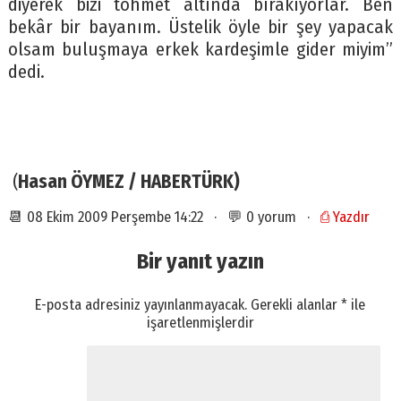
diyerek bizi töhmet altında bırakıyorlar. Ben
bekâr bir bayanım. Üstelik öyle bir şey yapacak
olsam buluşmaya erkek kardeşimle gider miyim”
dedi.
(
Hasan ÖYMEZ / HABERTÜRK)
📆 08 Ekim 2009 Perşembe 14:22 · 💬 0 yorum ·
⎙ Yazdır
Bir yanıt yazın
E-posta adresiniz yayınlanmayacak.
Gerekli alanlar
*
ile
işaretlenmişlerdir