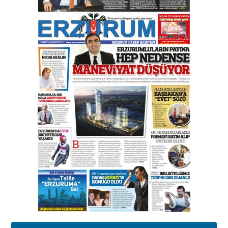
Orhan BOZKURT
17 Şubat 2026 Salı
Bir fotoğraf, bir şehir, bir
gazeteci… Dizginler kimin
elinde?
31 Mart 2026 Salı
A. Berhan Yılmaz
BİR BÖLÜM DEĞİL, BİR ÖMÜR
SEÇİYORSUNUZ… “NEDEN
ATATÜRK ÜNİVERSİTESİ?”
28 Temmuz 2026 Salı
Ahmet Gökhan YAZICI
Ahmed Yesevi’den bir Alperen…
”Reisimiz” idi… Hakka yürüdü.!
26 Mart 2026 Perşembe
Cem Bakırcı
Ardında bıraktığı hatıralarıyla
gönül adamı Faruk Terzioğlu!
13 Mayıs 2026 Çarşamba
Esat BİNDESEN
Başkan Sekmen’den Erzurum’a
bir vizyon proje daha!