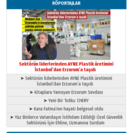
RÖPORTAJLAR
”Reisimiz” idi… Hakka yürüdü.!
26 Mart 2026 Perşembe
Cem Bakırcı
Ardında bıraktığı hatıralarıyla
gönül adamı Faruk Terzioğlu!
13 Mayıs 2026 Çarşamba
Esat BİNDESEN
Başkan Sekmen’den Erzurum’a
bir vizyon proje daha!
Sektörün liderlerinden AYNE Plastik üretimini
02 Ağustos 2026 Pazar
İstanbul’dan Erzurum’a taşıdı
➤ Sektörün liderlerinden AYNE Plastik üretimini
İstanbul’dan Erzurum’a taşıdı
➤ Kitaplara Yansıyan Erzurum Sevdası
➤ Yeni Bir Tutku: CHERY
➤ Kara Fatma’nın hayatı belgesel oldu
➤ Yüz Binlerce Vatandaşın İstihdam Edildiği Özel Güvenlik
Sektörünü İşin Ehline, Uzmanına Sordum