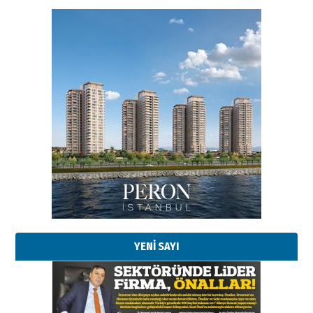
Esat BİNDESEN
Başkan Sekmen’den Erzurum’a
bir vizyon proje daha!
02 Ağustos 2026 Pazar
Kadir SABUNCUOĞLU
Erzurumspor’un köşe taşları
29 Haziran 2026 Pazartesi
YENİ SAYI
Kenan GÜLERCİ
Murat Şahsuvaroğlu ERKON’da
çıtayı yukarı taşırken,
yönetimdekiler aşağı
çekmemeli!