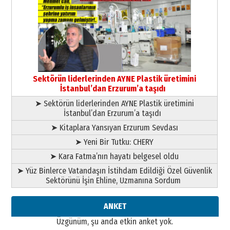
Kenan GÜLERCİ
Murat Şahsuvaroğlu ERKON’da
çıtayı yukarı taşırken,
yönetimdekiler aşağı
çekmemeli!
Orhan BOZKURT
17 Şubat 2026 Salı
Bir fotoğraf, bir şehir, bir
gazeteci… Dizginler kimin
Sektörün liderlerinden AYNE Plastik üretimini
elinde?
İstanbul’dan Erzurum’a taşıdı
31 Mart 2026 Salı
➤ Sektörün liderlerinden AYNE Plastik üretimini
A. Berhan Yılmaz
İstanbul’dan Erzurum’a taşıdı
BİR BÖLÜM DEĞİL, BİR ÖMÜR
SEÇİYORSUNUZ… “NEDEN
➤ Kitaplara Yansıyan Erzurum Sevdası
ATATÜRK ÜNİVERSİTESİ?”
➤ Yeni Bir Tutku: CHERY
28 Temmuz 2026 Salı
Ahmet Gökhan YAZICI
➤ Kara Fatma’nın hayatı belgesel oldu
Ahmed Yesevi’den bir Alperen…
➤ Yüz Binlerce Vatandaşın İstihdam Edildiği Özel Güvenlik
”Reisimiz” idi… Hakka yürüdü.!
Sektörünü İşin Ehline, Uzmanına Sordum
26 Mart 2026 Perşembe
Cem Bakırcı
ANKET
Ardında bıraktığı hatıralarıyla
Üzgünüm, şu anda etkin anket yok.
gönül adamı Faruk Terzioğlu!