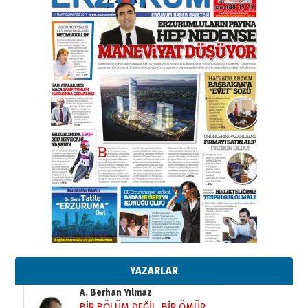
Esat BİNDESEN
TRT’NİN BÖLGEYE AÇILAN SESİ
09 Ağustos 2026 Pazar
Kadir SABUNCUOĞLU
Erzurumspor’un köşe taşları
29 Haziran 2026 Pazartesi
Kenan GÜLERCİ
Murat Şahsuvaroğlu ERKON’da
çıtayı yukarı taşırken,
yönetimdekiler aşağı
çekmemeli!
Orhan BOZKURT
17 Şubat 2026 Salı
Bir fotoğraf, bir şehir, bir
gazeteci… Dizginler kimin
elinde?
YAZARLAR
31 Mart 2026 Salı
A. Berhan Yılmaz
BİR BÖLÜM DEĞİL, BİR ÖMÜR