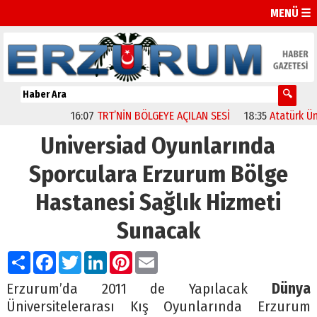
MENÜ ☰
16:07
TRT’NİN BÖLGEYE AÇILAN SESİ
18:35
Atatürk Üniver
Universiad Oyunlarında
Sporculara Erzurum Bölge
Hastanesi Sağlık Hizmeti
Sunacak
Paylaş
Facebook
Twitter
LinkedIn
Pinterest
Email
Erzurum’da 2011 de Yapılacak
Dünya
Üniversitelerarası Kış Oyunlarında Erzurum