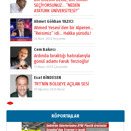
SEÇİYORSUNUZ… “NEDEN
ATATÜRK ÜNİVERSİTESİ?”
28 Temmuz 2026 Salı
Ahmet Gökhan YAZICI
Ahmed Yesevi’den bir Alperen…
”Reisimiz” idi… Hakka yürüdü.!
26 Mart 2026 Perşembe
Cem Bakırcı
Ardında bıraktığı hatıralarıyla
gönül adamı Faruk Terzioğlu!
13 Mayıs 2026 Çarşamba
Esat BİNDESEN
TRT’NİN BÖLGEYE AÇILAN SESİ
09 Ağustos 2026 Pazar
◀
▶
Kadir SABUNCUOĞLU
Erzurumspor’un köşe taşları
RÖPORTAJLAR
29 Haziran 2026 Pazartesi