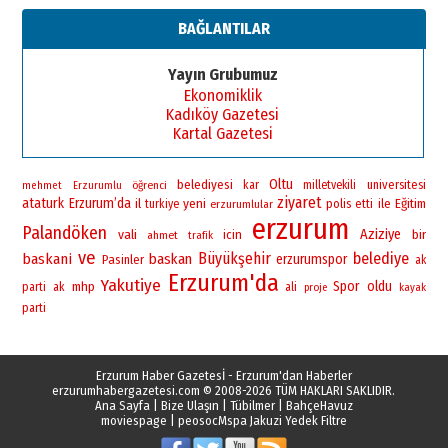
13 Mayıs 2026 Çarşamba
BAĞLANTILAR
Esat BİNDESEN
TRT’NİN BÖLGEYE AÇILAN SESİ
Yayın Grubumuz
09 Ağustos 2026 Pazar
Ekonomiklik
Kadıköy Gazetesi
Kartal Gazetesi
Oltu
belediyesi
universitesi
öğrenci
kar
milletvekili
mehmet
Erzurumlu
ziyaret
ataturk
Erzurum’da
yeni
il
polis
ile
Eğitim
turkiye
erzurumlular
etti
erzurum
Palandöken
vali
Aziziye
bir
icin
ahmet
trafik
ve
Büyükşehir
belediye
baskani
baskan
erzurumspor
Pasinler
ak
Erzurum'da
Yakutiye
Spor
oldu
mhp
parti
ak
ali
proje
kayak
parti
Erzurum Haber Gazetesİ - Erzurum'dan Haberler
erzurumhabergazetesi.com
© 2008-2026 TÜM HAKLARI SAKLIDIR.
Ana Sayfa
|
Bize Ulaşın
|
Tübilmer
|
BahçeHavuz
moviespage
|
peosoc
Mspa Jakuzi Yedek Filtre