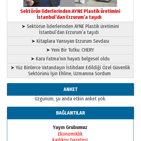
Bir fotoğraf, bir şehir, bir
gazeteci… Dizginler kimin
Sektörün liderlerinden AYNE Plastik üretimini
elinde?
İstanbul’dan Erzurum’a taşıdı
31 Mart 2026 Salı
➤ Sektörün liderlerinden AYNE Plastik üretimini
A. Berhan Yılmaz
İstanbul’dan Erzurum’a taşıdı
BİR BÖLÜM DEĞİL, BİR ÖMÜR
SEÇİYORSUNUZ… “NEDEN
➤ Kitaplara Yansıyan Erzurum Sevdası
ATATÜRK ÜNİVERSİTESİ?”
➤ Yeni Bir Tutku: CHERY
28 Temmuz 2026 Salı
Ahmet Gökhan YAZICI
➤ Kara Fatma’nın hayatı belgesel oldu
Ahmed Yesevi’den bir Alperen…
➤ Yüz Binlerce Vatandaşın İstihdam Edildiği Özel Güvenlik
”Reisimiz” idi… Hakka yürüdü.!
Sektörünü İşin Ehline, Uzmanına Sordum
26 Mart 2026 Perşembe
Cem Bakırcı
ANKET
Ardında bıraktığı hatıralarıyla
Üzgünüm, şu anda etkin anket yok.
gönül adamı Faruk Terzioğlu!
13 Mayıs 2026 Çarşamba
BAĞLANTILAR
Esat BİNDESEN
Başkan Sekmen’den Erzurum’a
Yayın Grubumuz
bir vizyon proje daha!
Ekonomiklik
02 Ağustos 2026 Pazar
Kadıköy Gazetesi