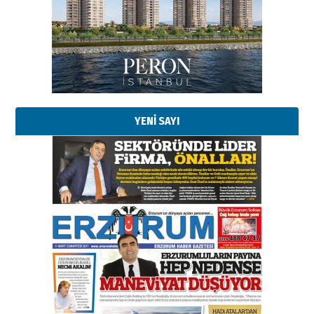
YENİ SAYI
Esat BİNDESEN
Başkan Sekmen’den Erzurum’a
bir vizyon proje daha!
02 Ağustos 2026 Pazar