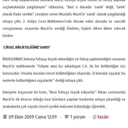
suçlamalarıyla yargılanıyor” iddiasına, “Ben o davada ‘sanık’ değil, ‘tanık’
olarak ifade verdim” cevabını veren Mustafa Macit’in ‘sanık’ olarak yargılandığı
ortaya çıktı. 2. Asliye Ceza Mahkemesi’nde devam eden davada ve savcılık
soruşturması sırasında Macit’in verdiği ifadeler, tüyleri diken diken edecek
türden.
‘CİNSEL BİRLİKTELİĞİMİZ VARDI’
İFADELERİNDE kimseyi fuhuşa teşvik etmediğini ve fuhuş yaptırmadığını savunan
Macit’in mahkemede “Evliyim ama kız arkadaşım C.K. ile bir birlikteliğim söz
konusudur. Onunla burada cinsel birlikteliğimiz oluyordu. El konular eşyalar bu
nedenle kullandığımız eşyalardır” dediği ortaya çıktı.
Emniyete başvuran bir kızın, “Beni fuhuşa teşvik ediyorlar” ihbarı sonrasında
Macit’in de kiracısı olduğu bazı bürolara yapılan baskında ortaya çıkarıldığı ve
aramalarda çok sayıda cinsel içerikli malzeme bulunduğu öğrenildi.
📆 09 Ekim 2009 Cuma 12:09 · 💬 1 yorum ·
⎙ Yazdır