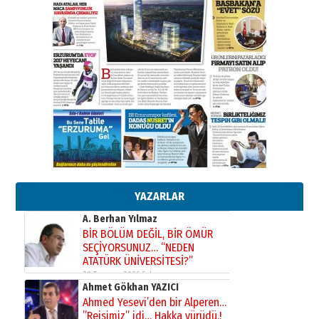
Kadir SABUNCUOĞLU
Erzurumspor’un köşe taşları
29 Haziran 2026 Pazartesi
Kenan GÜLERCİ
Murat Şahsuvaroğlu ERKON’da
çıtayı yukarı taşırken,
yönetimdekiler aşağı
çekmemeli!
Orhan BOZKURT
17 Şubat 2026 Salı
Bir fotoğraf, bir şehir, bir
gazeteci… Dizginler kimin
elinde?
YAZARLAR
31 Mart 2026 Salı
A. Berhan Yılmaz
BİR BÖLÜM DEĞİL, BİR ÖMÜR
SEÇİYORSUNUZ… “NEDEN
ATATÜRK ÜNİVERSİTESİ?”
28 Temmuz 2026 Salı
Ahmet Gökhan YAZICI
Ahmed Yesevi’den bir Alperen…
”Reisimiz” idi… Hakka yürüdü.!