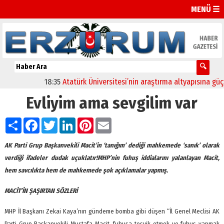
MENÜ ☰
18:35
Atatürk Üniversitesi’nin araştırma altyapısına güçlü 
Evliyim ama sevgilim var
Paylaş
Facebook
Twitter
LinkedIn
Pinterest
Email
AK Parti Grup Başkanvekili Macit’in ‘tanığım’ dediği mahkemede ‘sanık’ olarak
verdiği ifadeler dudak uçuklatır!MHP’nin fuhuş iddialarını yalanlayan Macit,
hem savcılıkta hem de mahkemede şok açıklamalar yapmış.
MACİT’İN ŞAŞIRTAN SÖZLERİ
MHP İl Başkanı Zekai Kaya’nın gündeme bomba gibi düşen “İl Genel Meclisi AK
Parti Grup Başkanvekili Mustafa Macit, fuhuşa teşvik etmek ve fuhuş yapmak