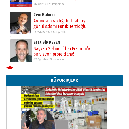
26 Mart 2026 Perşembe
Cem Bakırcı
Ardında bıraktığı hatıralarıyla
gönül adamı Faruk Terzioğlu!
13 Mayıs 2026 Çarşamba
Esat BİNDESEN
Başkan Sekmen’den Erzurum’a
bir vizyon proje daha!
02 Ağustos 2026 Pazar
◀
▶
Kadir SABUNCUOĞLU
Erzurumspor’un köşe taşları
RÖPORTAJLAR
29 Haziran 2026 Pazartesi
Kenan GÜLERCİ
Murat Şahsuvaroğlu ERKON’da
çıtayı yukarı taşırken,
yönetimdekiler aşağı
çekmemeli!
Orhan BOZKURT
17 Şubat 2026 Salı