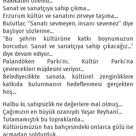
Hakikaten önemli…
Sanat ve sanatçıya sahip çıkma…
Erzurum kültür ve sanatını zirveye taşıma…
Bulutlar, “Sanatı sevmeyen, insanı sevemez” diye
başlıyor sözlerine…
“Bu şehrin kültürüne katkı boynumuzun
borcudur. Sanat ve sanatçıya sahip çıkacağız…”
diye devam ediyor…
Palandöken Parkı’nı, Kültür Parkı’na
çevirecekleri müjdesini veriyor…
Belediyecilikte sanata, kültürel zenginliklere
katkıda bulunmanın hedeflenmesi gerçekten
hoş…
Halbu ki, sahipsizlik ne değerlere mal olmuş…
Çağımızın en büyük ozanıydı Yaşar Reyhanî…
Tutamamıştık bu topraklarda…
Kültürümüzün has bahçesindeki onlarca gülü ise
açmadan soldurduk…