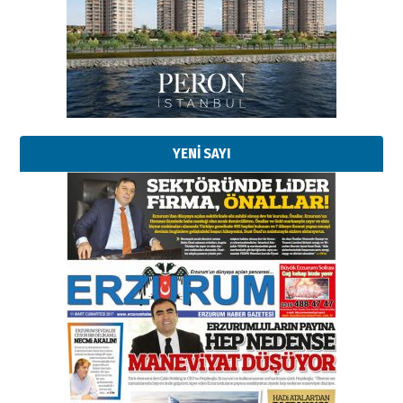
TRT’NİN BÖLGEYE AÇILAN SESİ
09 Ağustos 2026 Pazar
Kadir SABUNCUOĞLU
Erzurumspor’un köşe taşları
29 Haziran 2026 Pazartesi
YENİ SAYI
Kenan GÜLERCİ
Murat Şahsuvaroğlu ERKON’da
çıtayı yukarı taşırken,
yönetimdekiler aşağı
çekmemeli!
Orhan BOZKURT
17 Şubat 2026 Salı
Bir fotoğraf, bir şehir, bir
gazeteci… Dizginler kimin
elinde?
31 Mart 2026 Salı
A. Berhan Yılmaz
BİR BÖLÜM DEĞİL, BİR ÖMÜR
SEÇİYORSUNUZ… “NEDEN
ATATÜRK ÜNİVERSİTESİ?”
28 Temmuz 2026 Salı