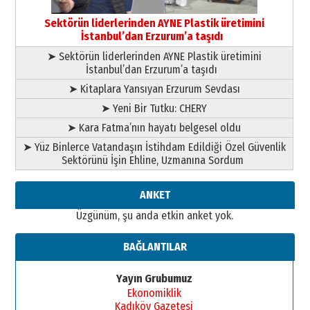
TRT’NİN BÖLGEYE AÇILAN SESİ
09 Ağustos 2026 Pazar
Sektörün liderlerinden AYNE Plastik üretimini
İstanbul’dan Erzurum’a taşıdı
➤ Sektörün liderlerinden AYNE Plastik üretimini
İstanbul’dan Erzurum’a taşıdı
➤ Kitaplara Yansıyan Erzurum Sevdası
➤ Yeni Bir Tutku: CHERY
➤ Kara Fatma’nın hayatı belgesel oldu
➤ Yüz Binlerce Vatandaşın İstihdam Edildiği Özel Güvenlik
Sektörünü İşin Ehline, Uzmanına Sordum
ANKET
Üzgünüm, şu anda etkin anket yok.
BAĞLANTILAR
Yayın Grubumuz
Ekonomiklik
Kadıköy Gazetesi