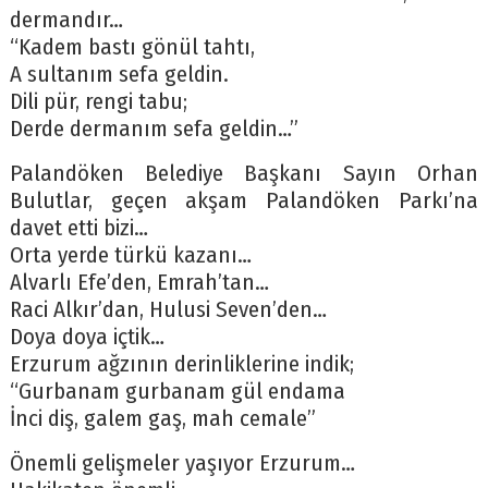
dermandır…
“Kadem bastı gönül tahtı,
A sultanım sefa geldin.
Dili pür, rengi tabu;
Derde dermanım sefa geldin…”
Palandöken Belediye Başkanı Sayın Orhan
Bulutlar, geçen akşam Palandöken Parkı’na
davet etti bizi…
Orta yerde türkü kazanı…
Alvarlı Efe’den, Emrah’tan…
Raci Alkır’dan, Hulusi Seven’den…
Doya doya içtik…
Erzurum ağzının derinliklerine indik;
“Gurbanam gurbanam gül endama
İnci diş, galem gaş, mah cemale”
Önemli gelişmeler yaşıyor Erzurum…