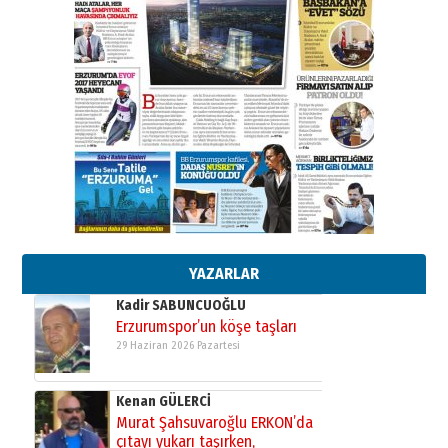
Ahmet Gökhan YAZICI
Ahmed Yesevi’den bir Alperen…
”Reisimiz” idi… Hakka yürüdü.!
26 Mart 2026 Perşembe
Cem Bakırcı
Ardında bıraktığı hatıralarıyla
gönül adamı Faruk Terzioğlu!
13 Mayıs 2026 Çarşamba
Esat BİNDESEN
TRT’NİN BÖLGEYE AÇILAN SESİ
09 Ağustos 2026 Pazar
YAZARLAR
Kadir SABUNCUOĞLU
Erzurumspor’un köşe taşları
29 Haziran 2026 Pazartesi
Kenan GÜLERCİ
Murat Şahsuvaroğlu ERKON’da
çıtayı yukarı taşırken,