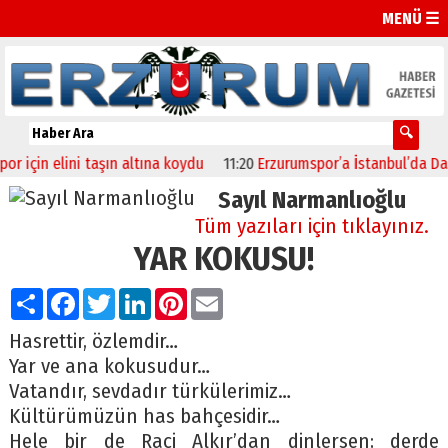
MENÜ ☰
çin elini taşın altına koydu
11:20
Erzurumspor’a İstanbul’da Dada
Sayıl Narmanlıoğlu
Tüm yazıları için tıklayınız.
YAR KOKUSU!
Paylaş
Facebook
Twitter
LinkedIn
Pinterest
Email
Hasrettir, özlemdir…
Yar ve ana kokusudur…
Vatandır, sevdadır türkülerimiz…
Kültürümüzün has bahçesidir…
Hele bir de Raci Alkır’dan dinlersen; derde