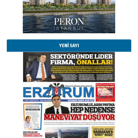
bir vizyon proje daha!
02 Ağustos 2026 Pazar
Kadir SABUNCUOĞLU
Erzurumspor’un köşe taşları
29 Haziran 2026 Pazartesi
YENİ SAYI
Kenan GÜLERCİ
Murat Şahsuvaroğlu ERKON’da
çıtayı yukarı taşırken,
yönetimdekiler aşağı
çekmemeli!
Orhan BOZKURT
17 Şubat 2026 Salı
Bir fotoğraf, bir şehir, bir
gazeteci… Dizginler kimin
elinde?
31 Mart 2026 Salı
A. Berhan Yılmaz
BİR BÖLÜM DEĞİL, BİR ÖMÜR
SEÇİYORSUNUZ… “NEDEN
ATATÜRK ÜNİVERSİTESİ?”
28 Temmuz 2026 Salı
Ahmet Gökhan YAZICI