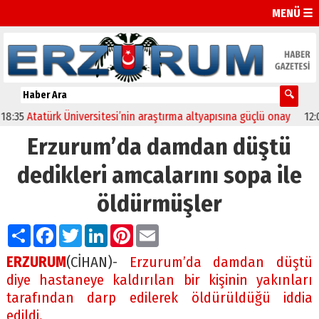
MENÜ ☰
35
Atatürk Üniversitesi’nin araştırma altyapısına güçlü onay
12:04
O
Erzurum’da damdan düştü
dedikleri amcalarını sopa ile
öldürmüşler
Paylaş
Facebook
Twitter
LinkedIn
Pinterest
Email
ERZURUM
(CİHAN)-
Erzurum’da damdan düştü
diye hastaneye kaldırılan bir kişinin yakınları
tarafından darp edilerek öldürüldüğü iddia
edildi.