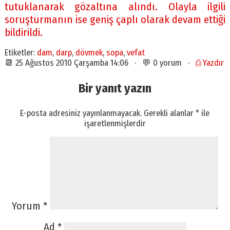
tutuklanarak gözaltına alındı. Olayla ilgili
soruşturmanın ise geniş çaplı olarak devam ettiği
bildirildi.
Etiketler:
dam
,
darp
,
dövmek
,
sopa
,
vefat
📆 25 Ağustos 2010 Çarşamba 14:06 · 💬 0 yorum ·
⎙ Yazdır
Bir yanıt yazın
E-posta adresiniz yayınlanmayacak.
Gerekli alanlar
*
ile
işaretlenmişlerdir
Yorum
*
Ad
*