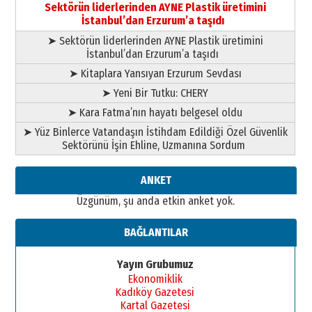
bir vizyon proje daha!
Sektörün liderlerinden AYNE Plastik üretimini
02 Ağustos 2026 Pazar
İstanbul’dan Erzurum’a taşıdı
➤ Sektörün liderlerinden AYNE Plastik üretimini
İstanbul’dan Erzurum’a taşıdı
➤ Kitaplara Yansıyan Erzurum Sevdası
➤ Yeni Bir Tutku: CHERY
➤ Kara Fatma’nın hayatı belgesel oldu
➤ Yüz Binlerce Vatandaşın İstihdam Edildiği Özel Güvenlik
Sektörünü İşin Ehline, Uzmanına Sordum
ANKET
Üzgünüm, şu anda etkin anket yok.
BAĞLANTILAR
Yayın Grubumuz
Ekonomiklik
Kadıköy Gazetesi
Kartal Gazetesi