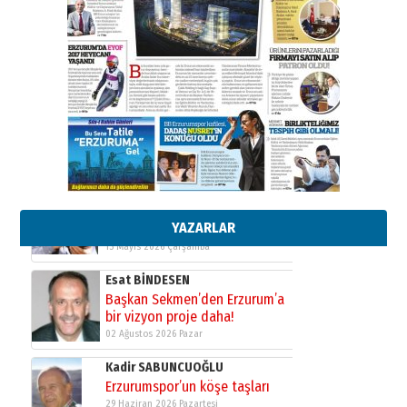
Ahmed Yesevi’den bir Alperen…
”Reisimiz” idi… Hakka yürüdü.!
26 Mart 2026 Perşembe
Cem Bakırcı
Ardında bıraktığı hatıralarıyla
gönül adamı Faruk Terzioğlu!
13 Mayıs 2026 Çarşamba
Esat BİNDESEN
Başkan Sekmen’den Erzurum’a
bir vizyon proje daha!
02 Ağustos 2026 Pazar
YAZARLAR
Kadir SABUNCUOĞLU
Erzurumspor’un köşe taşları
29 Haziran 2026 Pazartesi
Kenan GÜLERCİ
Murat Şahsuvaroğlu ERKON’da
çıtayı yukarı taşırken,
yönetimdekiler aşağı