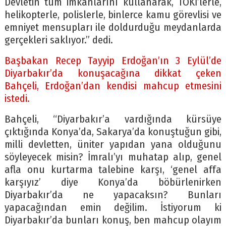
Devletin tüm imkânlarını kullanarak, TOKİ’lerle,
helikopterle, polislerle, binlerce kamu görevlisi ve
emniyet mensupları ile doldurduğu meydanlarda
gerçekleri saklıyor.” dedi.
Başbakan Recep Tayyip Erdoğan’ın 3 Eylül’de
Diyarbakır’da konuşacağına dikkat çeken
Bahçeli, Erdoğan’dan kendisi mahcup etmesini
istedi.
Bahçeli, “Diyarbakır’a vardığında kürsüye
çıktığında Konya’da, Sakarya’da konuştuğun gibi,
milli devletten, üniter yapıdan yana olduğunu
söyleyecek misin? İmralı’yı muhatap alıp, genel
afla onu kurtarma talebine karşı, ‘genel affa
karşıyız’ diye Konya’da böbürlenirken
Diyarbakır’da ne yapacaksın? Bunları
yapacağından emin değilim. İstiyorum ki
Diyarbakır’da bunları konuş, ben mahcup olayım