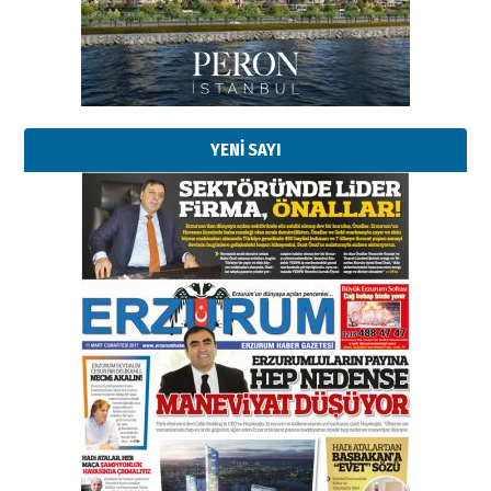
Esat BİNDESEN
Başkan Sekmen’den Erzurum’a
YENİ SAYI
bir vizyon proje daha!
02 Ağustos 2026 Pazar
Kadir SABUNCUOĞLU
Erzurumspor’un köşe taşları
29 Haziran 2026 Pazartesi
Kenan GÜLERCİ
Murat Şahsuvaroğlu ERKON’da
çıtayı yukarı taşırken,
yönetimdekiler aşağı
çekmemeli!
Orhan BOZKURT
17 Şubat 2026 Salı
Bir fotoğraf, bir şehir, bir
gazeteci… Dizginler kimin