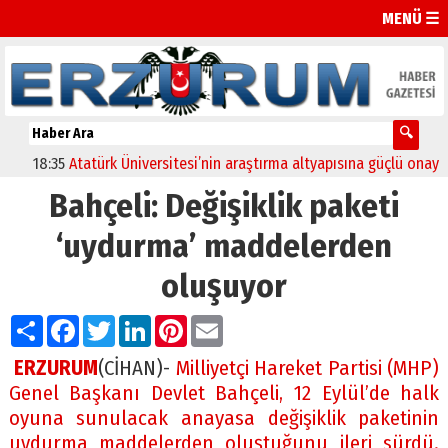
MENÜ ☰
18:35
Atatürk Üniversitesi’nin araştırma altyapısına güçlü onay
12:
Bahçeli: Değişiklik paketi
‘uydurma’ maddelerden
oluşuyor
Paylaş
Facebook
Twitter
LinkedIn
Pinterest
Email
ERZURUM
(CİHAN)-
Milliyetçi Hareket Partisi (MHP)
Genel Başkanı Devlet Bahçeli, 12 Eylül’de halk
oyuna sunulacak anayasa değişiklik paketinin
uydurma maddelerden oluştuğunu ileri sürdü.