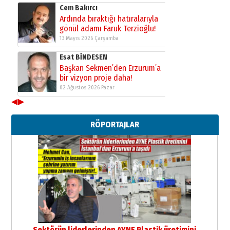
Erzurumspor’un köşe taşları
29 Haziran 2026 Pazartesi
Kenan GÜLERCİ
Murat Şahsuvaroğlu ERKON’da
çıtayı yukarı taşırken,
yönetimdekiler aşağı
çekmemeli!
Orhan BOZKURT
17 Şubat 2026 Salı
◀
▶
Bir fotoğraf, bir şehir, bir
gazeteci… Dizginler kimin
elinde?
RÖPORTAJLAR
31 Mart 2026 Salı
A. Berhan Yılmaz
BİR BÖLÜM DEĞİL, BİR ÖMÜR
SEÇİYORSUNUZ… “NEDEN
ATATÜRK ÜNİVERSİTESİ?”
28 Temmuz 2026 Salı
Ahmet Gökhan YAZICI
Ahmed Yesevi’den bir Alperen…
”Reisimiz” idi… Hakka yürüdü.!
26 Mart 2026 Perşembe
Sektörün liderlerinden AYNE Plastik üretimini