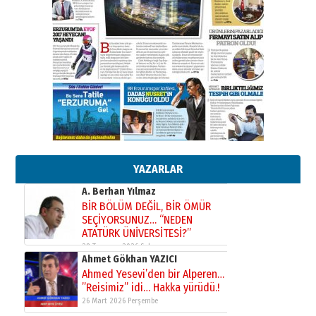
elinde?
31 Mart 2026 Salı
A. Berhan Yılmaz
BİR BÖLÜM DEĞİL, BİR ÖMÜR
SEÇİYORSUNUZ… “NEDEN
ATATÜRK ÜNİVERSİTESİ?”
28 Temmuz 2026 Salı
Ahmet Gökhan YAZICI
Ahmed Yesevi’den bir Alperen…
”Reisimiz” idi… Hakka yürüdü.!
26 Mart 2026 Perşembe
YAZARLAR
Cem Bakırcı
Ardında bıraktığı hatıralarıyla
gönül adamı Faruk Terzioğlu!
13 Mayıs 2026 Çarşamba
Esat BİNDESEN
Başkan Sekmen’den Erzurum’a
bir vizyon proje daha!
02 Ağustos 2026 Pazar
Kadir SABUNCUOĞLU