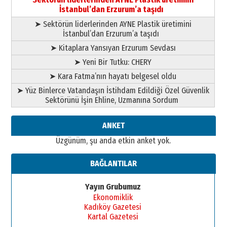
İstanbul’dan Erzurum’a taşıdı
Cem Bakırcı
Ardında bıraktığı hatıralarıyla
➤ Sektörün liderlerinden AYNE Plastik üretimini
gönül adamı Faruk Terzioğlu!
İstanbul’dan Erzurum’a taşıdı
13 Mayıs 2026 Çarşamba
➤ Kitaplara Yansıyan Erzurum Sevdası
Esat BİNDESEN
➤ Yeni Bir Tutku: CHERY
Başkan Sekmen’den Erzurum’a
➤ Kara Fatma’nın hayatı belgesel oldu
bir vizyon proje daha!
02 Ağustos 2026 Pazar
➤ Yüz Binlerce Vatandaşın İstihdam Edildiği Özel Güvenlik
Sektörünü İşin Ehline, Uzmanına Sordum
ANKET
Üzgünüm, şu anda etkin anket yok.
BAĞLANTILAR
Yayın Grubumuz
Ekonomiklik
Kadıköy Gazetesi
Kartal Gazetesi