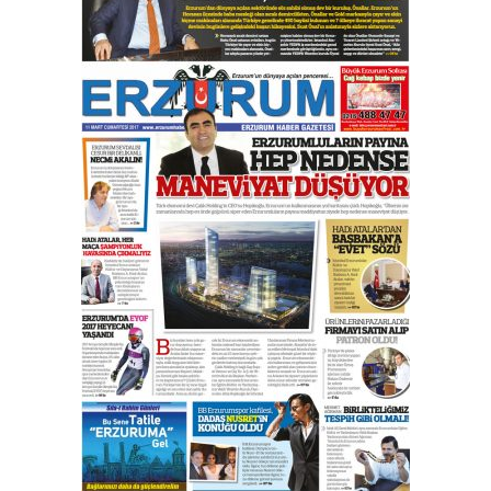
yönetimdekiler aşağı
çekmemeli!
Orhan BOZKURT
17 Şubat 2026 Salı
Bir fotoğraf, bir şehir, bir
gazeteci… Dizginler kimin
elinde?
31 Mart 2026 Salı
A. Berhan Yılmaz
BİR BÖLÜM DEĞİL, BİR ÖMÜR
SEÇİYORSUNUZ… “NEDEN
ATATÜRK ÜNİVERSİTESİ?”
28 Temmuz 2026 Salı
Ahmet Gökhan YAZICI
Ahmed Yesevi’den bir Alperen…
”Reisimiz” idi… Hakka yürüdü.!
26 Mart 2026 Perşembe
Cem Bakırcı
Ardında bıraktığı hatıralarıyla
gönül adamı Faruk Terzioğlu!
13 Mayıs 2026 Çarşamba
Esat BİNDESEN
TRT’NİN BÖLGEYE AÇILAN SESİ