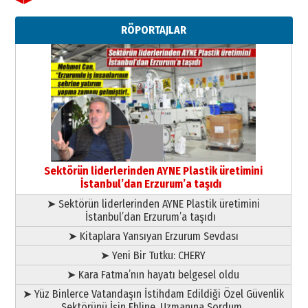
Ahmet Gökhan YAZICI
Ahmed Yesevi’den bir Alperen…
RÖPORTAJLAR
”Reisimiz” idi… Hakka yürüdü.!
26 Mart 2026 Perşembe
Cem Bakırcı
Ardında bıraktığı hatıralarıyla
gönül adamı Faruk Terzioğlu!
13 Mayıs 2026 Çarşamba
Esat BİNDESEN
TRT’NİN BÖLGEYE AÇILAN SESİ
09 Ağustos 2026 Pazar
Sektörün liderlerinden AYNE Plastik üretimini
İstanbul’dan Erzurum’a taşıdı
➤ Sektörün liderlerinden AYNE Plastik üretimini
İstanbul’dan Erzurum’a taşıdı
➤ Kitaplara Yansıyan Erzurum Sevdası
➤ Yeni Bir Tutku: CHERY
➤ Kara Fatma’nın hayatı belgesel oldu
➤ Yüz Binlerce Vatandaşın İstihdam Edildiği Özel Güvenlik
Sektörünü İşin Ehline, Uzmanına Sordum