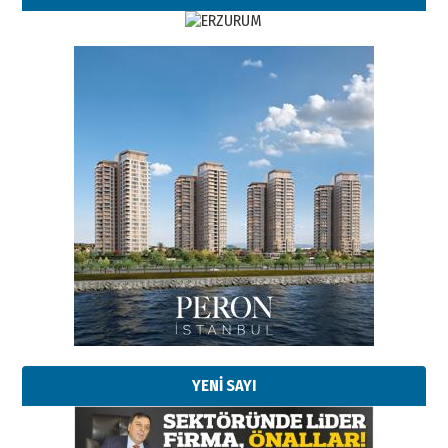
Esat BİNDESEN
TRT’NİN BÖLGEYE AÇILAN SESİ
09 Ağustos 2026 Pazar
Kadir SABUNCUOĞLU
Erzurumspor’un köşe taşları
29 Haziran 2026 Pazartesi
YENİ SAYI
Kenan GÜLERCİ
Murat Şahsuvaroğlu ERKON’da
çıtayı yukarı taşırken,