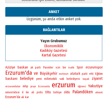
ANKET
Üzgünüm, şu anda etkin anket yok.
BAĞLANTILAR
Yayın Grubumuz
Ekonomiklik
Kadıköy Gazetesi
Kartal Gazetesi
baskan
Aziziye
bir
Spor
erzurumspor
Pasinler
icin
ak parti
trafik
Erzurum'da
ve
Büyükşehir
ataturk
Eğitim
parti
etti
mehmet
belediye
ziyaret
baskani
yeni
vali
belediyesi
milletvekili
kayak
erzurum
Yakutiye
mhp
erzurumlular
öğrenci
proje
Erzurumlu
Palandöken
Oltu
oldu
universitesi
il
ile
polis
ali
turkiye
ahmet
Erzurum’da
ak
kar