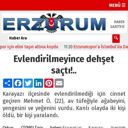
MENÜ ☰
çin elini taşın altına koydu
11:20
Erzurumspor’a İstanbul’da Dadaş
Evlendirilmeyince dehşet
saçtı!..
Paylaş
Facebook
Twitter
LinkedIn
Pinterest
Email
Karayazı ilçesinde evlendirilmediği için cinnet
geçiren Mehmet Ö. (22), av tüfeğiyle ağabeyini,
yengesini ve yeğenini vurdu. Kanlı olayda iki kişi
öldü, bir kişi yaralandı.
Orkun ÇİZMELİ’nin haberi-
Erzurum’un Karayazı ilçesinde