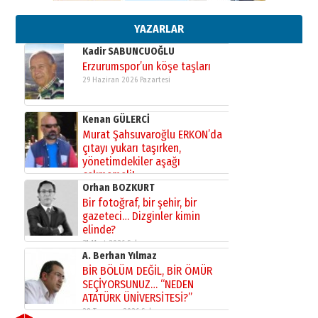
09 Ağustos 2026 Pazar
YAZARLAR
Kadir SABUNCUOĞLU
Erzurumspor’un köşe taşları
29 Haziran 2026 Pazartesi
Kenan GÜLERCİ
Murat Şahsuvaroğlu ERKON’da
çıtayı yukarı taşırken,
yönetimdekiler aşağı
çekmemeli!
Orhan BOZKURT
17 Şubat 2026 Salı
Bir fotoğraf, bir şehir, bir
gazeteci… Dizginler kimin
elinde?
31 Mart 2026 Salı
A. Berhan Yılmaz
BİR BÖLÜM DEĞİL, BİR ÖMÜR
SEÇİYORSUNUZ… “NEDEN
ATATÜRK ÜNİVERSİTESİ?”
28 Temmuz 2026 Salı
◀
▶