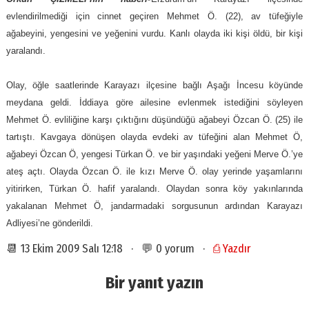
evlendirilmediği için cinnet geçiren Mehmet Ö. (22), av tüfeğiyle
ağabeyini, yengesini ve yeğenini vurdu. Kanlı olayda iki kişi öldü, bir kişi
yaralandı.
Olay, öğle saatlerinde Karayazı ilçesine bağlı Aşağı İncesu köyünde
meydana geldi. İddiaya göre ailesine evlenmek istediğini söyleyen
Mehmet Ö. evliliğine karşı çıktığını düşündüğü ağabeyi Özcan Ö. (25) ile
tartıştı. Kavgaya dönüşen olayda evdeki av tüfeğini alan Mehmet Ö,
ağabeyi Özcan Ö, yengesi Türkan Ö. ve bir yaşındaki yeğeni Merve Ö.’ye
ateş açtı. Olayda Özcan Ö. ile kızı Merve Ö. olay yerinde yaşamlarını
yitirirken, Türkan Ö. hafif yaralandı. Olaydan sonra köy yakınlarında
yakalanan Mehmet Ö, jandarmadaki sorgusunun ardından Karayazı
Adliyesi’ne gönderildi.
📆 13 Ekim 2009 Salı 12:18 · 💬 0 yorum ·
⎙ Yazdır
Bir yanıt yazın