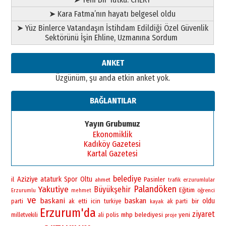
28 Temmuz 2026 Salı
Ahmet Gökhan YAZICI
➤ Kara Fatma’nın hayatı belgesel oldu
Ahmed Yesevi’den bir Alperen…
➤ Yüz Binlerce Vatandaşın İstihdam Edildiği Özel Güvenlik
”Reisimiz” idi… Hakka yürüdü.!
Sektörünü İşin Ehline, Uzmanına Sordum
26 Mart 2026 Perşembe
Cem Bakırcı
ANKET
Ardında bıraktığı hatıralarıyla
Üzgünüm, şu anda etkin anket yok.
gönül adamı Faruk Terzioğlu!
13 Mayıs 2026 Çarşamba
BAĞLANTILAR
Esat BİNDESEN
TRT’NİN BÖLGEYE AÇILAN SESİ
Yayın Grubumuz
09 Ağustos 2026 Pazar
Ekonomiklik
Kadıköy Gazetesi
Kartal Gazetesi
belediye
Aziziye
ataturk
Spor
Oltu
il
Pasinler
ahmet
erzurumlular
trafik
Palandöken
Yakutiye
Büyükşehir
Eğitim
öğrenci
Erzurumlu
mehmet
ve
baskani
baskan
bir
oldu
icin
parti
ak
etti
turkiye
ak parti
kayak
Erzurum'da
ziyaret
yeni
polis
mhp
belediyesi
milletvekili
ali
proje