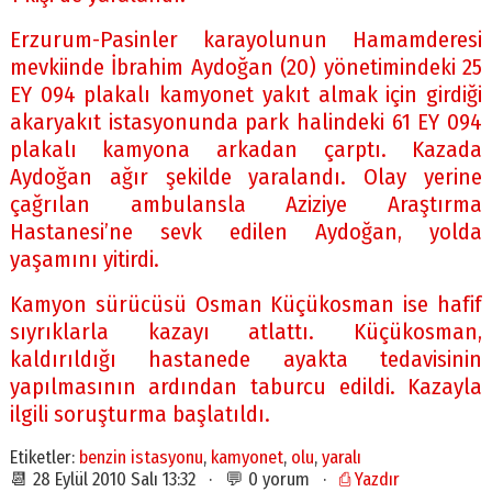
Erzurum-Pasinler karayolunun Hamamderesi
mevkiinde İbrahim Aydoğan (20) yönetimindeki 25
EY 094 plakalı kamyonet yakıt almak için girdiği
akaryakıt istasyonunda park halindeki 61 EY 094
plakalı kamyona arkadan çarptı. Kazada
Aydoğan ağır şekilde yaralandı. Olay yerine
çağrılan ambulansla Aziziye Araştırma
Hastanesi’ne sevk edilen Aydoğan, yolda
yaşamını yitirdi.
Kamyon sürücüsü Osman Küçükosman ise hafif
sıyrıklarla kazayı atlattı. Küçükosman,
kaldırıldığı hastanede ayakta tedavisinin
yapılmasının ardından taburcu edildi. Kazayla
ilgili soruşturma başlatıldı.
Etiketler:
benzin istasyonu
,
kamyonet
,
olu
,
yaralı
📆 28 Eylül 2010 Salı 13:32 · 💬 0 yorum ·
⎙ Yazdır