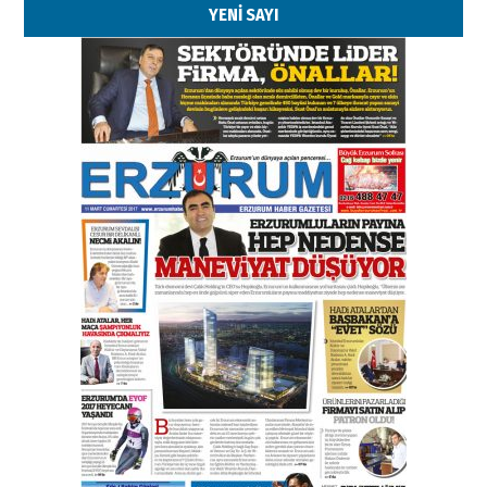
YENİ SAYI
Esat BİNDESEN
TRT’NİN BÖLGEYE AÇILAN SESİ
09 Ağustos 2026 Pazar
Kadir SABUNCUOĞLU
Erzurumspor’un köşe taşları
29 Haziran 2026 Pazartesi
Kenan GÜLERCİ
Murat Şahsuvaroğlu ERKON’da
çıtayı yukarı taşırken,