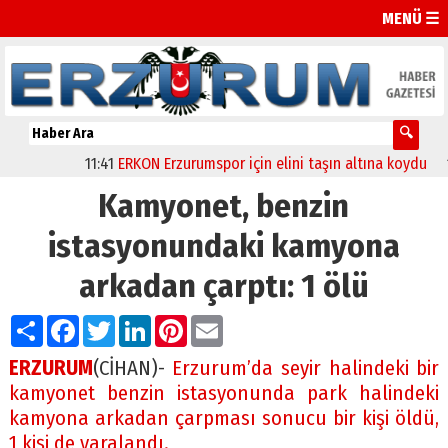
MENÜ ☰
11:41
ERKON Erzurumspor için elini taşın altına koydu
11:2
Kamyonet, benzin
istasyonundaki kamyona
arkadan çarptı: 1 ölü
Paylaş
Facebook
Twitter
LinkedIn
Pinterest
Email
ERZURUM
(CİHAN)-
Erzurum’da seyir halindeki bir
kamyonet benzin istasyonunda park halindeki
kamyona arkadan çarpması sonucu bir kişi öldü,
1 kişi de yaralandı.