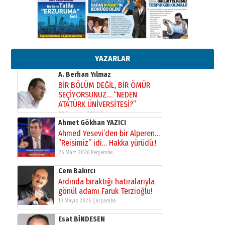
yönetimdekiler aşağı
çekmemeli!
Orhan BOZKURT
17 Şubat 2026 Salı
Bir fotoğraf, bir şehir, bir
gazeteci… Dizginler kimin
elinde?
YAZARLAR
31 Mart 2026 Salı
A. Berhan Yılmaz
BİR BÖLÜM DEĞİL, BİR ÖMÜR
SEÇİYORSUNUZ… “NEDEN
ATATÜRK ÜNİVERSİTESİ?”
28 Temmuz 2026 Salı
Ahmet Gökhan YAZICI
Ahmed Yesevi’den bir Alperen…
”Reisimiz” idi… Hakka yürüdü.!
26 Mart 2026 Perşembe
Cem Bakırcı
Ardında bıraktığı hatıralarıyla
gönül adamı Faruk Terzioğlu!
13 Mayıs 2026 Çarşamba
Esat BİNDESEN