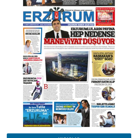
Esat BİNDESEN
Başkan Sekmen’den Erzurum’a
bir vizyon proje daha!
02 Ağustos 2026 Pazar
Kadir SABUNCUOĞLU
Erzurumspor’un köşe taşları
29 Haziran 2026 Pazartesi
Kenan GÜLERCİ
Murat Şahsuvaroğlu ERKON’da
çıtayı yukarı taşırken,
yönetimdekiler aşağı
çekmemeli!
Orhan BOZKURT
17 Şubat 2026 Salı
Bir fotoğraf, bir şehir, bir
gazeteci… Dizginler kimin
elinde?