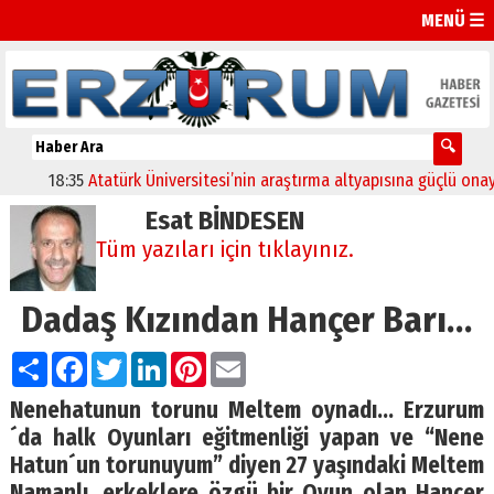
MENÜ ☰
18:35
Atatürk Üniversitesi’nin araştırma altyapısına güçlü onay
Esat BİNDESEN
Tüm yazıları için tıklayınız.
Dadaş Kızından Hançer Barı…
Paylaş
Facebook
Twitter
LinkedIn
Pinterest
Email
Nenehatunun torunu Meltem oynadı… Erzurum
´da halk Oyunları eğitmenliği yapan ve “Nene
Hatun´un torunuyum” diyen 27 yaşındaki Meltem
Namanlı, erkeklere özgü bir Oyun olan Hançer