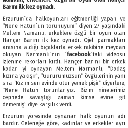
Barını ilk kez oynadı.
Erzurum´da halkoyunları eğitmenliği yapan ve
“Nene Hatun´un torunuyum” diyen 27 yaşındaki
Meltem Namanlı, erkeklere özgü bir oyun olan
Hançer Barını ilk kez oynadı. Ojeli parmakları
arasına aldığı bıçaklarla erkek rakibine meydan
okuyan Narmanlı´nın ´
facebook
´taki videosu
izlenme rekorları kırdı. Hançer barını bir erkek
kadar iyi oynayan Meltem Narmanlı, “Dadaş
kızına yakışır”, “Gururumuzsun” övgülerinin yanı
sıra “Kızım sen evinde otur yemek pişir” diyerlere,
“Nene Hatun torunlarıyız. Bizim ninelerimiz
cephede savaştığı zaman kimse evine git
dememiş” diye karşılık verdi.
Erzurum yöresinde oynanan halk oyunun adı
bardır. Geleneğe göre, kadınlar ve erkekler ayrı