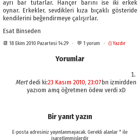
ayrı bar tutarlar. Hançer barını ise iki erkek
oynar. Erkekler, sevdikleri kıza bıçaklı gösteride
kendilerini beğendirmeye çalışırlar.
Esat Binseden
📆 18 Ekim 2010 Pazartesi 14:29 · 💬 1 yorum ·
⎙ Yazdır
Yorumlar
Mert
dedi ki:
23 Kasım 2010, 23:07
bn izmirdden
yazıom amq öğretmen ödew verdi xD
Bir yanıt yazın
E-posta adresiniz yayınlanmayacak.
Gerekli alanlar
*
ile
işaretlenmişlerdir