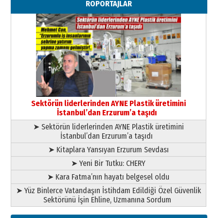
RÖPORTAJLAR
29 Haziran 2026 Pazartesi
Kenan GÜLERCİ
Murat Şahsuvaroğlu ERKON’da
çıtayı yukarı taşırken,
yönetimdekiler aşağı
çekmemeli!
Orhan BOZKURT
17 Şubat 2026 Salı
Bir fotoğraf, bir şehir, bir
gazeteci… Dizginler kimin
Sektörün liderlerinden AYNE Plastik üretimini
elinde?
İstanbul’dan Erzurum’a taşıdı
31 Mart 2026 Salı
➤ Sektörün liderlerinden AYNE Plastik üretimini
A. Berhan Yılmaz
İstanbul’dan Erzurum’a taşıdı
BİR BÖLÜM DEĞİL, BİR ÖMÜR
SEÇİYORSUNUZ… “NEDEN
➤ Kitaplara Yansıyan Erzurum Sevdası
ATATÜRK ÜNİVERSİTESİ?”
➤ Yeni Bir Tutku: CHERY
28 Temmuz 2026 Salı
Ahmet Gökhan YAZICI
➤ Kara Fatma’nın hayatı belgesel oldu
Ahmed Yesevi’den bir Alperen…
➤ Yüz Binlerce Vatandaşın İstihdam Edildiği Özel Güvenlik
”Reisimiz” idi… Hakka yürüdü.!
Sektörünü İşin Ehline, Uzmanına Sordum
26 Mart 2026 Perşembe