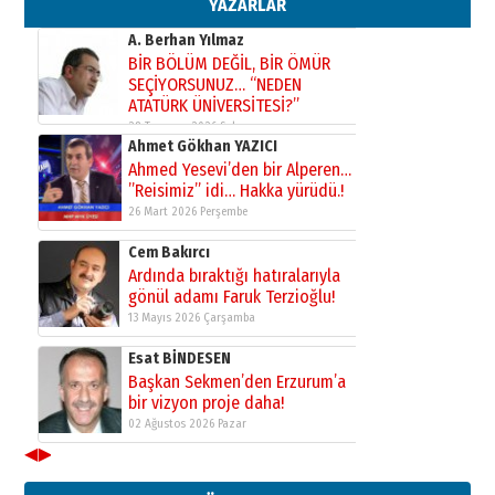
YAZARLAR
31 Mart 2026 Salı
A. Berhan Yılmaz
BİR BÖLÜM DEĞİL, BİR ÖMÜR
SEÇİYORSUNUZ… “NEDEN
ATATÜRK ÜNİVERSİTESİ?”
28 Temmuz 2026 Salı
Ahmet Gökhan YAZICI
Ahmed Yesevi’den bir Alperen…
”Reisimiz” idi… Hakka yürüdü.!
26 Mart 2026 Perşembe
Cem Bakırcı
Ardında bıraktığı hatıralarıyla
gönül adamı Faruk Terzioğlu!
13 Mayıs 2026 Çarşamba
Esat BİNDESEN
Başkan Sekmen’den Erzurum’a
bir vizyon proje daha!
02 Ağustos 2026 Pazar
◀
▶
Kadir SABUNCUOĞLU
Erzurumspor’un köşe taşları