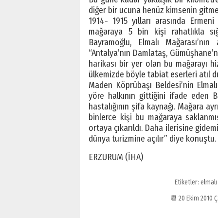
diğer bir ucuna henüz kimsenin gitme 
1914- 1915 yılları arasında Ermeni
mağaraya 5 bin kişi rahatlıkla sı
Bayramoğlu, Elmalı Mağarası’nın as
“Antalya’nın Damlataş, Gümüşhane’ni
harikası bir yer olan bu mağarayı hi
ülkemizde böyle tabiat eserleri atıl d
Maden Köprübaşı Beldesi’nin Elmalı
yöre halkının gittiğini ifade eden 
hastalığının şifa kaynağı. Mağara ay
binlerce kişi bu mağaraya saklanmı
ortaya çıkarıldı. Daha ilerisine gidem
dünya turizmine açılır” diye konuştu.
ERZURUM (İHA)
Etiketler:
elmalı
📆 20 Ekim 2010