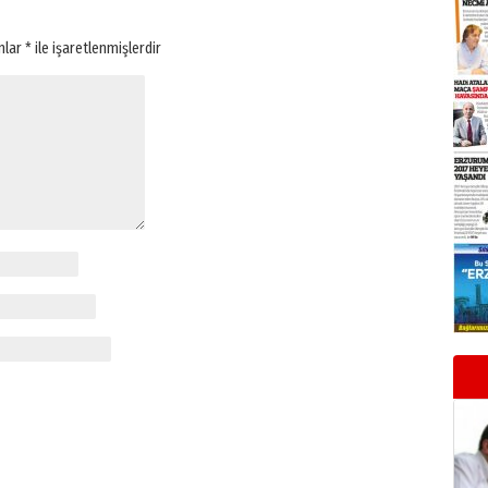
anlar
*
ile işaretlenmişlerdir