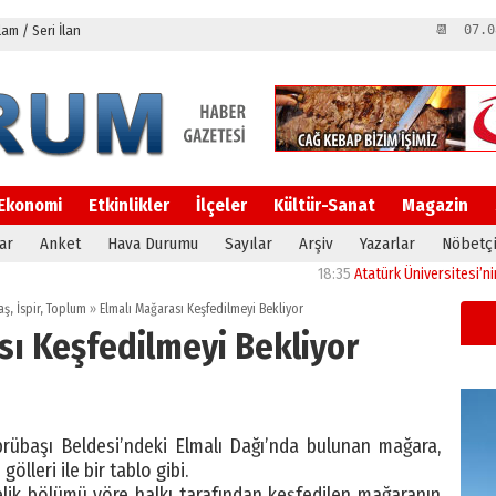
m / Seri İlan
📆 07.0
Ekonomi
Etkinlikler
İlçeler
Kültür-Sanat
Magazin
ar
Anket
Hava Durumu
Sayılar
Arşiv
Yazarlar
Nöbetçi
18:35
Atatürk Üniversitesi’nin araşt
aş
,
İspir
,
Toplum
»
Elmalı Mağarası Keşfedilmeyi Bekliyor
sı Keşfedilmeyi Bekliyor
prübaşı Beldesi’ndeki Elmalı Dağı’nda bulunan mağara,
gölleri ile bir tablo gibi.
elik bölümü yöre halkı tarafından keşfedilen mağaranın