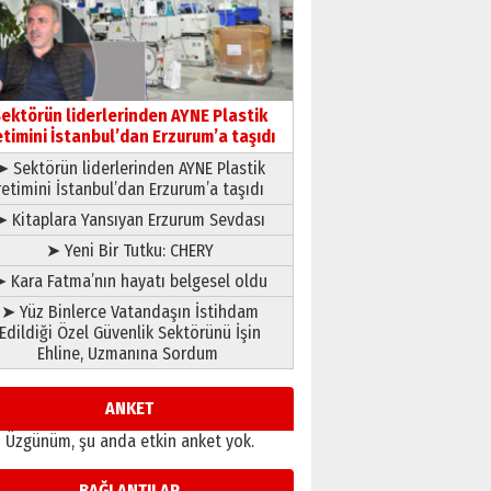
gönül adamı Faruk Terzioğlu!
13 Mayıs 2026 Çarşamba
Esat BİNDESEN
Başkan Sekmen’den Erzurum’a
bir vizyon proje daha!
ektörün liderlerinden AYNE Plastik
02 Ağustos 2026 Pazar
etimini İstanbul’dan Erzurum’a taşıdı
➤ Sektörün liderlerinden AYNE Plastik
retimini İstanbul’dan Erzurum’a taşıdı
➤ Kitaplara Yansıyan Erzurum Sevdası
➤ Yeni Bir Tutku: CHERY
 Kara Fatma’nın hayatı belgesel oldu
➤ Yüz Binlerce Vatandaşın İstihdam
Edildiği Özel Güvenlik Sektörünü İşin
Ehline, Uzmanına Sordum
ANKET
Üzgünüm, şu anda etkin anket yok.
BAĞLANTILAR