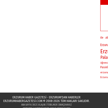
ile
al
Erzur
Er
Pal
öğrenc
Pasinl
erzuru
Erzur
ERZURUM HABER GAZETESİ - ERZURUM'DAN HABERLER
ERZURUMHABERGAZETESI.COM
© 2008-2026 TÜM HAKLARI SAKLIDIR.
ANA SAYFA
|
BIZE ULAŞIN
|
TÜBILMER
|
BAHÇEHAVUZ