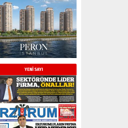
Esat BİNDESEN
Başkan Sekmen’den Erzurum’a
bir vizyon proje daha!
02 Ağustos 2026 Pazar
Kadir SABUNCUOĞLU
Erzurumspor’un köşe taşları
29 Haziran 2026 Pazartesi
YENİ SAYI
Kenan GÜLERCİ
Murat Şahsuvaroğlu ERKON’da
çıtayı yukarı taşırken,
yönetimdekiler aşağı
çekmemeli!
Orhan BOZKURT
17 Şubat 2026 Salı
Bir fotoğraf, bir şehir, bir
gazeteci… Dizginler kimin
elinde?
31 Mart 2026 Salı
A. Berhan Yılmaz