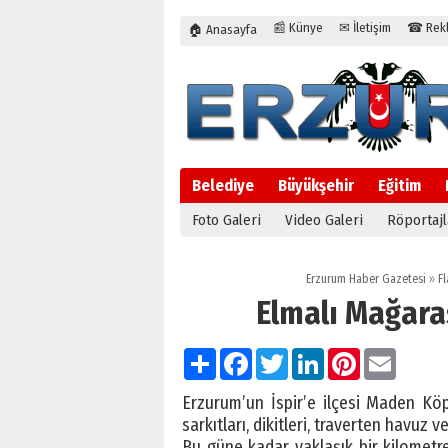
📰 Künye
✉ İletişim
☎ Rekla
🏠 Anasayfa
Belediye
Büyükşehir
Eğitim
Foto Galeri
Video Galeri
Röportajl
Erzurum Haber Gazetesi
»
Fl
Elmalı Mağara
Paylaş
Facebook
Twitter
LinkedIn
Pinterest
Email
Erzurum’un İspir’e ilçesi Maden Kö
sarkıtları, dikitleri, traverten havuz ve 
Bu güne kadar yaklaşık bir kilometr