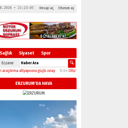
8.2026 • 21:23:05
Hesap aç
Oturum aç
Sağlık
Siyaset
Spor
 Eczane
ırma altyapısına güçlü onay
12:04
Oltu’da festival coşkusu konserle zirveye ula
ERZURUM'DA HAVA