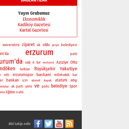
Yayın Grubumuz
Ekonomiklik
Kadıköy Gazetesi
Kartal Gazetesi
ziyaret
oldu
universitesi
belediyesi
i
ak
proje
erzurum
um’da
parti
zurum'da
vali
bir
Aziziye
Oltu
il
mehmet
andöken
Yakutiye
Büyükşehir
turkiye
baskani
erzurumspor
i
etti
milletvekili
kar
baskan
ataturk
er
icin
mhp
ahmet
kayak
ve
belediye
yeni
Spor
polis
mlular
ak parti
Eğitim
umlu
trafik
Bizi takip edin