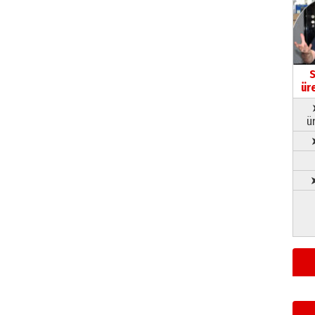
S
ür
ü
➤