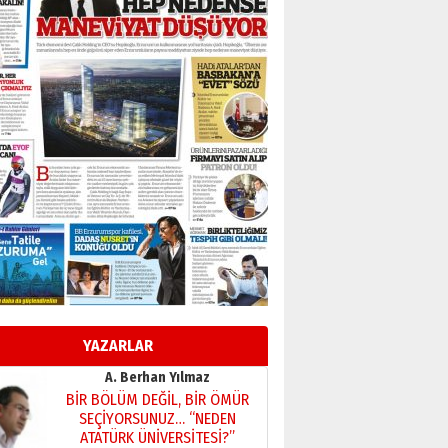
BİR BÖLÜM DEĞİL, BİR ÖMÜR
SEÇİYORSUNUZ… “NEDEN
ATATÜRK ÜNİVERSİTESİ?”
28 Temmuz 2026 Salı
Ahmet Gökhan YAZICI
Ahmed Yesevi’den bir
Alperen… ”Reisimiz” idi…
Hakka yürüdü.!
26 Mart 2026 Perşembe
Cem Bakırcı
Ardında bıraktığı hatıralarıyla
gönül adamı Faruk Terzioğlu!
13 Mayıs 2026 Çarşamba
Esat BİNDESEN
Başkan Sekmen’den Erzurum’a
bir vizyon proje daha!
YAZARLAR
02 Ağustos 2026 Pazar
Kadir SABUNCUOĞLU
Erzurumspor’un köşe taşları
29 Haziran 2026 Pazartesi