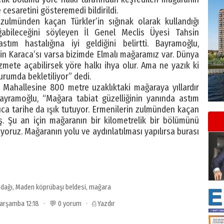
cesaretini gösteremedi bildirildi.
 zulmünden kaçan Türkler’in sığınak olarak kullandığı
ğabileceğini söyleyen İl Genel Meclis Üyesi Tahsin
tım hastalığına iyi geldiğini belirtti. Bayramoğlu,
n Karaca’sı varsa bizimde Elmalı mağaramız var. Dünya
zmete açabilirsek yöre halkı ihya olur. Ama ne yazık ki
urumda bekletiliyor” dedi.
 Mahallesine 800 metre uzaklıktaki mağaraya yıllardır
Bayramoğlu, “Mağara tabiat güzelliğinin yanında astım
rıca tarihe da ışık tutuyor. Ermenilerin zulmünden kaçan
ş. Şu an için mağaranın bir kilometrelik bir bölümünü
iyoruz. Mağaranın yolu ve aydınlatılması yapılırsa burası
 dağı
,
Maden köprübaşı beldesi
,
mağara
 Çarşamba 12:18 · 💬 0 yorum ·
⎙ Yazdır