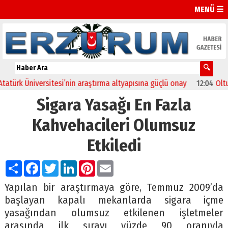
MENÜ ☰
rk Üniversitesi’nin araştırma altyapısına güçlü onay
12:04
Oltu’da 
Sigara Yasağı En Fazla
Kahvehacileri Olumsuz
Etkiledi
Paylaş
Facebook
Twitter
LinkedIn
Pinterest
Email
Yapılan bir araştırmaya göre, Temmuz 2009’da
başlayan kapalı mekanlarda sigara içme
yasağından olumsuz etkilenen işletmeler
arasında ilk sırayı yüzde 90 oranıyla