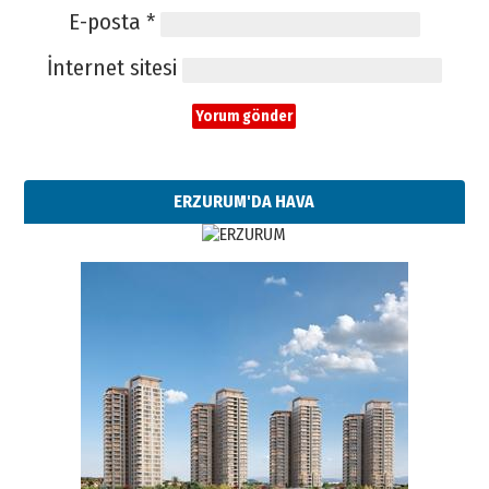
E-posta
*
İnternet sitesi
ERZURUM'DA HAVA
Esat BİNDESEN
Başkan Sekmen’den Erzurum’a
bir vizyon proje daha!