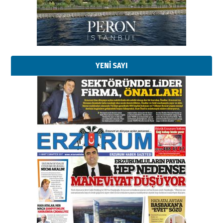
02 Ağustos 2026 Pazar
Kadir SABUNCUOĞLU
Erzurumspor’un köşe taşları
29 Haziran 2026 Pazartesi
YENİ SAYI
Kenan GÜLERCİ
Murat Şahsuvaroğlu ERKON’da
çıtayı yukarı taşırken,
yönetimdekiler aşağı
çekmemeli!
Orhan BOZKURT
17 Şubat 2026 Salı
Bir fotoğraf, bir şehir, bir
gazeteci… Dizginler kimin
elinde?
31 Mart 2026 Salı
A. Berhan Yılmaz
BİR BÖLÜM DEĞİL, BİR ÖMÜR
SEÇİYORSUNUZ… “NEDEN
ATATÜRK ÜNİVERSİTESİ?”
28 Temmuz 2026 Salı
Ahmet Gökhan YAZICI
Ahmed Yesevi’den bir Alperen…