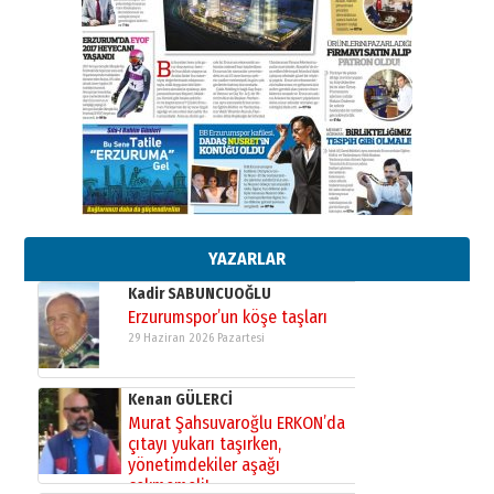
”Reisimiz” idi… Hakka yürüdü.!
26 Mart 2026 Perşembe
Cem Bakırcı
Ardında bıraktığı hatıralarıyla
gönül adamı Faruk Terzioğlu!
13 Mayıs 2026 Çarşamba
Esat BİNDESEN
Başkan Sekmen’den Erzurum’a
bir vizyon proje daha!
02 Ağustos 2026 Pazar
YAZARLAR
Kadir SABUNCUOĞLU
Erzurumspor’un köşe taşları
29 Haziran 2026 Pazartesi
Kenan GÜLERCİ
Murat Şahsuvaroğlu ERKON’da
çıtayı yukarı taşırken,
yönetimdekiler aşağı
çekmemeli!