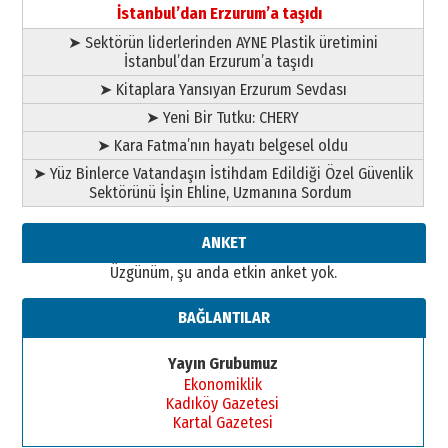
02 Ağustos 2026 Pazar
İstanbul’dan Erzurum’a taşıdı
➤ Sektörün liderlerinden AYNE Plastik üretimini
İstanbul’dan Erzurum’a taşıdı
➤ Kitaplara Yansıyan Erzurum Sevdası
➤ Yeni Bir Tutku: CHERY
➤ Kara Fatma’nın hayatı belgesel oldu
➤ Yüz Binlerce Vatandaşın İstihdam Edildiği Özel Güvenlik
Sektörünü İşin Ehline, Uzmanına Sordum
ANKET
Üzgünüm, şu anda etkin anket yok.
BAĞLANTILAR
Yayın Grubumuz
Ekonomiklik
Kadıköy Gazetesi
Kartal Gazetesi