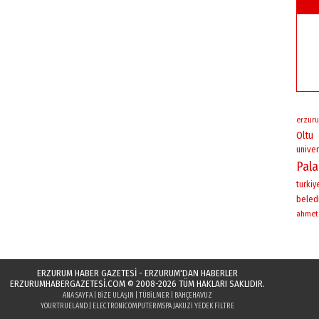
erzuru
Oltu
univer
Pal
turkiy
beled
ahmet
ERZURUM HABER GAZETESİ - ERZURUM'DAN HABERLER
ERZURUMHABERGAZETESI.COM
© 2008-2026 TÜM HAKLARI SAKLIDIR.
ANA SAYFA
|
BIZE ULAŞIN
|
TÜBILMER
|
BAHÇEHAVUZ
YOURTRUELAND
|
ELECTRONICOMPUTER
MSPA JAKUZI YEDEK FILTRE