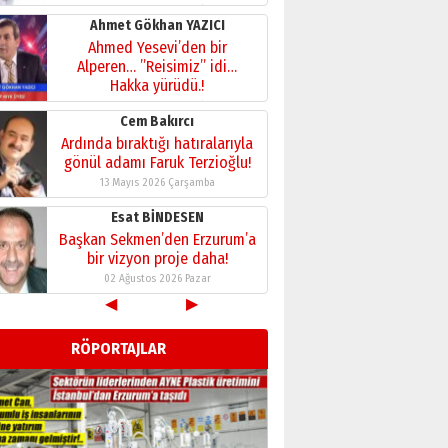
28 Temmuz 2026 Salı
Ahmet Gökhan YAZICI
Ahmed Yesevi’den bir
Alperen… ”Reisimiz” idi…
Hakka yürüdü.!
26 Mart 2026 Perşembe
Cem Bakırcı
Ardında bıraktığı hatıralarıyla
gönül adamı Faruk Terzioğlu!
13 Mayıs 2026 Çarşamba
Esat BİNDESEN
Başkan Sekmen’den Erzurum’a
bir vizyon proje daha!
02 Ağustos 2026 Pazar
◀
▶
Kadir SABUNCUOĞLU
Erzurumspor’un köşe taşları
RÖPORTAJLAR
29 Haziran 2026 Pazartesi
Kenan GÜLERCİ
Murat Şahsuvaroğlu ERKON’da