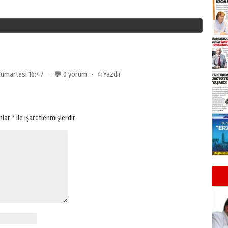
 Cumartesi 16:47 · 💬 0 yorum ·
⎙ Yazdır
anlar
*
ile işaretlenmişlerdir