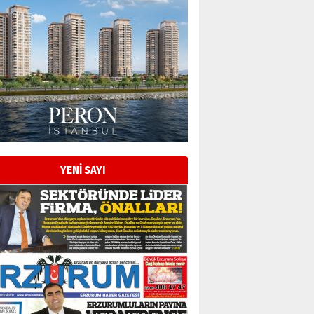
YENİ SAYI
Esat BİNDESEN