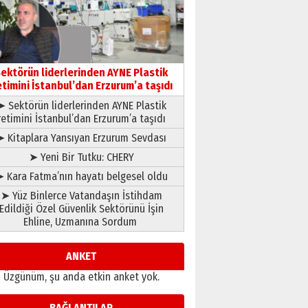
çıtayı yukarı taşırken,
yönetimdekiler aşağı
çekmemeli!
Orhan BOZKURT
17 Şubat 2026 Salı
Bir fotoğraf, bir şehir, bir
gazeteci… Dizginler kimin
ektörün liderlerinden AYNE Plastik
elinde?
etimini İstanbul’dan Erzurum’a taşıdı
31 Mart 2026 Salı
➤ Sektörün liderlerinden AYNE Plastik
A. Berhan Yılmaz
retimini İstanbul’dan Erzurum’a taşıdı
BİR BÖLÜM DEĞİL, BİR ÖMÜR
SEÇİYORSUNUZ… “NEDEN
➤ Kitaplara Yansıyan Erzurum Sevdası
ATATÜRK ÜNİVERSİTESİ?”
➤ Yeni Bir Tutku: CHERY
28 Temmuz 2026 Salı
Ahmet Gökhan YAZICI
 Kara Fatma’nın hayatı belgesel oldu
Ahmed Yesevi’den bir
➤ Yüz Binlerce Vatandaşın İstihdam
Alperen… ”Reisimiz” idi…
Edildiği Özel Güvenlik Sektörünü İşin
Hakka yürüdü.!
Ehline, Uzmanına Sordum
26 Mart 2026 Perşembe
Cem Bakırcı
Ardında bıraktığı hatıralarıyla
ANKET
gönül adamı Faruk Terzioğlu!
Üzgünüm, şu anda etkin anket yok.
13 Mayıs 2026 Çarşamba
Esat BİNDESEN
BAĞLANTILAR