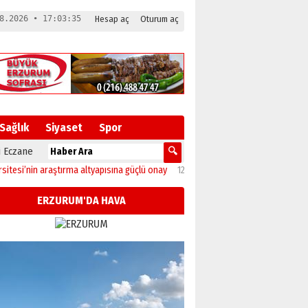
8.2026 • 17:03:36
Hesap aç
Oturum aç
Sağlık
Siyaset
Spor
 Eczane
nin araştırma altyapısına güçlü onay
12:04
Oltu’da festival coşkusu konserle zi
ERZURUM'DA HAVA