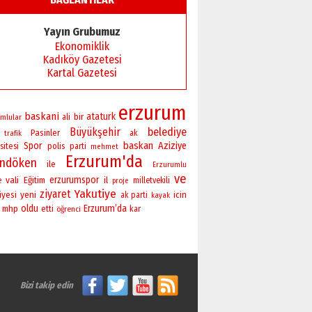
Başkan Sekmen’den Erzurum’a
bir vizyon proje daha!
Yayın Grubumuz
02 Ağustos 2026 Pazar
Ekonomiklik
Kadıköy Gazetesi
Kartal Gazetesi
erzurum
baskani
bir
ataturk
mlular
ali
Büyükşehir
belediye
Pasinler
ak
trafik
baskan
Spor
Aziziye
sitesi
polis
parti
mehmet
Erzurum'da
andöken
ile
Erzurumlu
ve
vali
erzurumspor
Eğitim
il
e
milletvekili
proje
Yakutiye
ziyaret
yeni
iyesi
icin
ak parti
kayak
oldu
Erzurum’da
mhp
etti
öğrenci
kar
Bizi takip edin