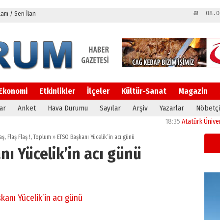
m / Seri İlan
📆 08.0
Ekonomi
Etkinlikler
İlçeler
Kültür-Sanat
Magazin
ar
Anket
Hava Durumu
Sayılar
Arşiv
Yazarlar
Nöbetçi
18:35
Atatürk Üniversitesi’
aş
,
Flaş Flaş !
,
Toplum
»
ETSO Başkanı Yücelik’in acı günü
ı Yücelik’in acı günü
kanı Yücelik’in acı günü