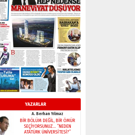
Başkan Sekmen’den Erzurum’a
bir vizyon proje daha!
02 Ağustos 2026 Pazar
Kadir SABUNCUOĞLU
Erzurumspor’un köşe taşları
29 Haziran 2026 Pazartesi
Kenan GÜLERCİ
Murat Şahsuvaroğlu ERKON’da
çıtayı yukarı taşırken,
yönetimdekiler aşağı
çekmemeli!
Orhan BOZKURT
17 Şubat 2026 Salı
Bir fotoğraf, bir şehir, bir
gazeteci… Dizginler kimin
elinde?
YAZARLAR
31 Mart 2026 Salı
A. Berhan Yılmaz
BİR BÖLÜM DEĞİL, BİR ÖMÜR
SEÇİYORSUNUZ… “NEDEN
ATATÜRK ÜNİVERSİTESİ?”