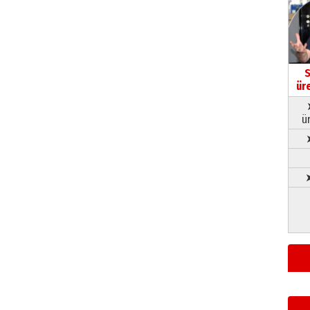
S
ür
ü
➤