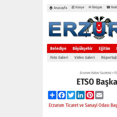
📰 Künye
✉ İletişim
☎ Rekla
🏠 Anasayfa
Belediye
Büyükşehir
Eğitim
Foto Galeri
Video Galeri
Röportajl
Erzurum Haber Gazetesi
»
Fl
ETSO Başkan
Paylaş
Facebook
Twitter
LinkedIn
Pinterest
Email
Erzurum Ticaret ve Sanayi Odası Baş