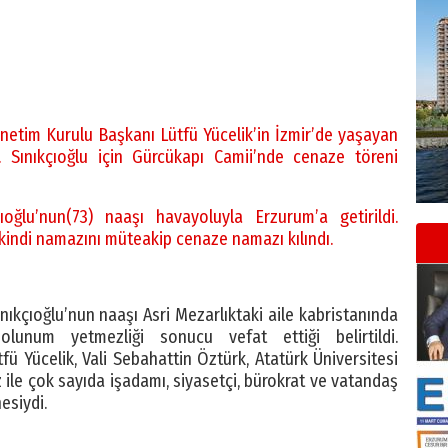
netim Kurulu Başkanı Lütfü Yücelik’in İzmir’de yaşayan
i. Sınıkçıoğlu için Gürcükapı Camii’nde cenaze töreni
oğlu’nun(73) naaşı havayoluyla Erzurum’a getirildi.
ikindi namazını müteakip cenaze namazı kılındı.
ıkçıoğlu’nun naaşı Asri Mezarlıktaki aile kabristanında
solunum yetmezliği sonucu vefat ettiği belirtildi.
ü Yücelik, Vali Sebahattin Öztürk, Atatürk Üniversitesi
 ile çok sayıda işadamı, siyasetçi, bürokrat ve vatandaş
nesiydi.