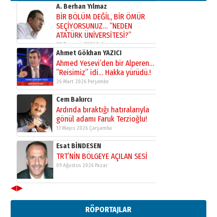
A. Berhan Yılmaz
BİR BÖLÜM DEĞİL, BİR ÖMÜR
SEÇİYORSUNUZ… “NEDEN
ATATÜRK ÜNİVERSİTESİ?”
28 Temmuz 2026 Salı
Ahmet Gökhan YAZICI
Ahmed Yesevi’den bir Alperen…
”Reisimiz” idi… Hakka yürüdü.!
26 Mart 2026 Perşembe
Cem Bakırcı
Ardında bıraktığı hatıralarıyla
gönül adamı Faruk Terzioğlu!
13 Mayıs 2026 Çarşamba
Esat BİNDESEN
TRT’NİN BÖLGEYE AÇILAN SESİ
09 Ağustos 2026 Pazar
◀
▶
Kadir SABUNCUOĞLU
Erzurumspor’un köşe taşları
RÖPORTAJLAR
29 Haziran 2026 Pazartesi