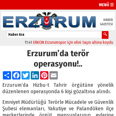
MENÜ ☰
11:41
ERKON Erzurumspor için elini taşın altına koydu
11
Erzurum’da terör
operasyonu!..
Paylaş
Facebook
Twitter
LinkedIn
Pinterest
Email
Erzurum’da Hizbu-t Tahrir örgütüne yönelik
düzenlenen operasyonda 6 kişi gözaltına alındı.
Emniyet Müdürlüğü Terörle Mücadele ve Güvenlik
Şubesi elemanları, Yakutiye ve Palandöken ilçe
merkezlerinde örgüt mensuplarının evlerine