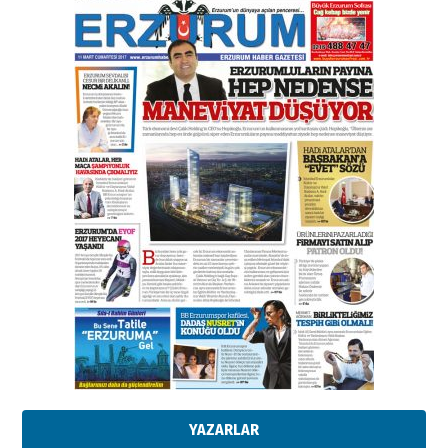
Esat BİNDESEN
TRT’NİN BÖLGEYE AÇILAN SESİ
09 Ağustos 2026 Pazar
Kadir SABUNCUOĞLU
Erzurumspor’un köşe taşları
29 Haziran 2026 Pazartesi
Kenan GÜLERCİ
Murat Şahsuvaroğlu ERKON’da
çıtayı yukarı taşırken,
yönetimdekiler aşağı
çekmemeli!
Orhan BOZKURT
17 Şubat 2026 Salı
Bir fotoğraf, bir şehir, bir
gazeteci… Dizginler kimin
elinde?
YAZARLAR
31 Mart 2026 Salı