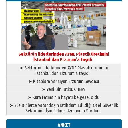
Kenan GÜLERCİ
Murat Şahsuvaroğlu ERKON’da
çıtayı yukarı taşırken,
yönetimdekiler aşağı
çekmemeli!
Orhan BOZKURT
17 Şubat 2026 Salı
Bir fotoğraf, bir şehir, bir
gazeteci… Dizginler kimin
Sektörün liderlerinden AYNE Plastik üretimini
elinde?
İstanbul’dan Erzurum’a taşıdı
31 Mart 2026 Salı
➤ Sektörün liderlerinden AYNE Plastik üretimini
A. Berhan Yılmaz
İstanbul’dan Erzurum’a taşıdı
BİR BÖLÜM DEĞİL, BİR ÖMÜR
SEÇİYORSUNUZ… “NEDEN
➤ Kitaplara Yansıyan Erzurum Sevdası
ATATÜRK ÜNİVERSİTESİ?”
➤ Yeni Bir Tutku: CHERY
28 Temmuz 2026 Salı
Ahmet Gökhan YAZICI
➤ Kara Fatma’nın hayatı belgesel oldu
Ahmed Yesevi’den bir Alperen…
➤ Yüz Binlerce Vatandaşın İstihdam Edildiği Özel Güvenlik
”Reisimiz” idi… Hakka yürüdü.!
Sektörünü İşin Ehline, Uzmanına Sordum
26 Mart 2026 Perşembe
Cem Bakırcı
ANKET