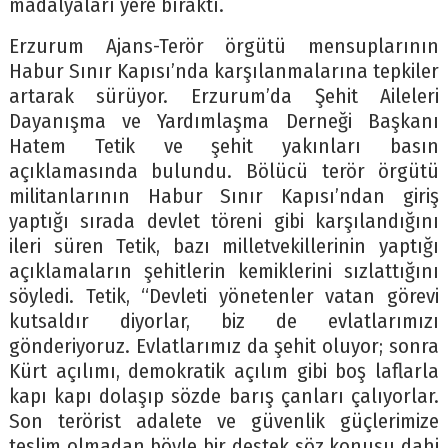
madalyaları yere bıraktı.
Erzurum Ajans-Terör örgütü mensuplarının
Habur Sınır Kapısı’nda karşılanmalarına tepkiler
artarak sürüyor. Erzurum’da Şehit Aileleri
Dayanışma ve Yardımlaşma Derneği Başkanı
Hatem Tetik ve şehit yakınları basın
açıklamasında bulundu. Bölücü terör örgütü
militanlarının Habur Sınır Kapısı’ndan giriş
yaptığı sırada devlet töreni gibi karşılandığını
ileri süren Tetik, bazı milletvekillerinin yaptığı
açıklamaların şehitlerin kemiklerini sızlattığını
söyledi. Tetik, “Devleti yönetenler vatan görevi
kutsaldır diyorlar, biz de evlatlarımızı
gönderiyoruz. Evlatlarımız da şehit oluyor; sonra
Kürt açılımı, demokratik açılım gibi boş laflarla
kapı kapı dolaşıp sözde barış çanları çalıyorlar.
Son terörist adalete ve güvenlik güçlerimize
teslim olmadan böyle bir destek söz konusu dahi