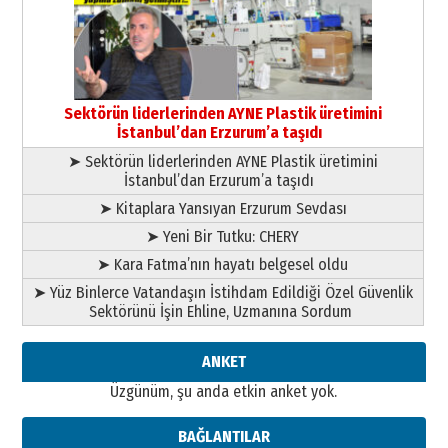
gönül adamı Faruk Terzioğlu!
13 Mayıs 2026 Çarşamba
Esat BİNDESEN
Başkan Sekmen’den Erzurum’a
bir vizyon proje daha!
Sektörün liderlerinden AYNE Plastik üretimini
02 Ağustos 2026 Pazar
İstanbul’dan Erzurum’a taşıdı
➤ Sektörün liderlerinden AYNE Plastik üretimini
İstanbul’dan Erzurum’a taşıdı
➤ Kitaplara Yansıyan Erzurum Sevdası
➤ Yeni Bir Tutku: CHERY
➤ Kara Fatma’nın hayatı belgesel oldu
➤ Yüz Binlerce Vatandaşın İstihdam Edildiği Özel Güvenlik
Sektörünü İşin Ehline, Uzmanına Sordum
ANKET
Üzgünüm, şu anda etkin anket yok.
BAĞLANTILAR