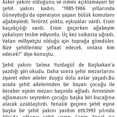
Asker yakını olduğunu ve ismini açıklamayan bir
şehit yakını kadın, “1985-1986 yıllarında
Güneydoğu’da operasyon yapan bölük komutanı
ağabeyimdi. Terörist yoktu, eşkıyalar vardı. Eroin
kaçakçılığı vardı. Eroin geçerken ağabeyim
yakalıyor teslim ediyordu. Üç kez suikasta uğradı.
Vatan milliyetçisi olduğu için toprağa gömdüler.
Bize şehitlerimiz şefaat edecek, onlara kim
edecek?” diye konuştu.
Şehit yakını Selma Yurdagül de Başbakan’a
yazdığı şiiri okudu. Daha sonra şehir mezarlarını
ziyaret eden aileler duygu dolu anlar yaşadı.Bu
arada şehit ailelerinden bir bayan çocuğu ile
beraber eşinin mezarı başında ağladı. Annesinin
ağlamasını seyreden çocuğu başka biri kucağına
alarak uzaklaştırdı. Fenalık geçiren şehit eşine
başka bir şehit yakını yardım etti.1993 yılında