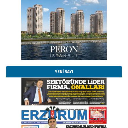
Esat BİNDESEN
Başkan Sekmen’den Erzurum’a
bir vizyon proje daha!
02 Ağustos 2026 Pazar
Kadir SABUNCUOĞLU
Erzurumspor’un köşe taşları
29 Haziran 2026 Pazartesi
YENİ SAYI
Kenan GÜLERCİ
Murat Şahsuvaroğlu ERKON’da
çıtayı yukarı taşırken,
yönetimdekiler aşağı
çekmemeli!
Orhan BOZKURT
17 Şubat 2026 Salı
Bir fotoğraf, bir şehir, bir
gazeteci… Dizginler kimin
elinde?
31 Mart 2026 Salı