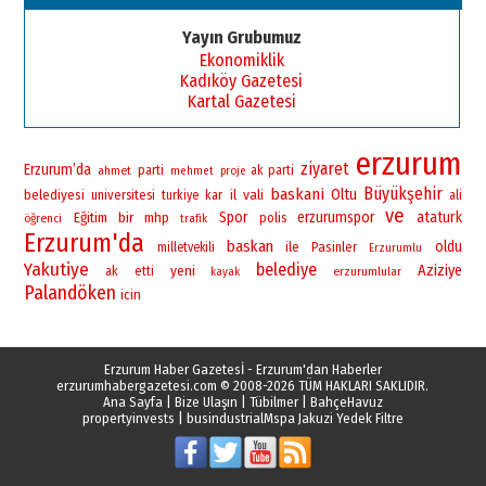
Yayın Grubumuz
Ekonomiklik
Kadıköy Gazetesi
Kartal Gazetesi
erzurum
ziyaret
Erzurum’da
ahmet
parti
ak parti
mehmet
proje
Büyükşehir
baskani
vali
Oltu
belediyesi
universitesi
il
turkiye
kar
ali
ve
bir
Spor
erzurumspor
ataturk
Eğitim
mhp
polis
öğrenci
trafik
Erzurum'da
baskan
oldu
ile
Pasinler
milletvekili
Erzurumlu
Yakutiye
belediye
yeni
Aziziye
ak
etti
erzurumlular
kayak
Palandöken
icin
Erzurum Haber Gazetesİ - Erzurum'dan Haberler
erzurumhabergazetesi.com
© 2008-2026 TÜM HAKLARI SAKLIDIR.
Ana Sayfa
|
Bize Ulaşın
|
Tübilmer
|
BahçeHavuz
propertyinvests
|
busindustrial
Mspa Jakuzi Yedek Filtre