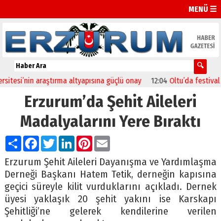
MENÜ ☰
si’nin araştırma altyapısına güçlü onay
12:04
Oltu’da festival coşk
Erzurum’da Şehit Aileleri
Madalyalarını Yere Bıraktı
Paylaş
Facebook
Twitter
LinkedIn
Pinterest
Email
Erzurum Şehit Aileleri Dayanışma ve Yardımlaşma
Derneği Başkanı Hatem Tetik, derneğin kapısına
geçici süreyle kilit vurduklarını açıkladı. Dernek
üyesi yaklaşık 20 şehit yakını ise Karskapı
Şehitliği’ne gelerek kendilerine verilen