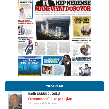
A. Berhan Yılmaz
BİR BÖLÜM DEĞİL, BİR ÖMÜR
SEÇİYORSUNUZ… “NEDEN
ATATÜRK ÜNİVERSİTESİ?”
28 Temmuz 2026 Salı
Ahmet Gökhan YAZICI
Ahmed Yesevi’den bir Alperen…
”Reisimiz” idi… Hakka yürüdü.!
26 Mart 2026 Perşembe
Cem Bakırcı
Ardında bıraktığı hatıralarıyla
gönül adamı Faruk Terzioğlu!
13 Mayıs 2026 Çarşamba
Esat BİNDESEN
Başkan Sekmen’den Erzurum’a
bir vizyon proje daha!
02 Ağustos 2026 Pazar
YAZARLAR
Kadir SABUNCUOĞLU
Erzurumspor’un köşe taşları
29 Haziran 2026 Pazartesi