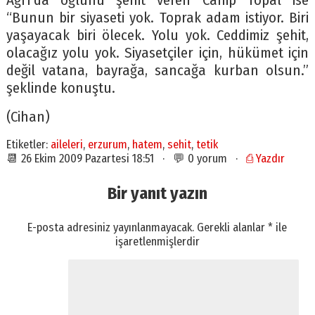
Ağrı’da oğlunu şehit veren Canip Topal ise
“Bunun bir siyaseti yok. Toprak adam istiyor. Biri
yaşayacak biri ölecek. Yolu yok. Ceddimiz şehit,
olacağız yolu yok. Siyasetçiler için, hükümet için
değil vatana, bayrağa, sancağa kurban olsun.”
şeklinde konuştu.
(Cihan)
Etiketler:
aileleri
,
erzurum
,
hatem
,
sehit
,
tetik
📆 26 Ekim 2009 Pazartesi 18:51 · 💬 0 yorum ·
⎙ Yazdır
Bir yanıt yazın
E-posta adresiniz yayınlanmayacak.
Gerekli alanlar
*
ile
işaretlenmişlerdir