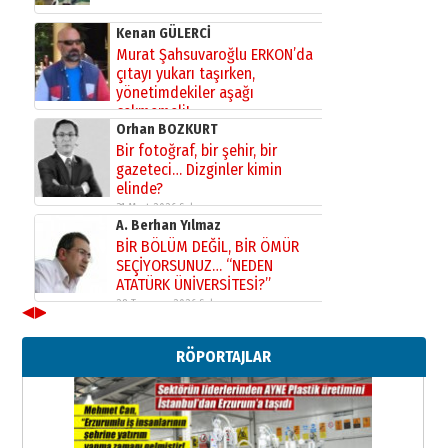
Kenan GÜLERCİ
Murat Şahsuvaroğlu ERKON’da
çıtayı yukarı taşırken,
yönetimdekiler aşağı
çekmemeli!
Orhan BOZKURT
17 Şubat 2026 Salı
Bir fotoğraf, bir şehir, bir
gazeteci… Dizginler kimin
elinde?
31 Mart 2026 Salı
A. Berhan Yılmaz
BİR BÖLÜM DEĞİL, BİR ÖMÜR
SEÇİYORSUNUZ… “NEDEN
ATATÜRK ÜNİVERSİTESİ?”
28 Temmuz 2026 Salı
◀
▶
Ahmet Gökhan YAZICI
Ahmed Yesevi’den bir Alperen…
RÖPORTAJLAR
”Reisimiz” idi… Hakka yürüdü.!
26 Mart 2026 Perşembe
Cem Bakırcı
Ardında bıraktığı hatıralarıyla