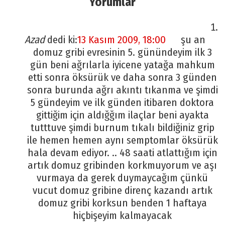
Yorumlar
Azad
dedi ki:
13 Kasım 2009, 18:00
şu an
domuz gribi evresinin 5. günündeyim ilk 3
gün beni ağrılarla iyicene yatağa mahkum
etti sonra öksürük ve daha sonra 3 günden
sonra burunda ağrı akıntı tıkanma ve şimdi
5 gündeyim ve ilk günden itibaren doktora
gittiğim için aldığğım ilaçlar beni ayakta
tutttuve şimdi burnum tıkalı bildiğiniz grip
ile hemen hemen aynı semptomlar öksürük
hala devam ediyor. .. 48 saati atlattığım için
artık domuz gribinden korkmuyorum ve aşı
vurmaya da gerek duymaycağım çünkü
vucut domuz gribine direnç kazandı artık
domuz gribi korksun benden 1 haftaya
hiçbişeyim kalmayacak