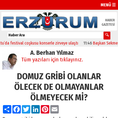
MENÜ ☰
estival coşkusu konserle zirveye ulaştı
11:46
Başkan Sekmen’den A
A. Berhan Yılmaz
Tüm yazıları için tıklayınız.
DOMUZ GRİBİ OLANLAR
ÖLECEK DE OLMAYANLAR
ÖLMEYECEK Mİ?
Paylaş
Facebook
Twitter
LinkedIn
Pinterest
Email