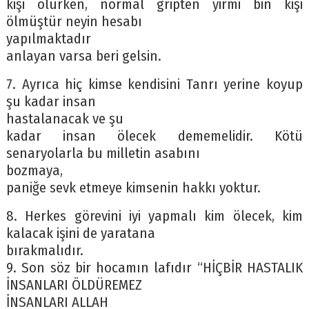
kişi ölürken, normal gripten yirmi bin kişi
ölmüştür neyin hesabı
yapılmaktadır
anlayan varsa beri gelsin.
7. Ayrıca hiç kimse kendisini Tanrı yerine koyup
şu kadar insan
hastalanacak ve şu
kadar insan ölecek dememelidir. Kötü
senaryolarla bu milletin asabını
bozmaya,
paniğe sevk etmeye kimsenin hakkı yoktur.
8. Herkes görevini iyi yapmalı kim ölecek, kim
kalacak işini de yaratana
bırakmalıdır.
9. Son söz bir hocamın lafıdır “HİÇBİR HASTALIK
İNSANLARI ÖLDÜREMEZ
İNSANLARI ALLAH