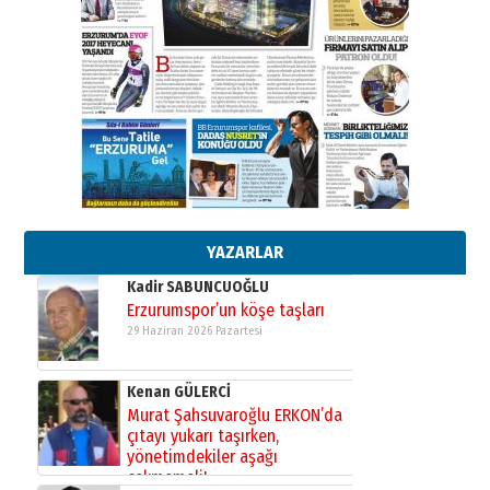
”Reisimiz” idi… Hakka yürüdü.!
26 Mart 2026 Perşembe
Cem Bakırcı
Ardında bıraktığı hatıralarıyla
gönül adamı Faruk Terzioğlu!
13 Mayıs 2026 Çarşamba
Esat BİNDESEN
Başkan Sekmen’den Erzurum’a
bir vizyon proje daha!
02 Ağustos 2026 Pazar
YAZARLAR
Kadir SABUNCUOĞLU
Erzurumspor’un köşe taşları
29 Haziran 2026 Pazartesi
Kenan GÜLERCİ
Murat Şahsuvaroğlu ERKON’da
çıtayı yukarı taşırken,
yönetimdekiler aşağı
çekmemeli!