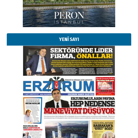
02 Ağustos 2026 Pazar
Kadir SABUNCUOĞLU
Erzurumspor’un köşe taşları
29 Haziran 2026 Pazartesi
YENİ SAYI
Kenan GÜLERCİ
Murat Şahsuvaroğlu ERKON’da
çıtayı yukarı taşırken,
yönetimdekiler aşağı
çekmemeli!
Orhan BOZKURT
17 Şubat 2026 Salı
Bir fotoğraf, bir şehir, bir
gazeteci… Dizginler kimin
elinde?
31 Mart 2026 Salı
A. Berhan Yılmaz
BİR BÖLÜM DEĞİL, BİR ÖMÜR
SEÇİYORSUNUZ… “NEDEN
ATATÜRK ÜNİVERSİTESİ?”
28 Temmuz 2026 Salı
Ahmet Gökhan YAZICI
Ahmed Yesevi’den bir Alperen…