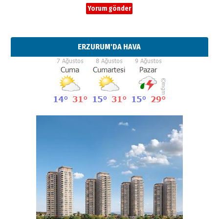
ERZURUM'DA HAVA
Esat BİNDESEN
Başkan Sekmen’den Erzurum’a
bir vizyon proje daha!