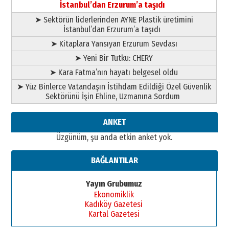
02 Ağustos 2026 Pazar
İstanbul’dan Erzurum’a taşıdı
➤ Sektörün liderlerinden AYNE Plastik üretimini
İstanbul’dan Erzurum’a taşıdı
➤ Kitaplara Yansıyan Erzurum Sevdası
➤ Yeni Bir Tutku: CHERY
➤ Kara Fatma’nın hayatı belgesel oldu
➤ Yüz Binlerce Vatandaşın İstihdam Edildiği Özel Güvenlik
Sektörünü İşin Ehline, Uzmanına Sordum
ANKET
Üzgünüm, şu anda etkin anket yok.
BAĞLANTILAR
Yayın Grubumuz
Ekonomiklik
Kadıköy Gazetesi
Kartal Gazetesi