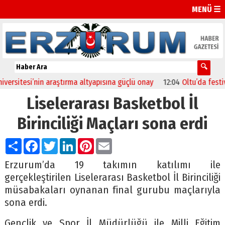
MENÜ ☰
rsitesi’nin araştırma altyapısına güçlü onay
12:04
Oltu’da festival 
Liselerarası Basketbol İl
Birinciliği Maçları sona erdi
Paylaş
Facebook
Twitter
LinkedIn
Pinterest
Email
Erzurum’da 19 takımın katılımı ile
gerçekleştirilen Liselerarası Basketbol İl Birinciliği
müsabakaları oynanan final gurubu maçlarıyla
sona erdi.
Gençlik ve Spor İl Müdürlüğü ile Milli Eğitim