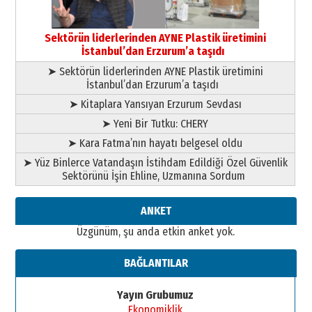
Esat BİNDESEN
Başkan Sekmen’den Erzurum’a
bir vizyon proje daha!
Sektörün liderlerinden AYNE Plastik üretimini
02 Ağustos 2026 Pazar
İstanbul’dan Erzurum’a taşıdı
➤ Sektörün liderlerinden AYNE Plastik üretimini
İstanbul’dan Erzurum’a taşıdı
➤ Kitaplara Yansıyan Erzurum Sevdası
➤ Yeni Bir Tutku: CHERY
➤ Kara Fatma’nın hayatı belgesel oldu
➤ Yüz Binlerce Vatandaşın İstihdam Edildiği Özel Güvenlik
Sektörünü İşin Ehline, Uzmanına Sordum
ANKET
Üzgünüm, şu anda etkin anket yok.
BAĞLANTILAR
Yayın Grubumuz
Ekonomiklik