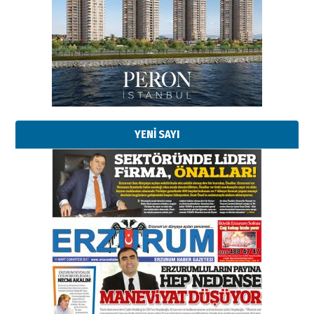
Esat BİNDESEN
Başkan Sekmen’den Erzurum’a
bir vizyon proje daha!
02 Ağustos 2026 Pazar
Kadir SABUNCUOĞLU
Erzurumspor’un köşe taşları
29 Haziran 2026 Pazartesi
YENİ SAYI
Kenan GÜLERCİ
Murat Şahsuvaroğlu ERKON’da
çıtayı yukarı taşırken,
yönetimdekiler aşağı
çekmemeli!
Orhan BOZKURT
17 Şubat 2026 Salı
Bir fotoğraf, bir şehir, bir
gazeteci… Dizginler kimin
elinde?
31 Mart 2026 Salı
A. Berhan Yılmaz
BİR BÖLÜM DEĞİL, BİR ÖMÜR
SEÇİYORSUNUZ… “NEDEN