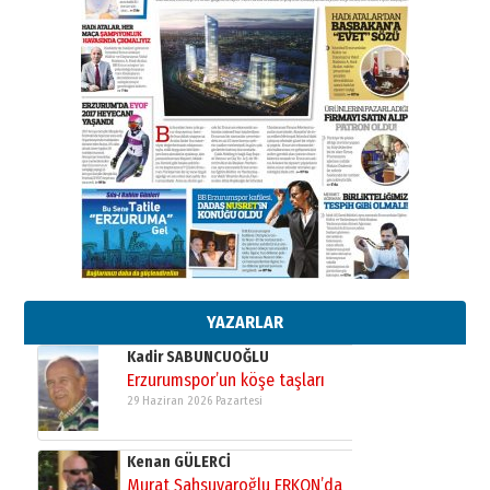
ATATÜRK ÜNİVERSİTESİ?”
28 Temmuz 2026 Salı
Ahmet Gökhan YAZICI
Ahmed Yesevi’den bir Alperen…
”Reisimiz” idi… Hakka yürüdü.!
26 Mart 2026 Perşembe
Cem Bakırcı
Ardında bıraktığı hatıralarıyla
gönül adamı Faruk Terzioğlu!
13 Mayıs 2026 Çarşamba
Esat BİNDESEN
Başkan Sekmen’den Erzurum’a
bir vizyon proje daha!
02 Ağustos 2026 Pazar
YAZARLAR
Kadir SABUNCUOĞLU
Erzurumspor’un köşe taşları
29 Haziran 2026 Pazartesi
Kenan GÜLERCİ
Murat Şahsuvaroğlu ERKON’da