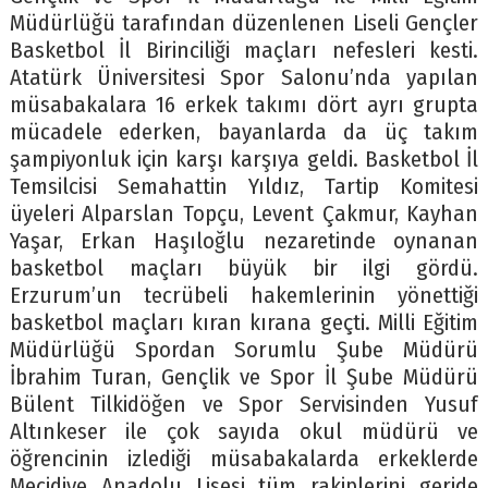
Müdürlüğü tarafından düzenlenen Liseli Gençler
Basketbol İl Birinciliği maçları nefesleri kesti.
Atatürk Üniversitesi Spor Salonu’nda yapılan
müsabakalara 16 erkek takımı dört ayrı grupta
mücadele ederken, bayanlarda da üç takım
şampiyonluk için karşı karşıya geldi. Basketbol İl
Temsilcisi Semahattin Yıldız, Tartip Komitesi
üyeleri Alparslan Topçu, Levent Çakmur, Kayhan
Yaşar, Erkan Haşıloğlu nezaretinde oynanan
basketbol maçları büyük bir ilgi gördü.
Erzurum’un tecrübeli hakemlerinin yönettiği
basketbol maçları kıran kırana geçti. Milli Eğitim
Müdürlüğü Spordan Sorumlu Şube Müdürü
İbrahim Turan, Gençlik ve Spor İl Şube Müdürü
Bülent Tilkidöğen ve Spor Servisinden Yusuf
Altınkeser ile çok sayıda okul müdürü ve
öğrencinin izlediği müsabakalarda erkeklerde
Mecidiye Anadolu Lisesi tüm rakiplerini geride