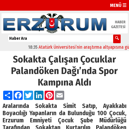
MENÜ ☰
18:35
Atatürk Üniversitesi’nin araştırma altyapısına güçlü
Sokakta Çalışan Çocuklar
Palandöken Dağı’nda Spor
Kampına Aldı
Paylaş
Facebook
Twitter
LinkedIn
Pinterest
Email
Aralarında Sokakta Simit Satıp, Ayakkabı
Boyacılığı Yapanların da Bulunduğu 100 Çocuk,
Erzurum Emniyeti Çocuk Şube Müdürlüğü
Tarafından Sokaktan Kurtarılıp Palandöken