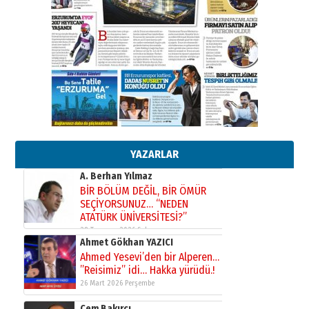
29 Haziran 2026 Pazartesi
Kenan GÜLERCİ
Murat Şahsuvaroğlu ERKON’da
çıtayı yukarı taşırken,
yönetimdekiler aşağı
çekmemeli!
Orhan BOZKURT
17 Şubat 2026 Salı
Bir fotoğraf, bir şehir, bir
gazeteci… Dizginler kimin
elinde?
YAZARLAR
31 Mart 2026 Salı
A. Berhan Yılmaz
BİR BÖLÜM DEĞİL, BİR ÖMÜR
SEÇİYORSUNUZ… “NEDEN
ATATÜRK ÜNİVERSİTESİ?”
28 Temmuz 2026 Salı
Ahmet Gökhan YAZICI
Ahmed Yesevi’den bir Alperen…
”Reisimiz” idi… Hakka yürüdü.!
26 Mart 2026 Perşembe
Cem Bakırcı