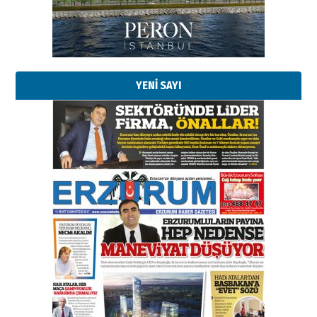
YENİ SAYI
Esat BİNDESEN
Başkan Sekmen’den Erzurum’a
bir vizyon proje daha!
02 Ağustos 2026 Pazar
Kadir SABUNCUOĞLU
Erzurumspor’un köşe taşları