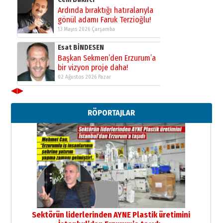
Ardında bıraktığı hatıralarıyla
gönül adamı Faruk Terzioğlu!
13 Mayıs 2026 Çarşamba
Esat BİNDESEN
Başkan Sekmen’den Erzurum’a
bir vizyon proje daha!
02 Ağustos 2026 Pazar
◀
▶
Kadir SABUNCUOĞLU
Erzurumspor’un köşe taşları
RÖPORTAJLAR
29 Haziran 2026 Pazartesi
Kenan GÜLERCİ
Murat Şahsuvaroğlu ERKON’da
çıtayı yukarı taşırken,
yönetimdekiler aşağı
çekmemeli!
Orhan BOZKURT
17 Şubat 2026 Salı
Bir fotoğraf, bir şehir, bir
gazeteci… Dizginler kimin
Sektörün liderlerinden AYNE Plastik üretimini
elinde?