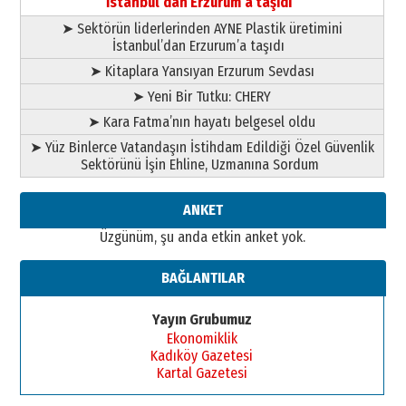
İstanbul’dan Erzurum’a taşıdı
31 Mart 2026 Salı
➤ Sektörün liderlerinden AYNE Plastik üretimini
A. Berhan Yılmaz
İstanbul’dan Erzurum’a taşıdı
BİR BÖLÜM DEĞİL, BİR ÖMÜR
SEÇİYORSUNUZ… “NEDEN
➤ Kitaplara Yansıyan Erzurum Sevdası
ATATÜRK ÜNİVERSİTESİ?”
➤ Yeni Bir Tutku: CHERY
28 Temmuz 2026 Salı
Ahmet Gökhan YAZICI
➤ Kara Fatma’nın hayatı belgesel oldu
Ahmed Yesevi’den bir Alperen…
➤ Yüz Binlerce Vatandaşın İstihdam Edildiği Özel Güvenlik
”Reisimiz” idi… Hakka yürüdü.!
Sektörünü İşin Ehline, Uzmanına Sordum
26 Mart 2026 Perşembe
Cem Bakırcı
ANKET
Ardında bıraktığı hatıralarıyla
Üzgünüm, şu anda etkin anket yok.
gönül adamı Faruk Terzioğlu!
13 Mayıs 2026 Çarşamba
BAĞLANTILAR
Esat BİNDESEN
Başkan Sekmen’den Erzurum’a
Yayın Grubumuz
bir vizyon proje daha!
Ekonomiklik
02 Ağustos 2026 Pazar
Kadıköy Gazetesi
Kartal Gazetesi