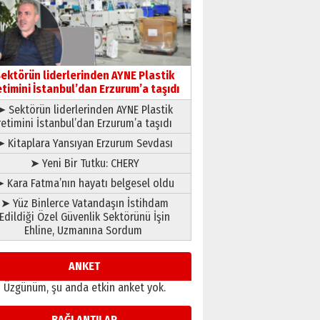
çıtayı yukarı taşırken,
yönetimdekiler aşağı
çekmemeli!
Orhan BOZKURT
17 Şubat 2026 Salı
Bir fotoğraf, bir şehir, bir
gazeteci… Dizginler kimin
ektörün liderlerinden AYNE Plastik
elinde?
etimini İstanbul’dan Erzurum’a taşıdı
31 Mart 2026 Salı
➤ Sektörün liderlerinden AYNE Plastik
A. Berhan Yılmaz
retimini İstanbul’dan Erzurum’a taşıdı
BİR BÖLÜM DEĞİL, BİR ÖMÜR
SEÇİYORSUNUZ… “NEDEN
➤ Kitaplara Yansıyan Erzurum Sevdası
ATATÜRK ÜNİVERSİTESİ?”
➤ Yeni Bir Tutku: CHERY
28 Temmuz 2026 Salı
Ahmet Gökhan YAZICI
 Kara Fatma’nın hayatı belgesel oldu
Ahmed Yesevi’den bir
➤ Yüz Binlerce Vatandaşın İstihdam
Alperen… ”Reisimiz” idi…
Edildiği Özel Güvenlik Sektörünü İşin
Hakka yürüdü.!
Ehline, Uzmanına Sordum
26 Mart 2026 Perşembe
Cem Bakırcı
Ardında bıraktığı hatıralarıyla
ANKET
gönül adamı Faruk Terzioğlu!
Üzgünüm, şu anda etkin anket yok.
13 Mayıs 2026 Çarşamba
Esat BİNDESEN
BAĞLANTILAR