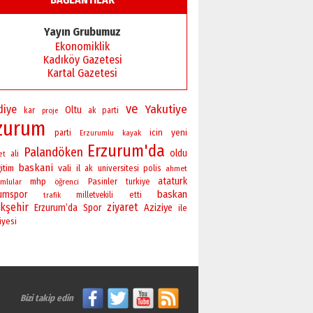
Başkan Sekmen’den Erzurum’a
bir vizyon proje daha!
Yayın Grubumuz
02 Ağustos 2026 Pazar
Ekonomiklik
Kadıköy Gazetesi
Kartal Gazetesi
ve
Yakutiye
diye
Oltu
kar
ak parti
proje
zurum
yeni
icin
parti
Erzurumlu
kayak
Erzurum'da
Palandöken
oldu
ali
et
baskani
vali
itim
il
universitesi
polis
ak
ahmet
ataturk
mhp
Pasinler
mlular
öğrenci
turkiye
baskan
rumspor
milletvekili
etti
trafik
kşehir
ziyaret
Erzurum’da
Spor
Aziziye
ile
iyesi
Bizi takip edin