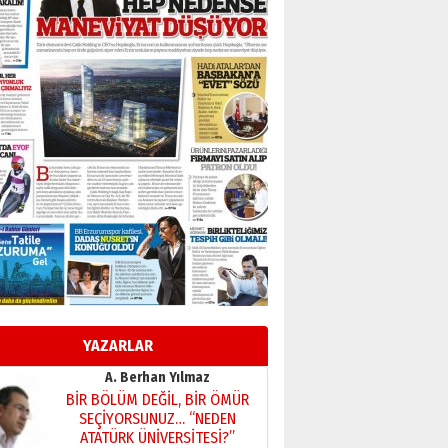
Başkan Sekmen’den Erzurum’a
bir vizyon proje daha!
02 Ağustos 2026 Pazar
Kadir SABUNCUOĞLU
Erzurumspor’un köşe taşları
29 Haziran 2026 Pazartesi
Kenan GÜLERCİ
Murat Şahsuvaroğlu ERKON’da
çıtayı yukarı taşırken,
yönetimdekiler aşağı
çekmemeli!
Orhan BOZKURT
17 Şubat 2026 Salı
Bir fotoğraf, bir şehir, bir
gazeteci… Dizginler kimin
elinde?
YAZARLAR
31 Mart 2026 Salı
A. Berhan Yılmaz
BİR BÖLÜM DEĞİL, BİR ÖMÜR
SEÇİYORSUNUZ… “NEDEN
ATATÜRK ÜNİVERSİTESİ?”