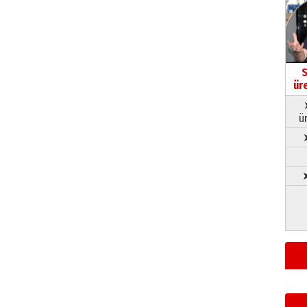
S
ür
ü
➤