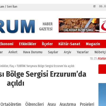
m / Seri İlan
📆 06.0
Ekonomi
Etkinlikler
İlçeler
Kültür-Sanat
Magazin
ar
Anket
Hava Durumu
Sayılar
Arşiv
Yazarlar
Nöbetçi
18:35
Atatürk Üniver
inlikler
,
Flaş
»
TÜBİTAK Yarışması Bölge Sergisi Erzurum’da açıldı
ı Bölge Sergisi Erzurum’da
açıldı
rtaöğretim Öğrencileri Arası Araştırma Projeleri