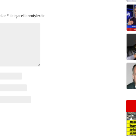
anlar
*
ile işaretlenmişlerdir