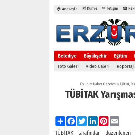
📰 Künye
✉ İletişim
☎ Rekla
🏠 Anasayfa
Belediye
Büyükşehir
Eğitim
Foto Galeri
Video Galeri
Röportajl
Erzurum Haber Gazetesi
»
Eğitim
,
Etk
TÜBİTAK Yarışmas
Paylaş
Facebook
Twitter
LinkedIn
Pinterest
Email
TÜBİTAK tarafından düzenlenen O