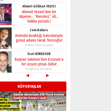
28 Temmuz 2026 Salı
Ahmet Gökhan YAZICI
Ahmed Yesevi’den bir
Alperen… ”Reisimiz” idi…
Hakka yürüdü.!
26 Mart 2026 Perşembe
Cem Bakırcı
Ardında bıraktığı hatıralarıyla
gönül adamı Faruk Terzioğlu!
13 Mayıs 2026 Çarşamba
Esat BİNDESEN
Başkan Sekmen’den Erzurum’a
bir vizyon proje daha!
02 Ağustos 2026 Pazar
◀
▶
Kadir SABUNCUOĞLU
Erzurumspor’un köşe taşları
RÖPORTAJLAR
29 Haziran 2026 Pazartesi
Kenan GÜLERCİ
Murat Şahsuvaroğlu ERKON’da