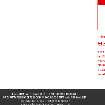
bele
er
mehm
bir
Eğ
erzuru
erzu
Büyü
beled
ERZURUM HABER GAZETESİ - ERZURUM'DAN HABERLER
ERZURUMHABERGAZETESI.COM
© 2008-2026 TÜM HAKLARI SAKLIDIR.
ANA SAYFA
|
BIZE ULAŞIN
|
TÜBILMER
|
BAHÇEHAVUZ
HOMGARDN
|
HOMGARDN
MSPA JAKUZI YEDEK FILTRE