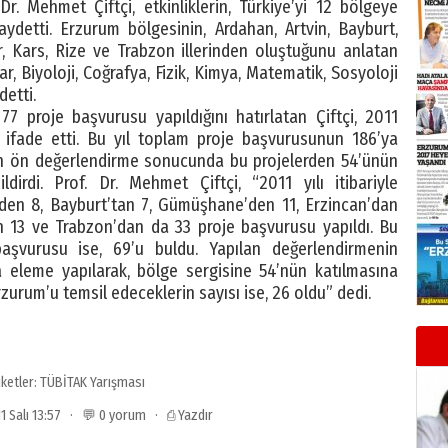
. Mehmet Çiftçi, etkinliklerin, Türkiye’yi 12 bölgeye
ydetti. Erzurum bölgesinin, Ardahan, Artvin, Bayburt,
, Kars, Rize ve Trabzon illerinden oluştuğunu anlatan
yar, Biyoloji, Coğrafya, Fizik, Kimya, Matematik, Sosyoloji
detti.
77 proje başvurusu yapıldığını hatırlatan Çiftçi, 2011
nı ifade etti. Bu yıl toplam proje başvurusunun 186’ya
lan ön değerlendirme sonucunda bu projelerden 54’ünün
ldirdi. Prof. Dr. Mehmet Çiftçi, “2011 yılı itibariyle
’den 8, Bayburt’tan 7, Gümüşhane’den 11, Erzincan’dan
en 13 ve Trabzon’dan da 33 proje başvurusu yapıldı. Bu
aşvurusu ise, 69’u buldu. Yapılan değerlendirmenin
 eleme yapılarak, bölge sergisine 54’nün katılmasına
Erzurum’u temsil edeceklerin sayısı ise, 26 oldu” dedi.
iketler:
TÜBİTAK Yarışması
11 Salı 13:57 · 💬 0 yorum ·
⎙ Yazdır