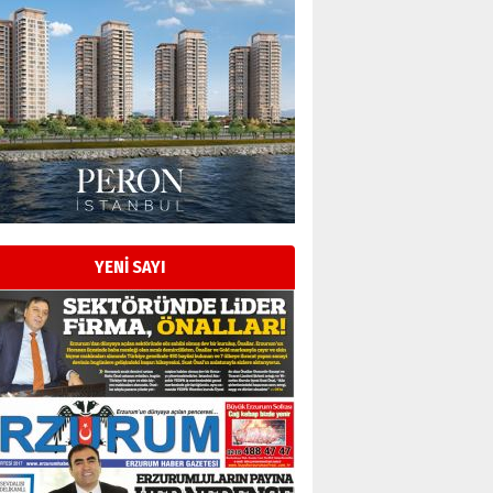
YENİ SAYI
Esat BİNDESEN