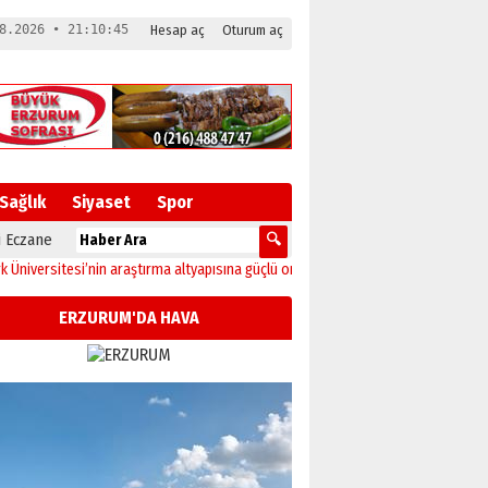
8.2026 • 21:10:45
Hesap aç
Oturum aç
Sağlık
Siyaset
Spor
 Eczane
sitesi’nin araştırma altyapısına güçlü onay
12:04
Oltu’da festival coşkusu kons
ERZURUM'DA HAVA