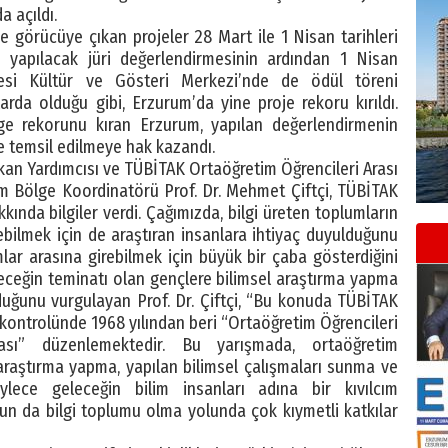
a açıldı.
de görücüye çıkan projeler 28 Mart ile 1 Nisan tarihleri
in yapılacak jüri değerlendirmesinin ardından 1 Nisan
esi Kültür ve Gösteri Merkezi’nde de ödül töreni
rda olduğu gibi, Erzurum’da yine proje rekoru kırıldı.
e rekorunu kıran Erzurum, yapılan değerlendirmenin
e temsil edilmeye hak kazandı.
ekan Yardımcısı ve TÜBİTAK Ortaöğretim Öğrencileri Arası
um Bölge Koordinatörü Prof. Dr. Mehmet Çiftçi, TÜBİTAK
ında bilgiler verdi. Çağımızda, bilgi üreten toplumların
etebilmek için de araştıran insanlara ihtiyaç duyulduğunu
umlar arasına girebilmek için büyük bir çaba gösterdiğini
eleceğin teminatı olan gençlere bilimsel araştırma yapma
duğunu vurgulayan Prof. Dr. Çiftçi, “Bu konuda TÜBİTAK
kontrolünde 1968 yılından beri “Ortaöğretim Öğrencileri
ması” düzenlemektedir. Bu yarışmada, ortaöğretim
araştırma yapma, yapılan bilimsel çalışmaları sunma ve
ylece geleceğin bilim insanları adına bir kıvılcım
n da bilgi toplumu olma yolunda çok kıymetli katkılar