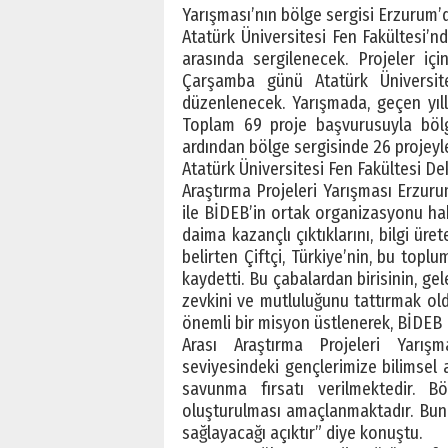
Yarışması’nın bölge sergisi Erzurum’d
Atatürk Üniversitesi Fen Fakültesi’n
arasında sergilenecek. Projeler iç
Çarşamba günü Atatürk Üniversit
düzenlenecek. Yarışmada, geçen yılla
Toplam 69 proje başvurusuyla bölg
ardından bölge sergisinde 26 projeyl
Atatürk Üniversitesi Fen Fakültesi D
Araştırma Projeleri Yarışması Erzur
ile BİDEB’in ortak organizasyonu hakk
daima kazançlı çıktıklarını, bilgi ür
belirten Çiftçi, Türkiye’nin, bu topl
kaydetti. Bu çabalardan birisinin, g
zevkini ve mutluluğunu tattırmak ol
önemli bir misyon üstlenerek, BİDEB 
Arası Araştırma Projeleri Yarış
seviyesindeki gençlerimize bilimsel 
savunma fırsatı verilmektedir. Bö
oluşturulması amaçlanmaktadır. Bunu
sağlayacağı açıktır” diye konuştu.