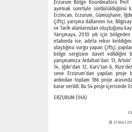
Erzurum Bölge Koordinatörü Prof. Dr
ayırmak suretiyle sürdürüldüğünü ka
Erzincan, Erzurum, Gümüşhane, Iğdır
Çiftçi, yarışma dallarının ise, Bilgisa
ve Tarih alanlarından oluştuğunu kay
Yarışmaya, 2010 yılı için bölgeden 
etabında ise, adeta rekor kırıldığı
ulaştığına vurgu yapan Çiftçi, yapı
bölge sergisine davet edildiğini bi
yarışmamıza Ardahan’dan 13, Artvin
14, Iğdır’dan 12, Kars’tan 6, Rize’d
sene Erzurum’dan yapılan proje b
ardından toplam 186 proje arasında
karar verildi. Bu 54 proje içerisinde 
ERZURUM (İHA)
Et
📆 29 Mart 20