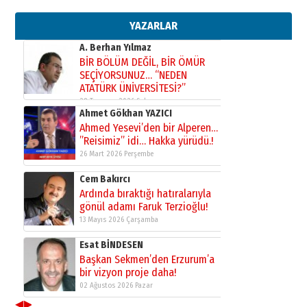
gazeteci… Dizginler kimin
elinde?
YAZARLAR
31 Mart 2026 Salı
A. Berhan Yılmaz
BİR BÖLÜM DEĞİL, BİR ÖMÜR
SEÇİYORSUNUZ… “NEDEN
ATATÜRK ÜNİVERSİTESİ?”
28 Temmuz 2026 Salı
Ahmet Gökhan YAZICI
Ahmed Yesevi’den bir Alperen…
”Reisimiz” idi… Hakka yürüdü.!
26 Mart 2026 Perşembe
Cem Bakırcı
Ardında bıraktığı hatıralarıyla
gönül adamı Faruk Terzioğlu!
13 Mayıs 2026 Çarşamba
Esat BİNDESEN
Başkan Sekmen’den Erzurum’a
bir vizyon proje daha!
02 Ağustos 2026 Pazar
◀
▶