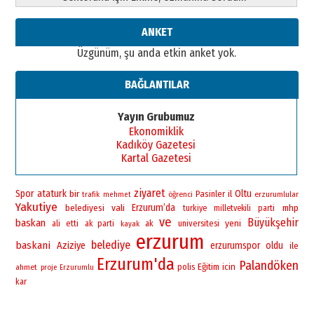
26 Mart 2026 Perşembe
Cem Bakırcı
ANKET
Ardında bıraktığı hatıralarıyla
Üzgünüm, şu anda etkin anket yok.
gönül adamı Faruk Terzioğlu!
13 Mayıs 2026 Çarşamba
BAĞLANTILAR
Esat BİNDESEN
Başkan Sekmen’den Erzurum’a
Yayın Grubumuz
bir vizyon proje daha!
Ekonomiklik
02 Ağustos 2026 Pazar
Kadıköy Gazetesi
Kartal Gazetesi
ziyaret
Spor
ataturk
bir
Oltu
Pasinler
il
öğrenci
erzurumlular
trafik
mehmet
Yakutiye
vali
Erzurum’da
belediyesi
mhp
turkiye
milletvekili
parti
ve
Büyükşehir
baskan
yeni
universitesi
ali
etti
ak parti
ak
kayak
erzurum
belediye
baskani
Aziziye
erzurumspor
oldu
ile
Erzurum'da
Palandöken
polis
Eğitim
icin
ahmet
proje
Erzurumlu
kar