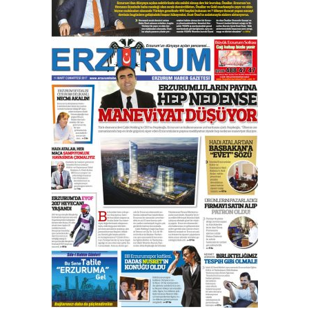
Esat BİNDESEN
Başkan Sekmen’den Erzurum’a
bir vizyon proje daha!
02 Ağustos 2026 Pazar
Kadir SABUNCUOĞLU
Erzurumspor’un köşe taşları
29 Haziran 2026 Pazartesi
Kenan GÜLERCİ
Murat Şahsuvaroğlu ERKON’da
çıtayı yukarı taşırken,
yönetimdekiler aşağı
çekmemeli!
Orhan BOZKURT
17 Şubat 2026 Salı
Bir fotoğraf, bir şehir, bir