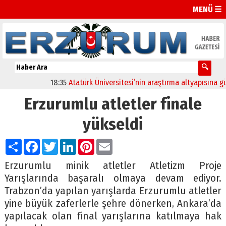
MENÜ ☰
18:35
Atatürk Üniversitesi’nin araştırma altyapısına güçlü
Erzurumlu atletler finale
yükseldi
Paylaş
Facebook
Twitter
LinkedIn
Pinterest
Email
Erzurumlu minik atletler Atletizm Proje
Yarışlarında başaralı olmaya devam ediyor.
Trabzon’da yapılan yarışlarda Erzurumlu atletler
yine büyük zaferlerle şehre dönerken, Ankara’da
yapılacak olan final yarışlarına katılmaya hak