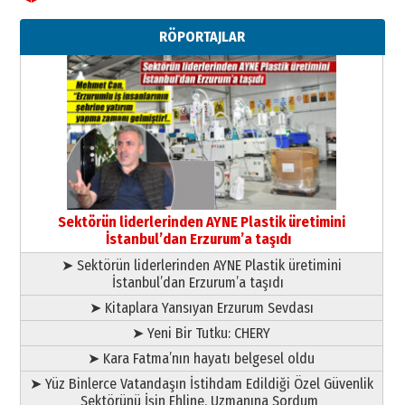
Kadir SABUNCUOĞLU
Erzurumspor’un köşe taşları
RÖPORTAJLAR
29 Haziran 2026 Pazartesi
Kenan GÜLERCİ
Murat Şahsuvaroğlu ERKON’da
çıtayı yukarı taşırken,
yönetimdekiler aşağı
çekmemeli!
Orhan BOZKURT
17 Şubat 2026 Salı
Bir fotoğraf, bir şehir, bir
gazeteci… Dizginler kimin
Sektörün liderlerinden AYNE Plastik üretimini
elinde?
İstanbul’dan Erzurum’a taşıdı
31 Mart 2026 Salı
➤ Sektörün liderlerinden AYNE Plastik üretimini
A. Berhan Yılmaz
İstanbul’dan Erzurum’a taşıdı
BİR BÖLÜM DEĞİL, BİR ÖMÜR
SEÇİYORSUNUZ… “NEDEN
➤ Kitaplara Yansıyan Erzurum Sevdası
ATATÜRK ÜNİVERSİTESİ?”
➤ Yeni Bir Tutku: CHERY
28 Temmuz 2026 Salı
Ahmet Gökhan YAZICI
➤ Kara Fatma’nın hayatı belgesel oldu
Ahmed Yesevi’den bir Alperen…
➤ Yüz Binlerce Vatandaşın İstihdam Edildiği Özel Güvenlik
”Reisimiz” idi… Hakka yürüdü.!
Sektörünü İşin Ehline, Uzmanına Sordum