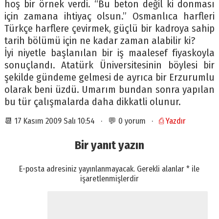
hoş bir örnek verdi. “Bu beton değil ki donması
için zamana ihtiyaç olsun.” Osmanlıca harfleri
Türkçe harflere çevirmek, güçlü bir kadroya sahip
tarih bölümü için ne kadar zaman alabilir ki?
İyi niyetle başlanılan bir iş maalesef fiyaskoyla
sonuçlandı. Atatürk Üniversitesinin böylesi bir
şekilde gündeme gelmesi de ayrıca bir Erzurumlu
olarak beni üzdü. Umarım bundan sonra yapılan
bu tür çalışmalarda daha dikkatli olunur.
📆 17 Kasım 2009 Salı 10:54 · 💬 0 yorum ·
⎙ Yazdır
Bir yanıt yazın
E-posta adresiniz yayınlanmayacak.
Gerekli alanlar
*
ile
işaretlenmişlerdir