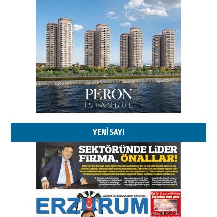
Esat BİNDESEN
Başkan Sekmen’den Erzurum’a
bir vizyon proje daha!
02 Ağustos 2026 Pazar
Kadir SABUNCUOĞLU
Erzurumspor’un köşe taşları
29 Haziran 2026 Pazartesi
YENİ SAYI
Kenan GÜLERCİ
Murat Şahsuvaroğlu ERKON’da
çıtayı yukarı taşırken,
yönetimdekiler aşağı
çekmemeli!
Orhan BOZKURT
17 Şubat 2026 Salı
Bir fotoğraf, bir şehir, bir
gazeteci… Dizginler kimin
elinde?