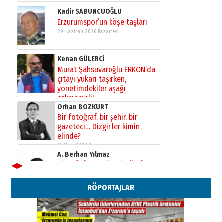
Kenan GÜLERCİ
Murat Şahsuvaroğlu ERKON’da
çıtayı yukarı taşırken,
yönetimdekiler aşağı
çekmemeli!
Orhan BOZKURT
17 Şubat 2026 Salı
Bir fotoğraf, bir şehir, bir
gazeteci… Dizginler kimin
elinde?
31 Mart 2026 Salı
A. Berhan Yılmaz
BİR BÖLÜM DEĞİL, BİR ÖMÜR
SEÇİYORSUNUZ… “NEDEN
ATATÜRK ÜNİVERSİTESİ?”
28 Temmuz 2026 Salı
◀
▶
Ahmet Gökhan YAZICI
Ahmed Yesevi’den bir Alperen…
RÖPORTAJLAR
”Reisimiz” idi… Hakka yürüdü.!
26 Mart 2026 Perşembe
Cem Bakırcı