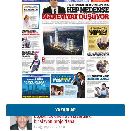
31 Mart 2026 Salı
A. Berhan Yılmaz
BİR BÖLÜM DEĞİL, BİR ÖMÜR
SEÇİYORSUNUZ… “NEDEN
ATATÜRK ÜNİVERSİTESİ?”
28 Temmuz 2026 Salı
Ahmet Gökhan YAZICI
Ahmed Yesevi’den bir Alperen…
”Reisimiz” idi… Hakka yürüdü.!
26 Mart 2026 Perşembe
Cem Bakırcı
Ardında bıraktığı hatıralarıyla
gönül adamı Faruk Terzioğlu!
13 Mayıs 2026 Çarşamba
Esat BİNDESEN
Başkan Sekmen’den Erzurum’a
bir vizyon proje daha!
02 Ağustos 2026 Pazar
YAZARLAR
Kadir SABUNCUOĞLU
Erzurumspor’un köşe taşları
29 Haziran 2026 Pazartesi