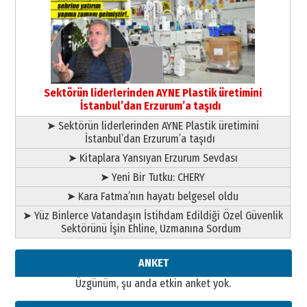
Ardında bıraktığı hatıralarıyla
gönül adamı Faruk Terzioğlu!
13 Mayıs 2026 Çarşamba
Esat BİNDESEN
Başkan Sekmen’den Erzurum’a
bir vizyon proje daha!
Sektörün liderlerinden AYNE Plastik üretimini
02 Ağustos 2026 Pazar
İstanbul’dan Erzurum’a taşıdı
➤ Sektörün liderlerinden AYNE Plastik üretimini
İstanbul’dan Erzurum’a taşıdı
➤ Kitaplara Yansıyan Erzurum Sevdası
➤ Yeni Bir Tutku: CHERY
➤ Kara Fatma’nın hayatı belgesel oldu
➤ Yüz Binlerce Vatandaşın İstihdam Edildiği Özel Güvenlik
Sektörünü İşin Ehline, Uzmanına Sordum
ANKET
Üzgünüm, şu anda etkin anket yok.