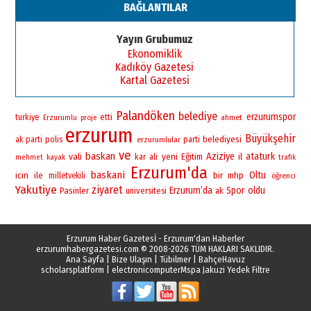
BAĞLANTILAR
Yayın Grubumuz
Ekonomiklik
Kadıköy Gazetesi
Kartal Gazetesi
Palandöken
belediye
erzurumspor
turkiye
etti
ahmet
Erzurumlu
proje
erzurum
Büyükşehir
polis
belediyesi
ak parti
erzurumlular
parti
ve
baskan
vali
yeni
Aziziye
ataturk
Eğitim
il
kar
ali
mehmet
kayak
trafik
Erzurum'da
baskani
bir
Oltu
icin
ile
mhp
milletvekili
öğrenci
Yakutiye
ziyaret
Erzurum’da
Spor
oldu
Pasinler
universitesi
ak
Erzurum Haber Gazetesİ - Erzurum'dan Haberler
erzurumhabergazetesi.com
© 2008-2026 TÜM HAKLARI SAKLIDIR.
Ana Sayfa
|
Bize Ulaşın
|
Tübilmer
|
BahçeHavuz
scholarsplatform
|
electronicomputer
Mspa Jakuzi Yedek Filtre