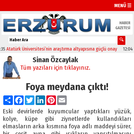
MENÜ ☰
tatürk Üniversitesi’nin araştırma altyapısına güçlü onay
12:04
Oltu’
Sinan Özcaylak
Tüm yazıları için tıklayınız.
Foya meydana çıktı!
Paylaş
Facebook
Twitter
LinkedIn
Pinterest
Email
Eski devirlerde kuyumcular yaptıkları yüzük,
kolye, küpe gibi ziynetlerde kullandıkları
elmasların arka kısmına foya adlı maddeyi sürer,
bir çeşit ayna gibi ışıkların yansıtılmasını