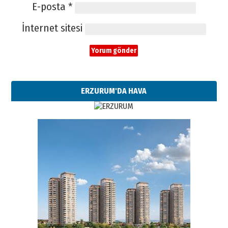
E-posta
*
İnternet sitesi
ERZURUM'DA HAVA
Esat BİNDESEN
Başkan Sekmen’den Erzurum’a
bir vizyon proje daha!
02 Ağustos 2026 Pazar