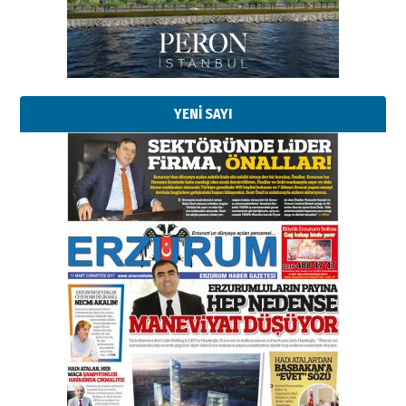
Kadir SABUNCUOĞLU
Erzurumspor’un köşe taşları
29 Haziran 2026 Pazartesi
YENİ SAYI
Kenan GÜLERCİ
Murat Şahsuvaroğlu ERKON’da
çıtayı yukarı taşırken,
yönetimdekiler aşağı
çekmemeli!
Orhan BOZKURT
17 Şubat 2026 Salı
Bir fotoğraf, bir şehir, bir
gazeteci… Dizginler kimin
elinde?
31 Mart 2026 Salı
A. Berhan Yılmaz
BİR BÖLÜM DEĞİL, BİR ÖMÜR
SEÇİYORSUNUZ… “NEDEN
ATATÜRK ÜNİVERSİTESİ?”
28 Temmuz 2026 Salı
Ahmet Gökhan YAZICI
Ahmed Yesevi’den bir Alperen…