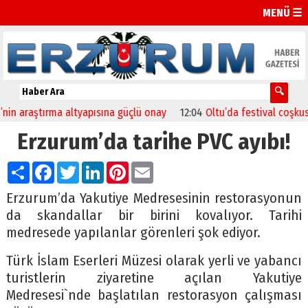
MENÜ ☰
raştırma altyapısına güçlü onay
12:04
Oltu’da festival coşkusu kons
Erzurum’da tarihe PVC ayıbı!
Paylaş
Facebook
Twitter
LinkedIn
Pinterest
Email
Erzurum’da Yakutiye Medresesinin restorasyonun
da skandallar bir birini kovalıyor. Tarihi
medresede yapılanlar görenleri şok ediyor.
Türk İslam Eserleri Müzesi olarak yerli ve yabancı
turistlerin ziyaretine açılan Yakutiye
Medresesi`nde başlatılan restorasyon çalışması