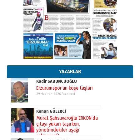
”Reisimiz” idi… Hakka yürüdü.!
26 Mart 2026 Perşembe
Cem Bakırcı
Ardında bıraktığı hatıralarıyla
gönül adamı Faruk Terzioğlu!
13 Mayıs 2026 Çarşamba
Esat BİNDESEN
Başkan Sekmen’den Erzurum’a
bir vizyon proje daha!
02 Ağustos 2026 Pazar
YAZARLAR
Kadir SABUNCUOĞLU
Erzurumspor’un köşe taşları
29 Haziran 2026 Pazartesi
Kenan GÜLERCİ
Murat Şahsuvaroğlu ERKON’da
çıtayı yukarı taşırken,
yönetimdekiler aşağı
çekmemeli!