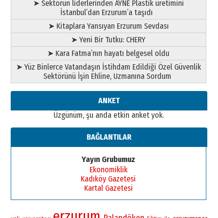
➤ Sektörün liderlerinden AYNE Plastik üretimini
A. Berhan Yılmaz
İstanbul’dan Erzurum’a taşıdı
BİR BÖLÜM DEĞİL, BİR ÖMÜR
SEÇİYORSUNUZ… “NEDEN
➤ Kitaplara Yansıyan Erzurum Sevdası
ATATÜRK ÜNİVERSİTESİ?”
➤ Yeni Bir Tutku: CHERY
28 Temmuz 2026 Salı
Ahmet Gökhan YAZICI
➤ Kara Fatma’nın hayatı belgesel oldu
Ahmed Yesevi’den bir Alperen…
➤ Yüz Binlerce Vatandaşın İstihdam Edildiği Özel Güvenlik
”Reisimiz” idi… Hakka yürüdü.!
Sektörünü İşin Ehline, Uzmanına Sordum
26 Mart 2026 Perşembe
Cem Bakırcı
ANKET
Ardında bıraktığı hatıralarıyla
Üzgünüm, şu anda etkin anket yok.
gönül adamı Faruk Terzioğlu!
13 Mayıs 2026 Çarşamba
BAĞLANTILAR
Esat BİNDESEN
Başkan Sekmen’den Erzurum’a
Yayın Grubumuz
bir vizyon proje daha!
Ekonomiklik
02 Ağustos 2026 Pazar
Kadıköy Gazetesi
Kartal Gazetesi
erzurum