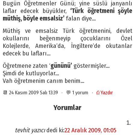
Bugün Öğretmenler Günü; yine süslü janyanlı
laflar edecek büyükler,
‘Türk öğretmeni şöyle
müthiş, böyle emsalsiz’
falan diye…
Müthiş ve emsalsiz Türk öğretmenini, devlet
okullarını beğenmeyip çocuklarını Özel
Kolejlerde, Amerika’da, İngiltere’de okutanlar
edecek bu lafları…
Öğretmene zaten ‘
gününü’
göstermişler…
Şimdi de kutluyorlar…
Vah öğretmenim canım benim…
📆 24 Kasım 2009 Salı 13:39 · 💬 1 yorum ·
⎙ Yazdır
Yorumlar
tevhit yazıcı
dedi ki:
22 Aralık 2009, 01:05