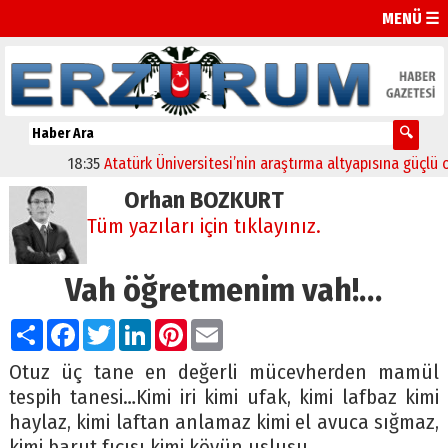
MENÜ ☰
18:35
Atatürk Üniversitesi’nin araştırma altyapısına güçlü onay
Orhan BOZKURT
Tüm yazıları için tıklayınız.
Vah öğretmenim vah!…
Paylaş
Facebook
Twitter
LinkedIn
Pinterest
Email
Otuz üç tane en değerli mücevherden mamül
tespih tanesi…Kimi iri kimi ufak, kimi lafbaz kimi
haylaz, kimi laftan anlamaz kimi el avuca sığmaz,
kimi barut fıçısı kimi köyün uslusu…