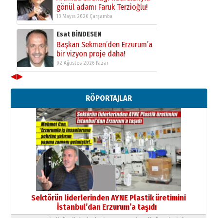
gönül adamı Faruk Terzioğlu!
13 Mayıs 2026 Çarşamba
Esat BİNDESEN
Başkan Sekmen’den Erzurum’a
bir vizyon proje daha!
02 Ağustos 2026 Pazar
◀
▶
Kadir SABUNCUOĞLU
Erzurumspor’un köşe taşları
RÖPORTAJLAR
29 Haziran 2026 Pazartesi
Kenan GÜLERCİ
Murat Şahsuvaroğlu ERKON’da
çıtayı yukarı taşırken,
yönetimdekiler aşağı
çekmemeli!
Orhan BOZKURT
17 Şubat 2026 Salı
Bir fotoğraf, bir şehir, bir
gazeteci… Dizginler kimin
Sektörün liderlerinden AYNE Plastik üretimini
elinde?
İstanbul’dan Erzurum’a taşıdı
31 Mart 2026 Salı