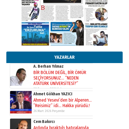
Kenan GÜLERCİ
Murat Şahsuvaroğlu ERKON’da
çıtayı yukarı taşırken,
yönetimdekiler aşağı
çekmemeli!
Orhan BOZKURT
17 Şubat 2026 Salı
Bir fotoğraf, bir şehir, bir
gazeteci… Dizginler kimin
elinde?
YAZARLAR
31 Mart 2026 Salı
A. Berhan Yılmaz
BİR BÖLÜM DEĞİL, BİR ÖMÜR
SEÇİYORSUNUZ… “NEDEN
ATATÜRK ÜNİVERSİTESİ?”
28 Temmuz 2026 Salı
Ahmet Gökhan YAZICI
Ahmed Yesevi’den bir Alperen…
”Reisimiz” idi… Hakka yürüdü.!
26 Mart 2026 Perşembe
Cem Bakırcı
Ardında bıraktığı hatıralarıyla