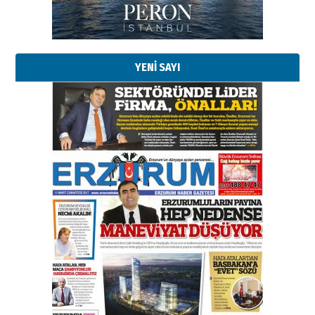
YENİ SAYI
Esat BİNDESEN
Başkan Sekmen’den Erzurum’a
bir vizyon proje daha!
02 Ağustos 2026 Pazar
Kadir SABUNCUOĞLU
Erzurumspor’un köşe taşları
29 Haziran 2026 Pazartesi