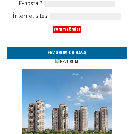
E-posta
*
İnternet sitesi
ERZURUM'DA HAVA
Esat BİNDESEN
Başkan Sekmen’den Erzurum’a
bir vizyon proje daha!
02 Ağustos 2026 Pazar