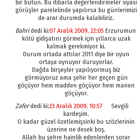
bir bütün. Bu itibarla değerlendirmeler siyasi
görüşler parelelinde yapılırsa bu günlerimizi
de arar durumda kalabiliriz.
Bahri
dedi ki:
07 Aralık 2009, 22:05
Erzurumun
kötü gidişatını görmek için yıllarca uzak
kalmak gerekmiyor ki.
Durum ortada attılar 2011 diye bir oyun
ortaya oynuyor duruyorlar.
Dağda birşeyler yapılıyormuş biz
görmüyoruz ama şehir her geçen gün
göçüyor hem madden göçüyor hem manen
göçüyor.
Zafer
dedi ki:
23 Aralık 2009, 10:57
Sevgili
kardeşim.
O kadar güzel özetlemişsinki bu szözlerinin
üzerine ne desek boş.
Allah bu şehre hainlik edenlerden sorar