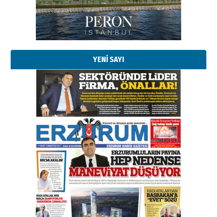
Kadir SABUNCUOĞLU
Erzurumspor’un köşe taşları
29 Haziran 2026 Pazartesi
YENİ SAYI
Kenan GÜLERCİ
Murat Şahsuvaroğlu ERKON’da
çıtayı yukarı taşırken,
yönetimdekiler aşağı
çekmemeli!
Orhan BOZKURT
17 Şubat 2026 Salı
Bir fotoğraf, bir şehir, bir
gazeteci… Dizginler kimin
elinde?
31 Mart 2026 Salı
A. Berhan Yılmaz
BİR BÖLÜM DEĞİL, BİR ÖMÜR
SEÇİYORSUNUZ… “NEDEN
ATATÜRK ÜNİVERSİTESİ?”
28 Temmuz 2026 Salı
Ahmet Gökhan YAZICI
Ahmed Yesevi’den bir Alperen…