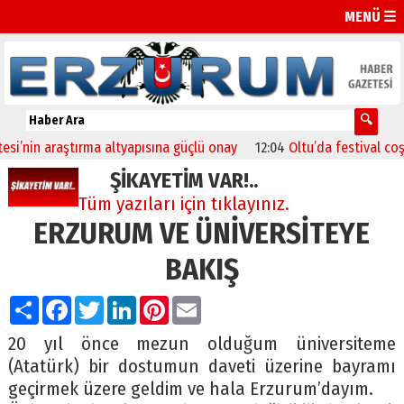
MENÜ ☰
n araştırma altyapısına güçlü onay
12:04
Oltu’da festival coşkusu k
ŞİKAYETİM VAR!..
Tüm yazıları için tıklayınız.
ERZURUM VE ÜNİVERSİTEYE
BAKIŞ
Paylaş
Facebook
Twitter
LinkedIn
Pinterest
Email
20 yıl önce mezun olduğum üniversiteme
(Atatürk) bir dostumun daveti üzerine bayramı
geçirmek üzere geldim ve hala Erzurum’dayım.