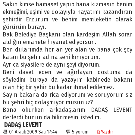
Sakın kimse hamaset yapıp bana kızmasın benim
ekmeğimi, eşimi ve dolayıyla hayatımı kazandıran
şehirdir Erzurum ve benim memleketin olarak
görürüm burayı.
Bak Belediye Başkanı olan kardeşim Allah sorar
aldığın emanete hıyanet ediyorsun.
Ben dularımda her an yer alan ve bana çok şey
katan bu şehir adına seni kınıyorum.
Ayrıca siyasilere de aynı şeyi diyorum.
Beni davet eden ve ağırlayan dostuma da
söyledim buraya da yazayım kabinede bakanı
olan hiç bir şehir bu kadar ihmal edilemez.
Sayın bakana da rica ediyorum ve soruyorum siz
bu şehri hiç dolaşmıyor musunuz?
Bana okurken arkadaşlarım DADAŞ LEVENT
derlerdi bunun da bilinmesini istedim.
DADAŞ LEVENT
📆 01 Aralık 2009 Salı 17:44 · 💬 5 yorum ·
⎙ Yazdır