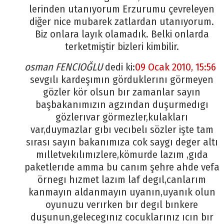
lerinden utanıyorum Erzurumu çevreleyen
diğer nice mubarek zatlardan utanıyorum.
Biz onlara layık olamadık. Belki onlarda
terketmiştir bizleri kimbilir.
osman FENCIOĞLU
dedi ki:
09 Ocak 2010, 15:56
sevgılı kardeşımın görduklerını görmeyen
gözler kör olsun bır zamanlar sayın
başbakanımızın agzından duşurmedıgı
gözlerıvar görmezler,kulakları
var,duymazlar gıbı vecıbelı sözler işte tam
sırası sayın bakanımıza cok saygı deger altı
mılletvekılımızlere,kömurde lazım ,gıda
paketlerıde amma bu canım şehre ahde vefa
örnegı hızmet lazım laf degıl,canlarım
kanmayın aldanmayın uyanın,uyanık olun
oyunuzu verırken bır degıl bınkere
duşunun,gelecegınız cocuklarınız ıcın bır