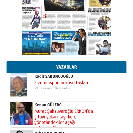
”Reisimiz” idi… Hakka yürüdü.!
26 Mart 2026 Perşembe
Cem Bakırcı
Ardında bıraktığı hatıralarıyla
gönül adamı Faruk Terzioğlu!
13 Mayıs 2026 Çarşamba
Esat BİNDESEN
Başkan Sekmen’den Erzurum’a
bir vizyon proje daha!
02 Ağustos 2026 Pazar
YAZARLAR
Kadir SABUNCUOĞLU
Erzurumspor’un köşe taşları
29 Haziran 2026 Pazartesi
Kenan GÜLERCİ
Murat Şahsuvaroğlu ERKON’da
çıtayı yukarı taşırken,
yönetimdekiler aşağı
çekmemeli!