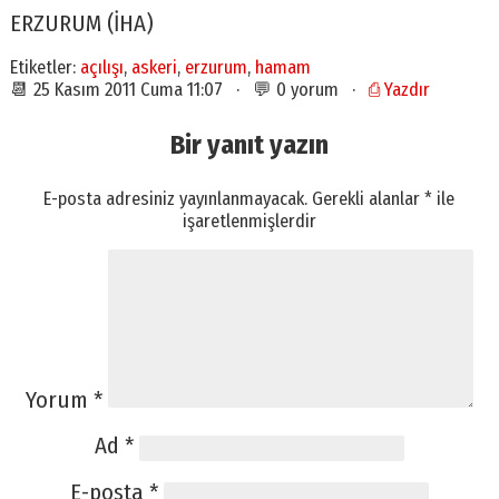
ERZURUM (İHA)
Etiketler:
açılışı
,
askeri
,
erzurum
,
hamam
📆 25 Kasım 2011 Cuma 11:07 · 💬 0 yorum ·
⎙ Yazdır
Bir yanıt yazın
E-posta adresiniz yayınlanmayacak.
Gerekli alanlar
*
ile
işaretlenmişlerdir
Yorum
*
Ad
*
E-posta
*