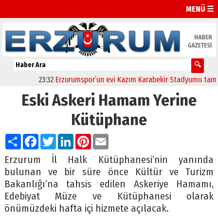
MENÜ ☰
23:32
Erzurumspor’un evi Kazım Karabekir Stadyumu tam kapas
Eski Askeri Hamam Yerine
Kütüphane
Paylaş
Facebook
Twitter
LinkedIn
Pinterest
Email
Erzurum İl Halk Kütüphanesi’nin yanında
bulunan ve bir süre önce Kültür ve Turizm
Bakanlığı’na tahsis edilen Askeriye Hamamı,
Edebiyat Müze ve Kütüphanesi olarak
önümüzdeki hafta içi hizmete açılacak.