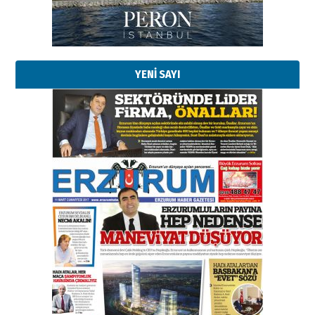
YENİ SAYI
Esat BİNDESEN
Başkan Sekmen’den Erzurum’a
bir vizyon proje daha!
02 Ağustos 2026 Pazar
Kadir SABUNCUOĞLU
Erzurumspor’un köşe taşları
29 Haziran 2026 Pazartesi