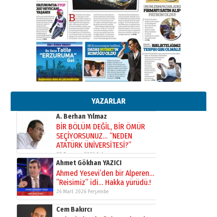
Kenan GÜLERCİ
Murat Şahsuvaroğlu ERKON’da
çıtayı yukarı taşırken,
yönetimdekiler aşağı
çekmemeli!
Orhan BOZKURT
17 Şubat 2026 Salı
Bir fotoğraf, bir şehir, bir
gazeteci… Dizginler kimin
elinde?
YAZARLAR
31 Mart 2026 Salı
A. Berhan Yılmaz
BİR BÖLÜM DEĞİL, BİR ÖMÜR
SEÇİYORSUNUZ… “NEDEN
ATATÜRK ÜNİVERSİTESİ?”
28 Temmuz 2026 Salı
Ahmet Gökhan YAZICI
Ahmed Yesevi’den bir Alperen…
”Reisimiz” idi… Hakka yürüdü.!
26 Mart 2026 Perşembe
Cem Bakırcı