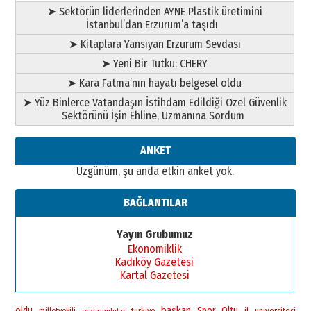
➤ Sektörün liderlerinden AYNE Plastik üretimini
A. Berhan Yılmaz
İstanbul’dan Erzurum’a taşıdı
BİR BÖLÜM DEĞİL, BİR ÖMÜR
SEÇİYORSUNUZ… “NEDEN
➤ Kitaplara Yansıyan Erzurum Sevdası
ATATÜRK ÜNİVERSİTESİ?”
➤ Yeni Bir Tutku: CHERY
28 Temmuz 2026 Salı
Ahmet Gökhan YAZICI
➤ Kara Fatma’nın hayatı belgesel oldu
Ahmed Yesevi’den bir Alperen…
➤ Yüz Binlerce Vatandaşın İstihdam Edildiği Özel Güvenlik
”Reisimiz” idi… Hakka yürüdü.!
Sektörünü İşin Ehline, Uzmanına Sordum
26 Mart 2026 Perşembe
Cem Bakırcı
ANKET
Ardında bıraktığı hatıralarıyla
Üzgünüm, şu anda etkin anket yok.
gönül adamı Faruk Terzioğlu!
13 Mayıs 2026 Çarşamba
BAĞLANTILAR
Esat BİNDESEN
Başkan Sekmen’den Erzurum’a
Yayın Grubumuz
bir vizyon proje daha!
Ekonomiklik
02 Ağustos 2026 Pazar
Kadıköy Gazetesi
Kartal Gazetesi
baskan
oldu
Spor
Oltu
universitesi