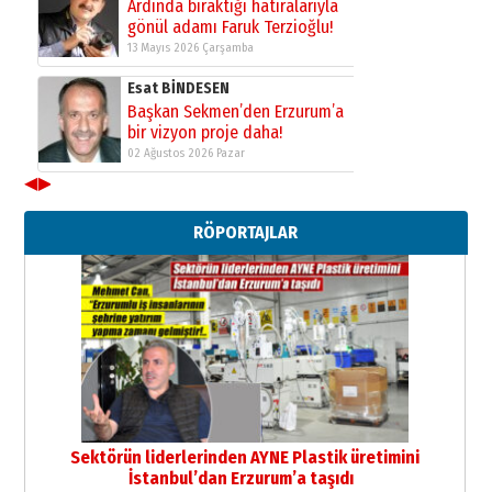
Ardında bıraktığı hatıralarıyla
gönül adamı Faruk Terzioğlu!
13 Mayıs 2026 Çarşamba
Esat BİNDESEN
Başkan Sekmen’den Erzurum’a
bir vizyon proje daha!
02 Ağustos 2026 Pazar
◀
▶
Kadir SABUNCUOĞLU
Erzurumspor’un köşe taşları
RÖPORTAJLAR
29 Haziran 2026 Pazartesi
Kenan GÜLERCİ
Murat Şahsuvaroğlu ERKON’da
çıtayı yukarı taşırken,
yönetimdekiler aşağı
çekmemeli!
Orhan BOZKURT
17 Şubat 2026 Salı
Bir fotoğraf, bir şehir, bir
gazeteci… Dizginler kimin
Sektörün liderlerinden AYNE Plastik üretimini
elinde?
İstanbul’dan Erzurum’a taşıdı
31 Mart 2026 Salı