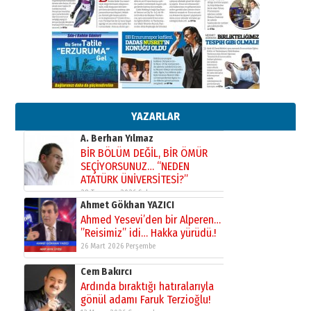
çıtayı yukarı taşırken,
yönetimdekiler aşağı
çekmemeli!
Orhan BOZKURT
17 Şubat 2026 Salı
Bir fotoğraf, bir şehir, bir
gazeteci… Dizginler kimin
elinde?
31 Mart 2026 Salı
A. Berhan Yılmaz
YAZARLAR
BİR BÖLÜM DEĞİL, BİR ÖMÜR
SEÇİYORSUNUZ… “NEDEN
ATATÜRK ÜNİVERSİTESİ?”
28 Temmuz 2026 Salı
Ahmet Gökhan YAZICI
Ahmed Yesevi’den bir Alperen…
”Reisimiz” idi… Hakka yürüdü.!
26 Mart 2026 Perşembe
Cem Bakırcı
Ardında bıraktığı hatıralarıyla
gönül adamı Faruk Terzioğlu!
13 Mayıs 2026 Çarşamba