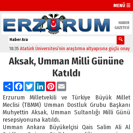
MENÜ ☰
18:35
Atatürk Üniversitesi’nin araştırma altyapısına güçlü onay
12
Aksak, Umman Milli Gününe
Katıldı
Paylaş
Facebook
Twitter
LinkedIn
Pinterest
Email
Erzurum Milletvekili ve Türkiye Büyük Millet
Meclisi (TBMM) Umman Dostluk Grubu Başkanı
Muhyettin Aksak, Umman Sultanlığı Milli Günü
resepsiyonuna katıldı.
Umman Ankara Büyükelçisi Qais Salim Ali Al