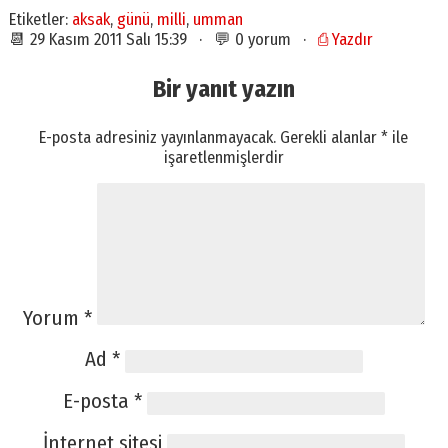
Etiketler:
aksak
,
günü
,
milli
,
umman
📆 29 Kasım 2011 Salı 15:39 · 💬 0 yorum ·
⎙ Yazdır
Bir yanıt yazın
E-posta adresiniz yayınlanmayacak.
Gerekli alanlar
*
ile
işaretlenmişlerdir
Yorum
*
Ad
*
E-posta
*
İnternet sitesi