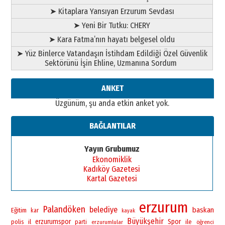
28 Temmuz 2026 Salı
➤ Kitaplara Yansıyan Erzurum Sevdası
Ahmet Gökhan YAZICI
➤ Yeni Bir Tutku: CHERY
Ahmed Yesevi’den bir Alperen…
”Reisimiz” idi… Hakka yürüdü.!
➤ Kara Fatma’nın hayatı belgesel oldu
26 Mart 2026 Perşembe
➤ Yüz Binlerce Vatandaşın İstihdam Edildiği Özel Güvenlik
Sektörünü İşin Ehline, Uzmanına Sordum
Cem Bakırcı
Ardında bıraktığı hatıralarıyla
gönül adamı Faruk Terzioğlu!
ANKET
13 Mayıs 2026 Çarşamba
Üzgünüm, şu anda etkin anket yok.
Esat BİNDESEN
Başkan Sekmen’den Erzurum’a
BAĞLANTILAR
bir vizyon proje daha!
02 Ağustos 2026 Pazar
Yayın Grubumuz
Ekonomiklik
Kadıköy Gazetesi
Kartal Gazetesi
erzurum
Palandöken
belediye
baskan
Eğitim
kar
kayak
Büyükşehir
erzurumspor
Spor
polis
il
ile
parti
erzurumlular
öğrenci