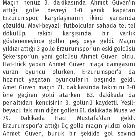
Maçın henüz 3. dakikasında Ahmet Güven’in
attığı golle devreyi 1-0 yenik kapatan
Erzurumspor, karşılaşmanın ikinci yarısında
çözüldü. Mavi-beyazlı futbolcular sahada tel tel
dökülüp, rakibi karşısında bir varlık
gösteremeyince goller peş peşe geldi. Maçın
yıldızı attığı 3 golle Erzurumspor’un eski golcüsü
Şekerspor’un yeni golcüsü Ahmet Güven oldu.
Hat-trick yapan Ahmet Güven maça damgasını
vuran oyuncu olurken, Erzurumspor’a da
hezimet yaşatan oyuncuların başında geldi.
Amet Güven maçın 71. dakikasında takımını 3-0
öne geçiren golü atarken, 83. dakikada da
penaltıdan kendisinin 3. golünü kaydetti. Yeşil-
beyazlı takımın diğer golleri 61. dakikada Musa ve
79. Dakikada Hacı Mustafa’dan geldi.
Erzurumspor’a attığı üç golle maçın yıldızı olan
Ahmet Güven, buruk bir şekilde gol sevinci