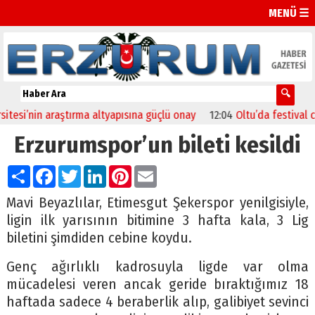
MENÜ ☰
i’nin araştırma altyapısına güçlü onay
12:04
Oltu’da festival coşkus
Erzurumspor’un bileti kesildi
Paylaş
Facebook
Twitter
LinkedIn
Pinterest
Email
Mavi Beyazlılar, Etimesgut Şekerspor yenilgisiyle,
ligin ilk yarısının bitimine 3 hafta kala, 3 Lig
biletini şimdiden cebine koydu.
Genç ağırlıklı kadrosuyla ligde var olma
mücadelesi veren ancak geride bıraktığımız 18
haftada sadece 4 beraberlik alıp, galibiyet sevinci