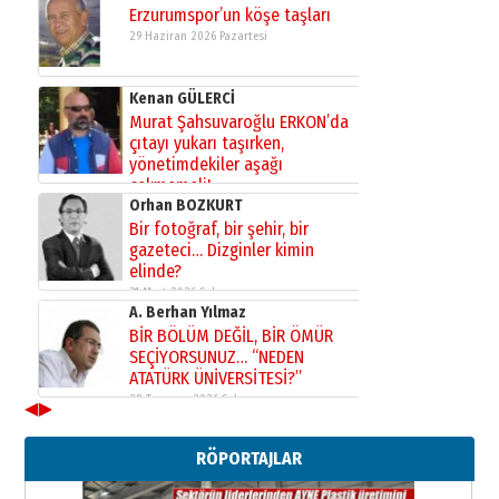
Erzurumspor’un köşe taşları
29 Haziran 2026 Pazartesi
Kenan GÜLERCİ
Murat Şahsuvaroğlu ERKON’da
çıtayı yukarı taşırken,
yönetimdekiler aşağı
çekmemeli!
Orhan BOZKURT
17 Şubat 2026 Salı
Bir fotoğraf, bir şehir, bir
gazeteci… Dizginler kimin
elinde?
31 Mart 2026 Salı
A. Berhan Yılmaz
BİR BÖLÜM DEĞİL, BİR ÖMÜR
SEÇİYORSUNUZ… “NEDEN
ATATÜRK ÜNİVERSİTESİ?”
28 Temmuz 2026 Salı
◀
▶
Ahmet Gökhan YAZICI
Ahmed Yesevi’den bir Alperen…
RÖPORTAJLAR
”Reisimiz” idi… Hakka yürüdü.!
26 Mart 2026 Perşembe