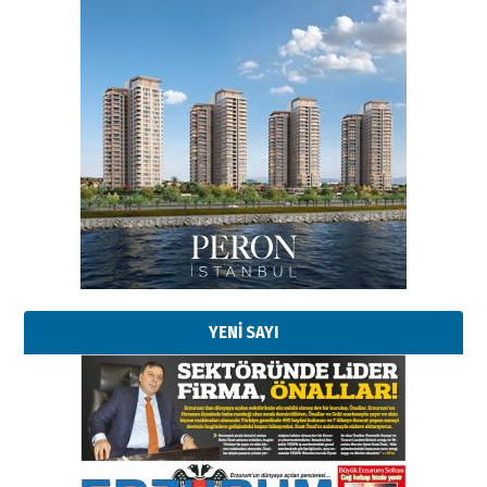
Esat BİNDESEN
Başkan Sekmen’den Erzurum’a
bir vizyon proje daha!
02 Ağustos 2026 Pazar
Kadir SABUNCUOĞLU
Erzurumspor’un köşe taşları
29 Haziran 2026 Pazartesi
YENİ SAYI
Kenan GÜLERCİ
Murat Şahsuvaroğlu ERKON’da
çıtayı yukarı taşırken,
yönetimdekiler aşağı
çekmemeli!
Orhan BOZKURT
17 Şubat 2026 Salı
Bir fotoğraf, bir şehir, bir