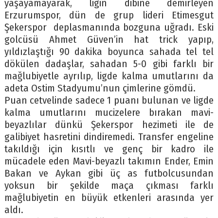
yaşayamayarak, ligin dibine demirleyen
Erzurumspor, dün de grup lideri Etimesgut
Şekerspor deplasmanında bozguna uğradı. Eski
golcüsü Ahmet Güven’in hat trick yapıp,
yıldızlaştığı 90 dakika boyunca sahada tel tel
dökülen dadaşlar, sahadan 5-0 gibi farklı bir
mağlubiyetle ayrılıp, ligde kalma umutlarını da
adeta Ostim Stadyumu’nun çimlerine gömdü.
Puan cetvelinde sadece 1 puanı bulunan ve ligde
kalma umutlarını mucizelere bırakan mavi-
beyazlılar dünkü Şekerspor hezimeti ile de
galibiyet hasretini dindiremedi. Transfer engeline
takıldığı için kısıtlı ve genç bir kadro ile
mücadele eden Mavi-beyazlı takımın Ender, Emin
Bakan ve Aykan gibi üç as futbolcusundan
yoksun bir şekilde maça çıkması farklı
mağlubiyetin en büyük etkenleri arasında yer
aldı.