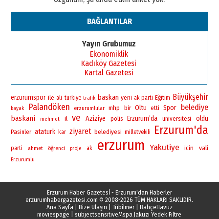
BAĞLANTILAR
Yayın Grubumuz
Ekonomiklik
Kadıköy Gazetesi
Kartal Gazetesi
Büyükşehir
baskan
erzurumspor
yeni
ile
Eğitim
ali
turkiye
ak parti
trafik
Palandöken
belediye
bir
Oltu
Spor
mhp
erzurumlular
etti
kayak
ve
baskani
Aziziye
Erzurum’da
oldu
il
polis
universitesi
mehmet
Erzurum'da
ziyaret
ataturk
Pasinler
belediyesi
kar
milletvekili
erzurum
Yakutiye
vali
icin
parti
ahmet
öğrenci
ak
proje
Erzurumlu
Erzurum Haber Gazetesİ - Erzurum'dan Haberler
erzurumhabergazetesi.com
© 2008-2026 TÜM HAKLARI SAKLIDIR.
Ana Sayfa
|
Bize Ulaşın
|
Tübilmer
|
BahçeHavuz
moviespage
|
subjectsensitive
Mspa Jakuzi Yedek Filtre