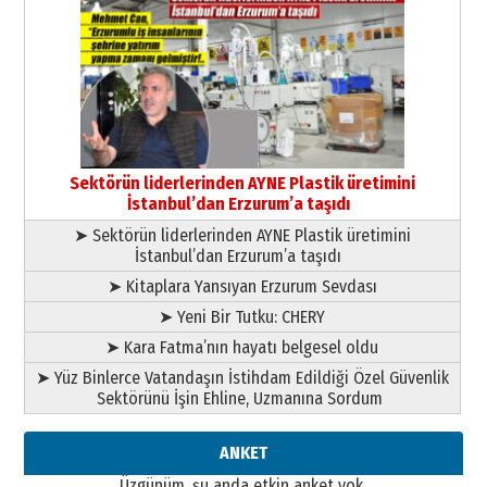
Cem Bakırcı
Ardında bıraktığı hatıralarıyla
gönül adamı Faruk Terzioğlu!
13 Mayıs 2026 Çarşamba
Esat BİNDESEN
Başkan Sekmen’den Erzurum’a
bir vizyon proje daha!
Sektörün liderlerinden AYNE Plastik üretimini
02 Ağustos 2026 Pazar
İstanbul’dan Erzurum’a taşıdı
➤ Sektörün liderlerinden AYNE Plastik üretimini
İstanbul’dan Erzurum’a taşıdı
➤ Kitaplara Yansıyan Erzurum Sevdası
➤ Yeni Bir Tutku: CHERY
➤ Kara Fatma’nın hayatı belgesel oldu
➤ Yüz Binlerce Vatandaşın İstihdam Edildiği Özel Güvenlik
Sektörünü İşin Ehline, Uzmanına Sordum
ANKET
Üzgünüm, şu anda etkin anket yok.