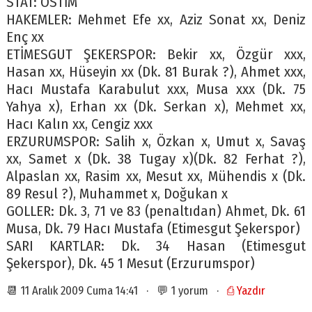
STAT: OSTİM
HAKEMLER: Mehmet Efe xx, Aziz Sonat xx, Deniz
Enç xx
ETİMESGUT ŞEKERSPOR: Bekir xx, Özgür xxx,
Hasan xx, Hüseyin xx (Dk. 81 Burak ?), Ahmet xxx,
Hacı Mustafa Karabulut xxx, Musa xxx (Dk. 75
Yahya x), Erhan xx (Dk. Serkan x), Mehmet xx,
Hacı Kalın xx, Cengiz xxx
ERZURUMSPOR: Salih x, Özkan x, Umut x, Savaş
xx, Samet x (Dk. 38 Tugay x)(Dk. 82 Ferhat ?),
Alpaslan xx, Rasim xx, Mesut xx, Mühendis x (Dk.
89 Resul ?), Muhammet x, Doğukan x
GOLLER: Dk. 3, 71 ve 83 (penaltıdan) Ahmet, Dk. 61
Musa, Dk. 79 Hacı Mustafa (Etimesgut Şekerspor)
SARI KARTLAR: Dk. 34 Hasan (Etimesgut
Şekerspor), Dk. 45 1 Mesut (Erzurumspor)
📆 11 Aralık 2009 Cuma 14:41 · 💬 1 yorum ·
⎙ Yazdır