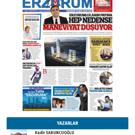
gazeteci… Dizginler kimin
elinde?
31 Mart 2026 Salı
A. Berhan Yılmaz
BİR BÖLÜM DEĞİL, BİR ÖMÜR
SEÇİYORSUNUZ… “NEDEN
ATATÜRK ÜNİVERSİTESİ?”
28 Temmuz 2026 Salı
Ahmet Gökhan YAZICI
Ahmed Yesevi’den bir Alperen…
”Reisimiz” idi… Hakka yürüdü.!
26 Mart 2026 Perşembe
Cem Bakırcı
Ardında bıraktığı hatıralarıyla
gönül adamı Faruk Terzioğlu!
13 Mayıs 2026 Çarşamba
Esat BİNDESEN
Başkan Sekmen’den Erzurum’a
bir vizyon proje daha!
02 Ağustos 2026 Pazar
YAZARLAR
Kadir SABUNCUOĞLU