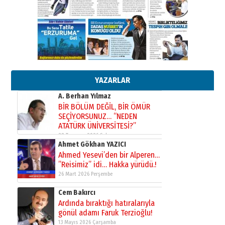
Orhan BOZKURT
17 Şubat 2026 Salı
Bir fotoğraf, bir şehir, bir
gazeteci… Dizginler kimin
elinde?
31 Mart 2026 Salı
A. Berhan Yılmaz
BİR BÖLÜM DEĞİL, BİR ÖMÜR
SEÇİYORSUNUZ… “NEDEN
YAZARLAR
ATATÜRK ÜNİVERSİTESİ?”
28 Temmuz 2026 Salı
Ahmet Gökhan YAZICI
Ahmed Yesevi’den bir Alperen…
”Reisimiz” idi… Hakka yürüdü.!
26 Mart 2026 Perşembe
Cem Bakırcı
Ardında bıraktığı hatıralarıyla
gönül adamı Faruk Terzioğlu!
13 Mayıs 2026 Çarşamba
Esat BİNDESEN
Başkan Sekmen’den Erzurum’a
bir vizyon proje daha!