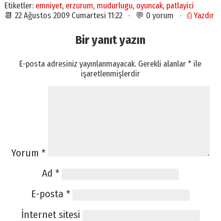
Etiketler:
emniyet
,
erzurum
,
mudurlugu
,
oyuncak
,
patlayici
📆 22 Ağustos 2009 Cumartesi 11:22 · 💬 0 yorum ·
⎙ Yazdır
Bir yanıt yazın
E-posta adresiniz yayınlanmayacak.
Gerekli alanlar
*
ile
işaretlenmişlerdir
Yorum
*
Ad
*
E-posta
*
İnternet sitesi