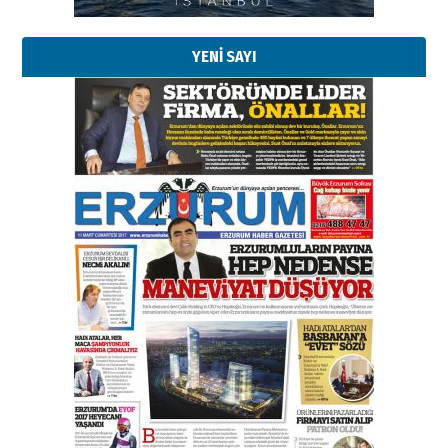
YENİ SAYI
Esat BİNDESEN
Başkan Sekmen’den Erzurum’a
bir vizyon proje daha!
02 Ağustos 2026 Pazar
Kadir SABUNCUOĞLU
Erzurumspor’un köşe taşları
29 Haziran 2026 Pazartesi
Kenan GÜLERCİ
Murat Şahsuvaroğlu ERKON’da
çıtayı yukarı taşırken,
yönetimdekiler aşağı
çekmemeli!