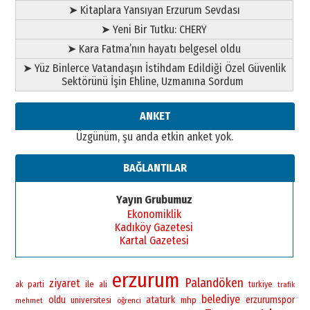
➤ Kitaplara Yansıyan Erzurum Sevdası
”Reisimiz” idi… Hakka yürüdü.!
26 Mart 2026 Perşembe
➤ Yeni Bir Tutku: CHERY
➤ Kara Fatma’nın hayatı belgesel oldu
Cem Bakırcı
Ardında bıraktığı hatıralarıyla
➤ Yüz Binlerce Vatandaşın İstihdam Edildiği Özel Güvenlik
gönül adamı Faruk Terzioğlu!
Sektörünü İşin Ehline, Uzmanına Sordum
13 Mayıs 2026 Çarşamba
ANKET
Esat BİNDESEN
Başkan Sekmen’den Erzurum’a
Üzgünüm, şu anda etkin anket yok.
bir vizyon proje daha!
02 Ağustos 2026 Pazar
BAĞLANTILAR
Yayın Grubumuz
Ekonomiklik
Kadıköy Gazetesi
Kartal Gazetesi
erzurum
Palandöken
ziyaret
ile
ak parti
ali
turkiye
trafik
belediye
oldu
ataturk
erzurumspor
universitesi
mhp
öğrenci
mehmet