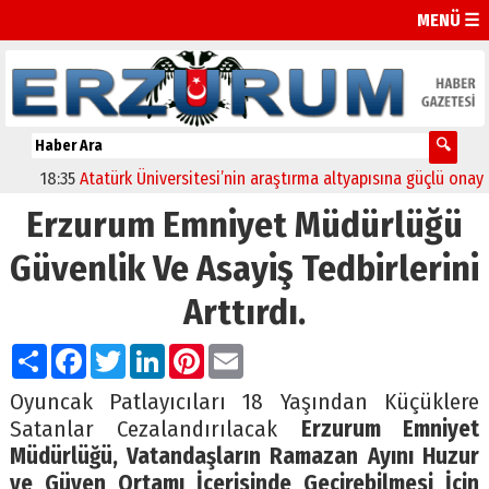
MENÜ ☰
18:35
Atatürk Üniversitesi’nin araştırma altyapısına güçlü onay
12
Erzurum Emniyet Müdürlüğü
Güvenlik Ve Asayiş Tedbirlerini
Arttırdı.
Paylaş
Facebook
Twitter
LinkedIn
Pinterest
Email
Oyuncak Patlayıcıları 18 Yaşından Küçüklere
Satanlar Cezalandırılacak
Erzurum Emniyet
Müdürlüğü, Vatandaşların Ramazan Ayını Huzur
ve Güven Ortamı İçerisinde Geçirebilmesi İçin