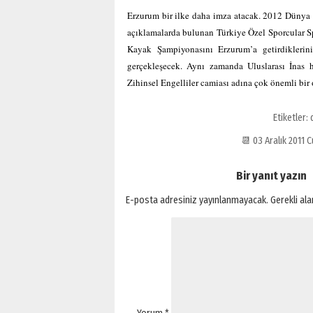
Erzurum bir ilke daha imza atacak. 2012 Dünya
açıklamalarda bulunan Türkiye Özel Sporcular S
Kayak Şampiyonasını Erzurum’a getirdikleri
gerçekleşecek. Aynı zamanda Uluslarası İnas h
Zihinsel Engelliler camiası adına çok önemli bir
Etiketler:
📆 03 Aralık 201
Bir yanıt yazın
E-posta adresiniz yayınlanmayacak.
Gerekli al