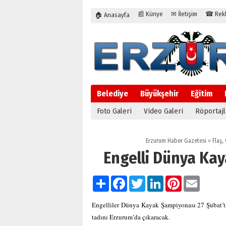
📰 Künye
✉ İletişim
☎ Rekla
🏠 Anasayfa
Belediye
Büyükşehir
Eğitim
Foto Galeri
Video Galeri
Röportajl
Erzurum Haber Gazetesi
»
Flaş
,
Engelli Dünya Ka
Paylaş
Facebook
Twitter
LinkedIn
Pinterest
Email
Engelliler Dünya Kayak Şampiyonası 27 Şubat’ta
tadını Erzurum’da çıkaracak.