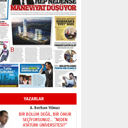
Başkan Sekmen’den Erzurum’a
bir vizyon proje daha!
02 Ağustos 2026 Pazar
Kadir SABUNCUOĞLU
Erzurumspor’un köşe taşları
29 Haziran 2026 Pazartesi
Kenan GÜLERCİ
Murat Şahsuvaroğlu ERKON’da
çıtayı yukarı taşırken,
yönetimdekiler aşağı
çekmemeli!
Orhan BOZKURT
17 Şubat 2026 Salı
Bir fotoğraf, bir şehir, bir
gazeteci… Dizginler kimin
elinde?
YAZARLAR
31 Mart 2026 Salı
A. Berhan Yılmaz
BİR BÖLÜM DEĞİL, BİR ÖMÜR
SEÇİYORSUNUZ… “NEDEN
ATATÜRK ÜNİVERSİTESİ?”