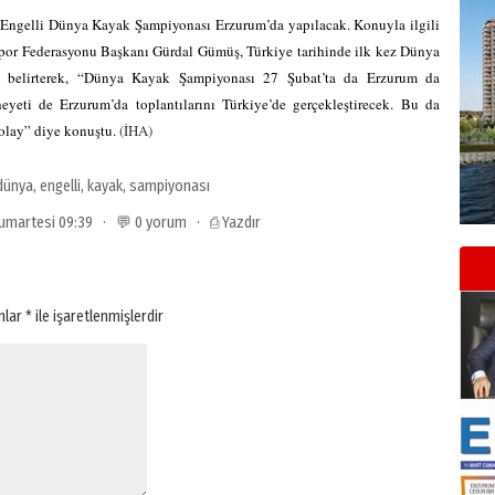
 Engelli Dünya Kayak Şampiyonası Erzurum’da yapılacak. Konuyla ilgili
por Federasyonu Başkanı Gürdal Gümüş, Türkiye tarihinde ilk kez Dünya
ni belirterek, “Dünya Kayak Şampiyonası 27 Şubat’ta da Erzurum da
eyeti de Erzurum’da toplantılarını Türkiye’de gerçekleştirecek. Bu da
 olay” diye konuştu.
(İHA)
dünya
,
engelli
,
kayak
,
sampiyonası
1 Cumartesi 09:39 · 💬 0 yorum ·
⎙ Yazdır
anlar
*
ile işaretlenmişlerdir