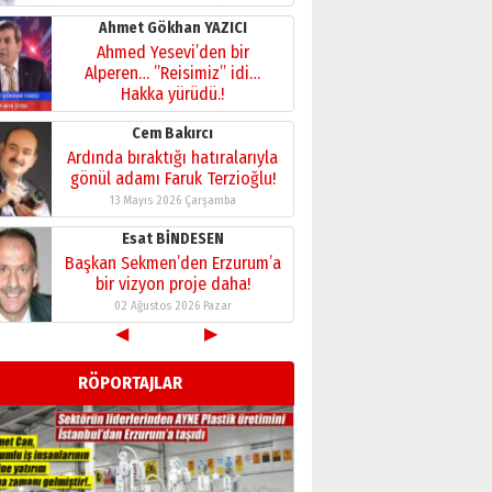
28 Temmuz 2026 Salı
Ahmet Gökhan YAZICI
Ahmed Yesevi’den bir
Alperen… ”Reisimiz” idi…
Hakka yürüdü.!
26 Mart 2026 Perşembe
Cem Bakırcı
Ardında bıraktığı hatıralarıyla
gönül adamı Faruk Terzioğlu!
13 Mayıs 2026 Çarşamba
Esat BİNDESEN
Başkan Sekmen’den Erzurum’a
bir vizyon proje daha!
02 Ağustos 2026 Pazar
◀
▶
Kadir SABUNCUOĞLU
Erzurumspor’un köşe taşları
RÖPORTAJLAR
29 Haziran 2026 Pazartesi
Kenan GÜLERCİ
Murat Şahsuvaroğlu ERKON’da