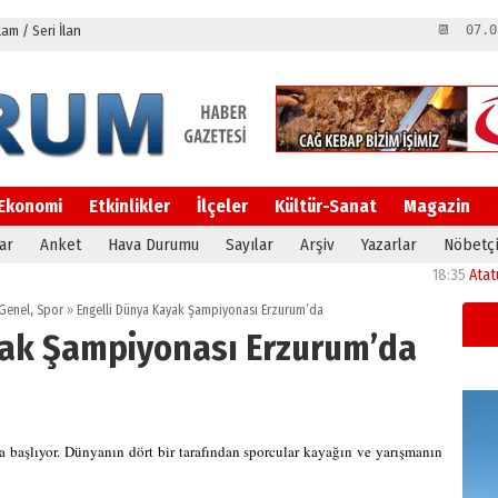
m / Seri İlan
📆 07.0
Ekonomi
Etkinlikler
İlçeler
Kültür-Sanat
Magazin
ar
Anket
Hava Durumu
Sayılar
Arşiv
Yazarlar
Nöbetçi
18:35
Atatürk Üniv
Genel
,
Spor
»
Engelli Dünya Kayak Şampiyonası Erzurum’da
yak Şampiyonası Erzurum’da
 başlıyor. Dünyanın dört bir tarafından sporcular kayağın ve yarışmanın