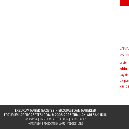
Erzur
erzu
proje
oldu
kayak
ak par
be
kar
ERZURUM HABER GAZETESİ - ERZURUM'DAN HABERLER
ERZURUMHABERGAZETESI.COM
© 2008-2026 TÜM HAKLARI SAKLIDIR.
ANA SAYFA
|
BIZE ULAŞIN
|
TÜBILMER
|
BAHÇEHAVUZ
HOMGARDN
|
PEOSOC
MSPA JAKUZI YEDEK FILTRE