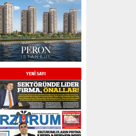
YENİ SAYI
Esat BİNDESEN