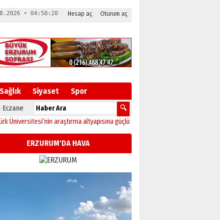
8.2026 • 04:58:21
Hesap aç
Oturum aç
Sağlık
Siyaset
Spor
 Eczane
ersitesi’nin araştırma altyapısına güçlü onay
12:04
Oltu’da festival coşkusu k
ERZURUM'DA HAVA