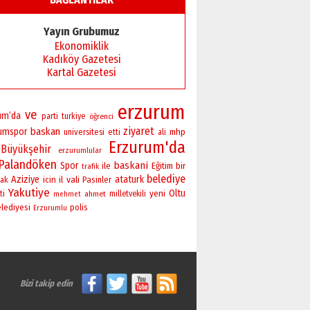
Başkan Sekmen’den Erzurum’a
bir vizyon proje daha!
Yayın Grubumuz
02 Ağustos 2026 Pazar
Ekonomiklik
Kadıköy Gazetesi
Kartal Gazetesi
erzurum
ve
um’da
parti
turkiye
öğrenci
ziyaret
baskan
rumspor
universitesi
mhp
etti
ali
Erzurum'da
Büyükşehir
erzurumlular
Palandöken
baskani
Spor
bir
ile
Eğitim
trafik
belediye
Aziziye
vali
ataturk
icin
il
Pasinler
ak
Yakutiye
yeni
Oltu
ti
ahmet
milletvekili
mehmet
lediyesi
polis
Erzurumlu
Bizi takip edin