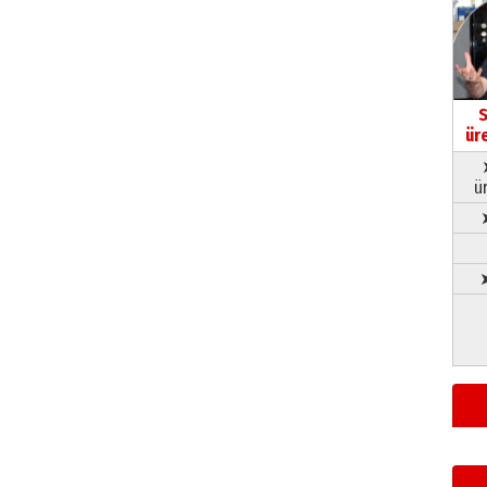
S
ür
ü
➤