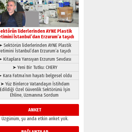
çıtayı yukarı taşırken,
yönetimdekiler aşağı
çekmemeli!
Orhan BOZKURT
17 Şubat 2026 Salı
Bir fotoğraf, bir şehir, bir
gazeteci… Dizginler kimin
ektörün liderlerinden AYNE Plastik
elinde?
etimini İstanbul’dan Erzurum’a taşıdı
31 Mart 2026 Salı
➤ Sektörün liderlerinden AYNE Plastik
A. Berhan Yılmaz
retimini İstanbul’dan Erzurum’a taşıdı
BİR BÖLÜM DEĞİL, BİR ÖMÜR
SEÇİYORSUNUZ… “NEDEN
➤ Kitaplara Yansıyan Erzurum Sevdası
ATATÜRK ÜNİVERSİTESİ?”
➤ Yeni Bir Tutku: CHERY
28 Temmuz 2026 Salı
Ahmet Gökhan YAZICI
 Kara Fatma’nın hayatı belgesel oldu
Ahmed Yesevi’den bir
➤ Yüz Binlerce Vatandaşın İstihdam
Alperen… ”Reisimiz” idi…
Edildiği Özel Güvenlik Sektörünü İşin
Hakka yürüdü.!
Ehline, Uzmanına Sordum
26 Mart 2026 Perşembe
Cem Bakırcı
Ardında bıraktığı hatıralarıyla
ANKET
gönül adamı Faruk Terzioğlu!
Üzgünüm, şu anda etkin anket yok.
13 Mayıs 2026 Çarşamba
Esat BİNDESEN
BAĞLANTILAR