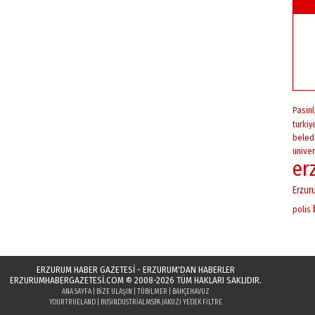
Pasinl
turkiy
beled
univer
er
Erzur
polis
ERZURUM HABER GAZETESİ - ERZURUM'DAN HABERLER
ERZURUMHABERGAZETESI.COM
© 2008-2026 TÜM HAKLARI SAKLIDIR.
ANA SAYFA
|
BIZE ULAŞIN
|
TÜBILMER
|
BAHÇEHAVUZ
YOURTRUELAND
|
BUSINDUSTRIAL
MSPA JAKUZI YEDEK FILTRE