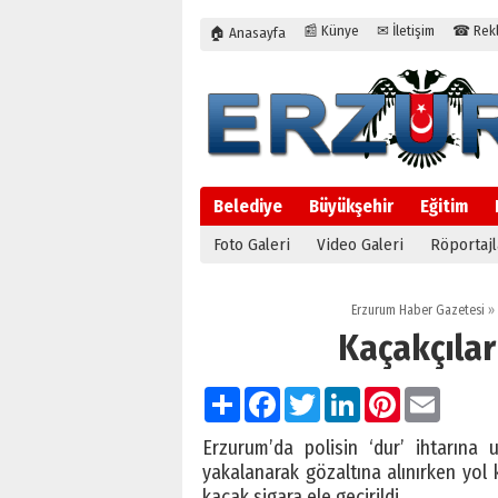
📰 Künye
✉ İletişim
☎ Rekla
🏠 Anasayfa
Belediye
Büyükşehir
Eğitim
Foto Galeri
Video Galeri
Röportajl
Erzurum Haber Gazetesi
»
Kaçakçılar
Paylaş
Facebook
Twitter
LinkedIn
Pinterest
Email
Erzurum’da polisin ‘dur’ ihtarına
yakalanarak gözaltına alınırken yol 
kaçak sigara ele geçirildi.