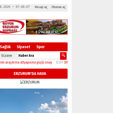
8.2026 • 07:46:07
Hesap aç
Oturum aç
Sağlık
Siyaset
Spor
 Eczane
ştırma altyapısına güçlü onay
12:04
Oltu’da festival coşkusu konserle zirveye 
ERZURUM'DA HAVA