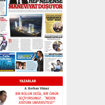
Murat Şahsuvaroğlu ERKON’da
çıtayı yukarı taşırken,
yönetimdekiler aşağı
çekmemeli!
Orhan BOZKURT
17 Şubat 2026 Salı
Bir fotoğraf, bir şehir, bir
gazeteci… Dizginler kimin
elinde?
31 Mart 2026 Salı
A. Berhan Yılmaz
BİR BÖLÜM DEĞİL, BİR ÖMÜR
SEÇİYORSUNUZ… “NEDEN
ATATÜRK ÜNİVERSİTESİ?”
28 Temmuz 2026 Salı
Ahmet Gökhan YAZICI
Ahmed Yesevi’den bir
Alperen… ”Reisimiz” idi…
Hakka yürüdü.!
YAZARLAR
26 Mart 2026 Perşembe
Cem Bakırcı
Ardında bıraktığı hatıralarıyla
gönül adamı Faruk Terzioğlu!
13 Mayıs 2026 Çarşamba