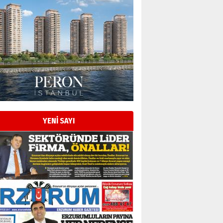
YENİ SAYI
Esat BİNDESEN
Başkan Sekmen’den Erzurum’a
bir vizyon proje daha!
02 Ağustos 2026 Pazar
Kadir SABUNCUOĞLU
Erzurumspor’un köşe taşları
29 Haziran 2026 Pazartesi
Kenan GÜLERCİ