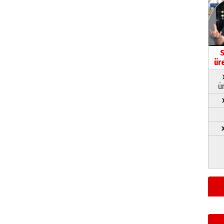
S
ür
ü
➤