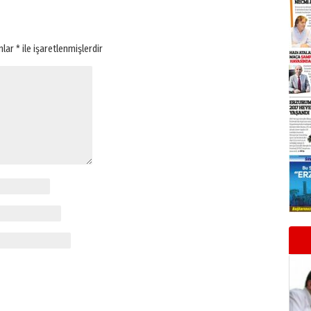
anlar
*
ile işaretlenmişlerdir