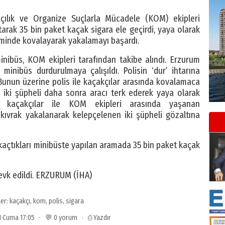
ılık ve Organize Suçlarla Mücadele (KOM) ekipleri
arak 35 bin paket kaçak sigara ele geçirdi, yaya olarak
zeminde kovalayarak yakalamayı başardı.
nibüs, KOM ekipleri tarafından takibe alındı. Erzurum
k minibüs durdurulmaya çalışıldı. Polisin ‘dur’ ihtarına
unun üzerine polis ile kaçakçılar arasında kovalamaca
n iki şüpheli daha sonra aracı terk ederek yaya olarak
 kaçakçılar ile KOM ekipleri arasında yaşanan
skıvrak yakalanarak kelepçelenen iki şüpheli gözaltına
 kaçtıkları minibüste yapılan aramada 35 bin paket kaçak
sevk edildi. ERZURUM (İHA)
ler:
kaçakçı
,
kom
,
polis
,
sigara
011 Cuma 17:05 · 💬 0 yorum ·
⎙ Yazdır