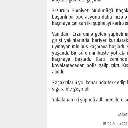
Erzurum Emniyet Müdürlüğü Kaçakç
başarılı bir operasyona daha imza at
kaçmaya çalışan iki şüpheliyi karlı 
Van’dan- Erzurum’a gelen şüpheli mi
girişi yakınlarında bariyer kurulara
uymayan minibüs kaçmaya başladı. B
yaşandı. Bir süre minibüsle yol ala
kaçmaya başladı. Karlı zeminde
kovalamacadan polis galip çıktı. Kı
alındı.
Kaçakçıların yol kenarında terk edip
sigara ele geçirildi.
Yakalanan iki şüpheli adli mercilere 
Etiket
📆 09 Aralık 2