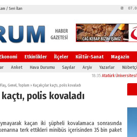
m / Seri İlan
📆 07.0
Ekonomi
Etkinlikler
İlçeler
Kültür-Sanat
Magazin
ar
Anket
Hava Durumu
Sayılar
Arşiv
Yazarlar
Nöbetçi
18:35
Atatürk Üniversitesi’nin ara
Flaş
,
Genel
,
Toplum
»
Kaçakçılar kaçtı, polis kovaladı
 kaçtı, polis kovaladı
 uymayarak kaçan iki şüpheli kovalamaca sonrasında
kenarına terk ettikleri minibüs içerisinden 35 bin paket