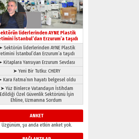
ATATÜRK ÜNİVERSİTESİ?”
28 Temmuz 2026 Salı
Ahmet Gökhan YAZICI
Ahmed Yesevi’den bir
Alperen… ”Reisimiz” idi…
ektörün liderlerinden AYNE Plastik
Hakka yürüdü.!
etimini İstanbul’dan Erzurum’a taşıdı
26 Mart 2026 Perşembe
Cem Bakırcı
➤ Sektörün liderlerinden AYNE Plastik
Ardında bıraktığı hatıralarıyla
retimini İstanbul’dan Erzurum’a taşıdı
gönül adamı Faruk Terzioğlu!
➤ Kitaplara Yansıyan Erzurum Sevdası
13 Mayıs 2026 Çarşamba
➤ Yeni Bir Tutku: CHERY
Esat BİNDESEN
 Kara Fatma’nın hayatı belgesel oldu
Başkan Sekmen’den Erzurum’a
➤ Yüz Binlerce Vatandaşın İstihdam
bir vizyon proje daha!
Edildiği Özel Güvenlik Sektörünü İşin
02 Ağustos 2026 Pazar
Ehline, Uzmanına Sordum
ANKET
Üzgünüm, şu anda etkin anket yok.
BAĞLANTILAR