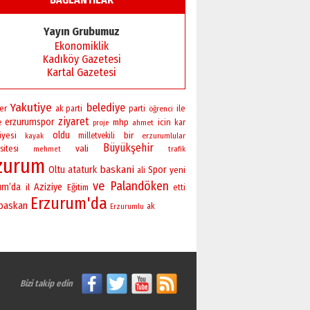
Yayın Grubumuz
Ekonomiklik
Kadıköy Gazetesi
Kartal Gazetesi
Yakutiye
belediye
er
ile
ak parti
parti
öğrenci
ziyaret
erzurumspor
mhp
icin
e
ahmet
kar
proje
oldu
bir
iyesi
milletvekili
erzurumlular
kayak
Büyükşehir
vali
sitesi
mehmet
trafik
zurum
baskani
Oltu
ataturk
Spor
yeni
ali
ve
Palandöken
um’da
Aziziye
il
Eğitim
etti
Erzurum'da
baskan
ak
Erzurumlu
Bizi takip edin