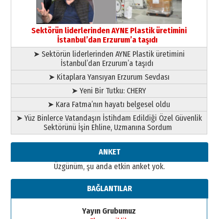
Orhan BOZKURT
17 Şubat 2026 Salı
Bir fotoğraf, bir şehir, bir
gazeteci… Dizginler kimin
Sektörün liderlerinden AYNE Plastik üretimini
elinde?
İstanbul’dan Erzurum’a taşıdı
31 Mart 2026 Salı
➤ Sektörün liderlerinden AYNE Plastik üretimini
A. Berhan Yılmaz
İstanbul’dan Erzurum’a taşıdı
BİR BÖLÜM DEĞİL, BİR ÖMÜR
SEÇİYORSUNUZ… “NEDEN
➤ Kitaplara Yansıyan Erzurum Sevdası
ATATÜRK ÜNİVERSİTESİ?”
➤ Yeni Bir Tutku: CHERY
28 Temmuz 2026 Salı
Ahmet Gökhan YAZICI
➤ Kara Fatma’nın hayatı belgesel oldu
Ahmed Yesevi’den bir Alperen…
➤ Yüz Binlerce Vatandaşın İstihdam Edildiği Özel Güvenlik
”Reisimiz” idi… Hakka yürüdü.!
Sektörünü İşin Ehline, Uzmanına Sordum
26 Mart 2026 Perşembe
Cem Bakırcı
ANKET
Ardında bıraktığı hatıralarıyla
Üzgünüm, şu anda etkin anket yok.
gönül adamı Faruk Terzioğlu!
13 Mayıs 2026 Çarşamba
BAĞLANTILAR
Esat BİNDESEN
Başkan Sekmen’den Erzurum’a
Yayın Grubumuz
bir vizyon proje daha!