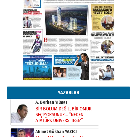
02 Ağustos 2026 Pazar
Kadir SABUNCUOĞLU
Erzurumspor’un köşe taşları
29 Haziran 2026 Pazartesi
Kenan GÜLERCİ
Murat Şahsuvaroğlu ERKON’da
çıtayı yukarı taşırken,
yönetimdekiler aşağı
çekmemeli!
Orhan BOZKURT
17 Şubat 2026 Salı
Bir fotoğraf, bir şehir, bir
gazeteci… Dizginler kimin
elinde?
YAZARLAR
31 Mart 2026 Salı
A. Berhan Yılmaz
BİR BÖLÜM DEĞİL, BİR ÖMÜR
SEÇİYORSUNUZ… “NEDEN
ATATÜRK ÜNİVERSİTESİ?”
28 Temmuz 2026 Salı
Ahmet Gökhan YAZICI