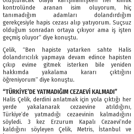
oluşturacak olaya karışmamışken her kimlik
kontrolünde aranan isim oluyorum, hiç
tanımadığım adamları dolandırdığım
gerekçesiyle hapis cezası alıp yatıyorum. Suçsuz
olduğum sonradan ortaya çıkıyor ama iş işten
geçmiş oluyor” diye konuştu.
Çelik, “Ben hapiste yatarken sahte Halis
dolandırıcılık yapmaya devam edince hapisten
çıkıp evime gitmek isterken bile yeniden
hakkımda yakalama kararı çıktığını
öğreniyorum” diye konuştu.
“TÜRKİYE’DE YATMADIĞIM CEZAEVİ KALMADI”
Halis Çelik, derdini anlatmak için yola çıktığı her
yerde yakalanarak cezaevine atıldığını,
Türkiye’de yatmadığı cezaevinin kalmadığını
söyledi. 3 kez Erzurum Kapalı Cezaevi’nde
kaldığını söyleyen Çelik, Metris, İstanbul ve