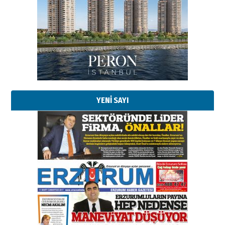
YENİ SAYI
Esat BİNDESEN
Başkan Sekmen’den Erzurum’a
bir vizyon proje daha!