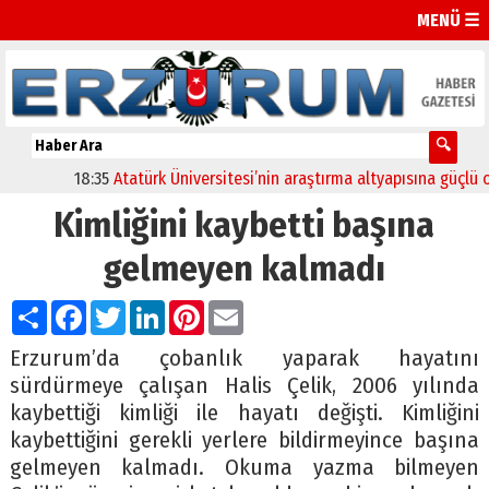
MENÜ ☰
18:35
Atatürk Üniversitesi’nin araştırma altyapısına güçlü onay
Kimliğini kaybetti başına
gelmeyen kalmadı
Paylaş
Facebook
Twitter
LinkedIn
Pinterest
Email
Erzurum’da çobanlık yaparak hayatını
sürdürmeye çalışan Halis Çelik, 2006 yılında
kaybettiği kimliği ile hayatı değişti. Kimliğini
kaybettiğini gerekli yerlere bildirmeyince başına
gelmeyen kalmadı. Okuma yazma bilmeyen