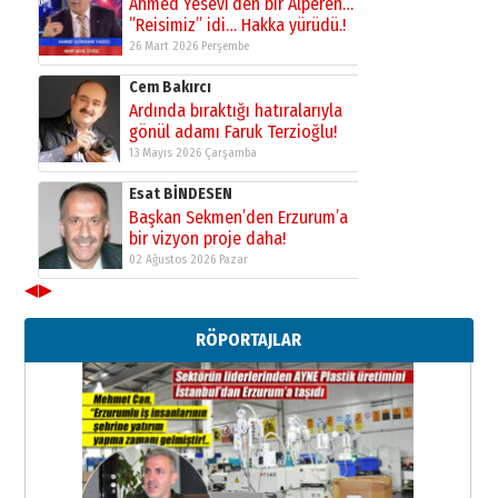
Ahmed Yesevi’den bir Alperen…
”Reisimiz” idi… Hakka yürüdü.!
26 Mart 2026 Perşembe
Cem Bakırcı
Ardında bıraktığı hatıralarıyla
gönül adamı Faruk Terzioğlu!
13 Mayıs 2026 Çarşamba
Esat BİNDESEN
Başkan Sekmen’den Erzurum’a
bir vizyon proje daha!
02 Ağustos 2026 Pazar
◀
▶
Kadir SABUNCUOĞLU
Erzurumspor’un köşe taşları
RÖPORTAJLAR
29 Haziran 2026 Pazartesi
Kenan GÜLERCİ
Murat Şahsuvaroğlu ERKON’da
çıtayı yukarı taşırken,
yönetimdekiler aşağı
çekmemeli!