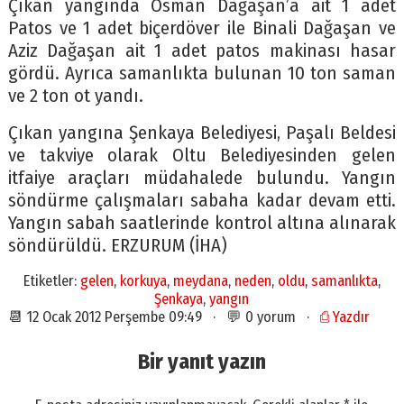
Çıkan yangında Osman Dağaşan’a ait 1 adet
Patos ve 1 adet biçerdöver ile Binali Dağaşan ve
Aziz Dağaşan ait 1 adet patos makinası hasar
gördü. Ayrıca samanlıkta bulunan 10 ton saman
ve 2 ton ot yandı.
Çıkan yangına Şenkaya Belediyesi, Paşalı Beldesi
ve takviye olarak Oltu Belediyesinden gelen
itfaiye araçları müdahalede bulundu. Yangın
söndürme çalışmaları sabaha kadar devam etti.
Yangın sabah saatlerinde kontrol altına alınarak
söndürüldü. ERZURUM (İHA)
Etiketler:
gelen
,
korkuya
,
meydana
,
neden
,
oldu
,
samanlıkta
,
Şenkaya
,
yangın
📆 12 Ocak 2012 Perşembe 09:49 · 💬 0 yorum ·
⎙ Yazdır
Bir yanıt yazın