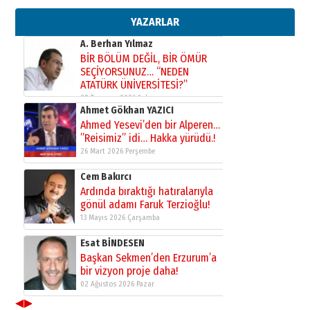
gazeteci… Dizginler kimin
elinde?
YAZARLAR
31 Mart 2026 Salı
A. Berhan Yılmaz
BİR BÖLÜM DEĞİL, BİR ÖMÜR
SEÇİYORSUNUZ… “NEDEN
ATATÜRK ÜNİVERSİTESİ?”
28 Temmuz 2026 Salı
Ahmet Gökhan YAZICI
Ahmed Yesevi’den bir Alperen…
”Reisimiz” idi… Hakka yürüdü.!
26 Mart 2026 Perşembe
Cem Bakırcı
Ardında bıraktığı hatıralarıyla
gönül adamı Faruk Terzioğlu!
13 Mayıs 2026 Çarşamba
Esat BİNDESEN
Başkan Sekmen’den Erzurum’a
bir vizyon proje daha!
02 Ağustos 2026 Pazar
◀
▶
Kadir SABUNCUOĞLU