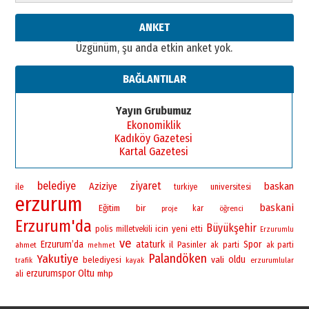
Cem Bakırcı
ANKET
Ardında bıraktığı hatıralarıyla
Üzgünüm, şu anda etkin anket yok.
gönül adamı Faruk Terzioğlu!
13 Mayıs 2026 Çarşamba
BAĞLANTILAR
Esat BİNDESEN
Başkan Sekmen’den Erzurum’a
Yayın Grubumuz
bir vizyon proje daha!
Ekonomiklik
02 Ağustos 2026 Pazar
Kadıköy Gazetesi
Kartal Gazetesi
belediye
ziyaret
baskan
Aziziye
ile
universitesi
turkiye
erzurum
baskani
bir
Eğitim
kar
öğrenci
proje
Erzurum'da
Büyükşehir
yeni
polis
icin
milletvekili
etti
Erzurumlu
ve
Erzurum’da
ataturk
Spor
il
Pasinler
ahmet
ak
parti
ak parti
mehmet
Palandöken
Yakutiye
vali
oldu
belediyesi
erzurumlular
trafik
kayak
erzurumspor
Oltu
mhp
ali