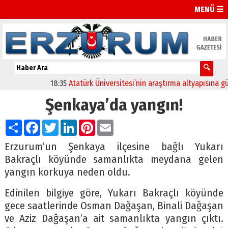
MENÜ ☰
18:35
Atatürk Üniversitesi’nin araştırma altyapısına güçlü
Şenkaya’da yangın!
Paylaş
Facebook
Twitter
LinkedIn
Pinterest
Email
Erzurum’un Şenkaya ilçesine bağlı Yukarı
Bakraçlı köyünde samanlıkta meydana gelen
yangın korkuya neden oldu.
Edinilen bilgiye göre, Yukarı Bakraçlı köyünde
gece saatlerinde Osman Dağaşan, Binali Dağaşan
ve Aziz Dağaşan’a ait samanlıkta yangın çıktı.