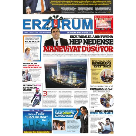
Esat BİNDESEN
Başkan Sekmen’den Erzurum’a
bir vizyon proje daha!
02 Ağustos 2026 Pazar
Kadir SABUNCUOĞLU
Erzurumspor’un köşe taşları
29 Haziran 2026 Pazartesi
Kenan GÜLERCİ
Murat Şahsuvaroğlu ERKON’da
çıtayı yukarı taşırken,
yönetimdekiler aşağı
çekmemeli!
Orhan BOZKURT
17 Şubat 2026 Salı
Bir fotoğraf, bir şehir, bir