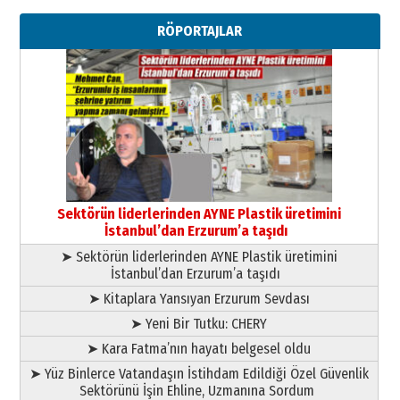
Erzurumspor’un köşe taşları
RÖPORTAJLAR
29 Haziran 2026 Pazartesi
Kenan GÜLERCİ
Murat Şahsuvaroğlu ERKON’da
çıtayı yukarı taşırken,
yönetimdekiler aşağı
çekmemeli!
Orhan BOZKURT
17 Şubat 2026 Salı
Bir fotoğraf, bir şehir, bir
gazeteci… Dizginler kimin
Sektörün liderlerinden AYNE Plastik üretimini
elinde?
İstanbul’dan Erzurum’a taşıdı
31 Mart 2026 Salı
➤ Sektörün liderlerinden AYNE Plastik üretimini
A. Berhan Yılmaz
İstanbul’dan Erzurum’a taşıdı
BİR BÖLÜM DEĞİL, BİR ÖMÜR
SEÇİYORSUNUZ… “NEDEN
➤ Kitaplara Yansıyan Erzurum Sevdası
ATATÜRK ÜNİVERSİTESİ?”
➤ Yeni Bir Tutku: CHERY
28 Temmuz 2026 Salı
Ahmet Gökhan YAZICI
➤ Kara Fatma’nın hayatı belgesel oldu
Ahmed Yesevi’den bir Alperen…
➤ Yüz Binlerce Vatandaşın İstihdam Edildiği Özel Güvenlik
”Reisimiz” idi… Hakka yürüdü.!
Sektörünü İşin Ehline, Uzmanına Sordum
26 Mart 2026 Perşembe