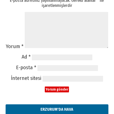
E-posta adresiniz yayınlanmayacak.
Gerekli alanlar
*
ile
işaretlenmişlerdir
Yorum
*
Ad
*
E-posta
*
İnternet sitesi
ERZURUM'DA HAVA