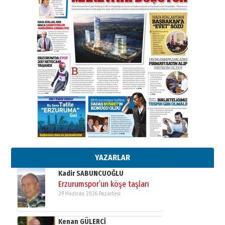
SEÇİYORSUNUZ… “NEDEN
ATATÜRK ÜNİVERSİTESİ?”
28 Temmuz 2026 Salı
Ahmet Gökhan YAZICI
Ahmed Yesevi’den bir Alperen…
”Reisimiz” idi… Hakka yürüdü.!
26 Mart 2026 Perşembe
Cem Bakırcı
Ardında bıraktığı hatıralarıyla
gönül adamı Faruk Terzioğlu!
13 Mayıs 2026 Çarşamba
Esat BİNDESEN
Başkan Sekmen’den Erzurum’a
bir vizyon proje daha!
02 Ağustos 2026 Pazar
YAZARLAR
Kadir SABUNCUOĞLU
Erzurumspor’un köşe taşları
29 Haziran 2026 Pazartesi
Kenan GÜLERCİ