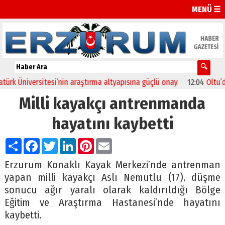
MENÜ ☰
 Üniversitesi’nin araştırma altyapısına güçlü onay
12:04
Oltu’da fes
Milli kayakçı antrenmanda
hayatını kaybetti
Paylaş
Facebook
Twitter
LinkedIn
Pinterest
Email
Erzurum Konaklı Kayak Merkezi’nde antrenman
yapan milli kayakçı Aslı Nemutlu (17), düşme
sonucu ağır yaralı olarak kaldırıldığı Bölge
Eğitim ve Araştırma Hastanesi’nde hayatını
kaybetti.