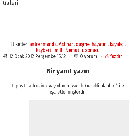
Galeri
Etiketler:
antrenmanda
,
Aslıhan
,
düşme
,
hayatini
,
kayakçı
,
kaybetti
,
milli
,
Nemutlu
,
sonucu
📆 12 Ocak 2012 Perşembe 15:12 · 💬 0 yorum ·
⎙ Yazdır
Bir yanıt yazın
E-posta adresiniz yayınlanmayacak.
Gerekli alanlar
*
ile
işaretlenmişlerdir