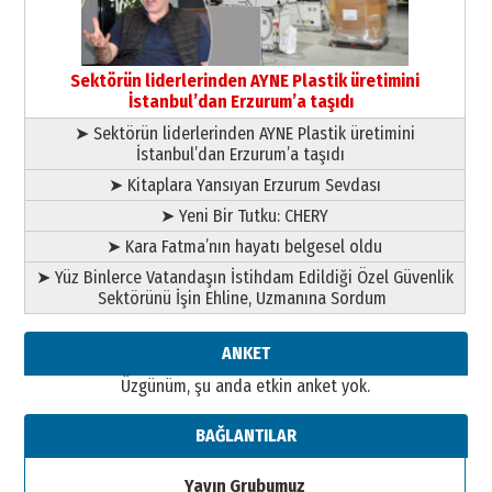
Esat BİNDESEN
Başkan Sekmen’den Erzurum’a
bir vizyon proje daha!
Sektörün liderlerinden AYNE Plastik üretimini
02 Ağustos 2026 Pazar
İstanbul’dan Erzurum’a taşıdı
➤ Sektörün liderlerinden AYNE Plastik üretimini
İstanbul’dan Erzurum’a taşıdı
➤ Kitaplara Yansıyan Erzurum Sevdası
➤ Yeni Bir Tutku: CHERY
➤ Kara Fatma’nın hayatı belgesel oldu
➤ Yüz Binlerce Vatandaşın İstihdam Edildiği Özel Güvenlik
Sektörünü İşin Ehline, Uzmanına Sordum
ANKET
Üzgünüm, şu anda etkin anket yok.
BAĞLANTILAR
Yayın Grubumuz