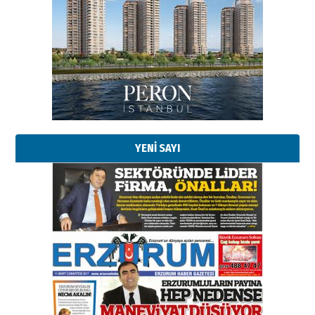
Esat BİNDESEN
Başkan Sekmen’den Erzurum’a
bir vizyon proje daha!
02 Ağustos 2026 Pazar
Kadir SABUNCUOĞLU
Erzurumspor’un köşe taşları
29 Haziran 2026 Pazartesi
YENİ SAYI
Kenan GÜLERCİ
Murat Şahsuvaroğlu ERKON’da
çıtayı yukarı taşırken,
yönetimdekiler aşağı
çekmemeli!
Orhan BOZKURT
17 Şubat 2026 Salı
Bir fotoğraf, bir şehir, bir
gazeteci… Dizginler kimin
elinde?
31 Mart 2026 Salı
A. Berhan Yılmaz
BİR BÖLÜM DEĞİL, BİR ÖMÜR