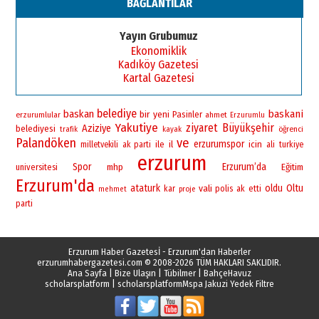
BAĞLANTILAR
Esat BİNDESEN
Başkan Sekmen’den Erzurum’a
Yayın Grubumuz
bir vizyon proje daha!
Ekonomiklik
02 Ağustos 2026 Pazar
Kadıköy Gazetesi
Kartal Gazetesi
belediye
baskan
baskani
bir
yeni
Pasinler
erzurumlular
ahmet
Erzurumlu
Yakutiye
ziyaret
Büyükşehir
Aziziye
belediyesi
öğrenci
trafik
kayak
Palandöken
ve
erzurumspor
ile
il
icin
milletvekili
ak parti
ali
turkiye
erzurum
Spor
Erzurum’da
universitesi
mhp
Eğitim
Erzurum'da
ataturk
vali
oldu
Oltu
polis
kar
ak
etti
mehmet
proje
parti
Erzurum Haber Gazetesİ - Erzurum'dan Haberler
erzurumhabergazetesi.com
© 2008-2026 TÜM HAKLARI SAKLIDIR.
Ana Sayfa
|
Bize Ulaşın
|
Tübilmer
|
BahçeHavuz
scholarsplatform
|
scholarsplatform
Mspa Jakuzi Yedek Filtre