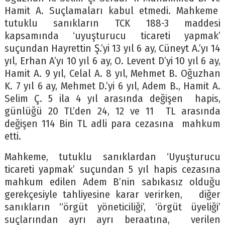
Hamit A. Suçlamaları kabul etmedi. Mahkeme
tutuklu sanıkların TCK 188-3 maddesi
kapsamında ‘uyuşturucu ticareti yapmak’
suçundan Hayrettin Ş.’yi 13 yıl 6 ay, Cüneyt A.’yı 14
yıl, Erhan A’yı 10 yıl 6 ay, O. Levent D’yi 10 yıl 6 ay,
Hamit A. 9 yıl, Celal A. 8 yıl, Mehmet B. Oğuzhan
K. 7 yıl 6 ay, Mehmet D.’yi 6 yıl, Adem B., Hamit A.
Selim Ç. 5 ila 4 yıl arasında değişen hapis,
günlüğü 20 TL’den 24, 12 ve 11 TL arasında
değişen 114 Bin TL adli para cezasına mahkum
etti.
Mahkeme, tutuklu sanıklardan ‘Uyuşturucu
ticareti yapmak’ suçundan 5 yıl hapis cezasına
mahkum edilen Adem B’nin sabıkasız olduğu
gerekçesiyle tahliyesine karar verirken, diğer
sanıkların “örgüt yöneticiliği’, ‘örgüt üyeliği’
suçlarından ayrı ayrı beraatına, verilen