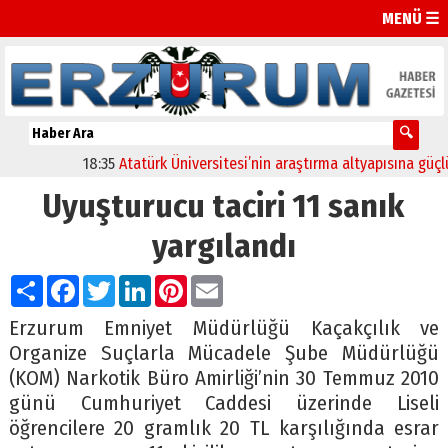
MENÜ ☰
18:35
Atatürk Üniversitesi’nin araştırma altyapısına güçlü on
Uyuşturucu taciri 11 sanık
yargılandı
Paylaş
Facebook
Twitter
LinkedIn
Pinterest
Email
Erzurum Emniyet Müdürlüğü Kaçakçılık ve
Organize Suçlarla Mücadele Şube Müdürlüğü
(KOM) Narkotik Büro Amirliği’nin 30 Temmuz 2010
günü Cumhuriyet Caddesi üzerinde Liseli
öğrencilere 20 gramlık 20 TL karşılığında esrar