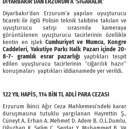
DİYARBAKIR’DAN ERZURUM’A ‘SİGARALIK’
Diyarbakır’dan Erzurum’a yapılan uyuşturucu
ticareti ile ilgili Polisin teknik takibine takılan ve
uyuşturucu satışı sırasında kameraya
görüntülenen uyuşturucu tacirlerinin özellikle
kentin en işlek
Cumhuriyet ve Mumcu, Kongre
Caddeleri, Yakutiye Parkı Halk Pazarı içinde 20-
8-7- gramlık esrar pazarlığı
yaptıkları tespit
edilen uyuşturucu tacirlerinin “ciğarılık hazır”
konuşmaları yaptıkları iddianamede yer verildi.
122 YIL HAPİS, 114 BİN TL ADLİ PARA CEZASI
Erzurum İkinci Ağır Ceza Mahkemesi’ndeki karar
duruşmasına tutuklu yargılanan Hayrettin Ş.,
Cüneyt A. Erhan A. Mehmet D. Adem B. O.L.Dumlu,
Oğuzhan K. Selim Ç. Serdar Y. Muhammed B. Ve