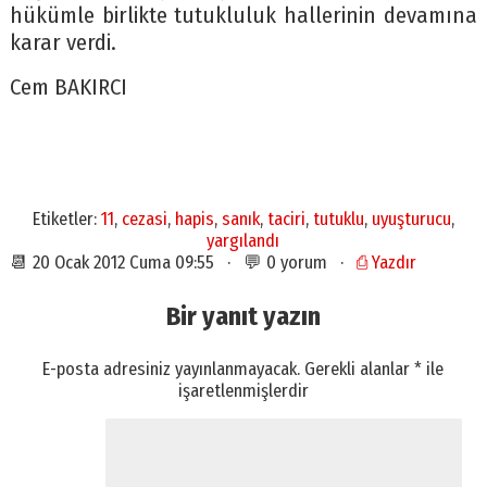
hükümle birlikte tutukluluk hallerinin devamına
karar verdi.
Cem BAKIRCI
Etiketler:
11
,
cezasi
,
hapis
,
sanık
,
taciri
,
tutuklu
,
uyuşturucu
,
yargılandı
📆 20 Ocak 2012 Cuma 09:55 · 💬 0 yorum ·
⎙ Yazdır
Bir yanıt yazın
E-posta adresiniz yayınlanmayacak.
Gerekli alanlar
*
ile
işaretlenmişlerdir