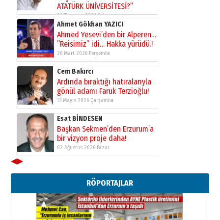
ATATÜRK ÜNİVERSİTESİ?”
28 Temmuz 2026 Salı
Ahmet Gökhan YAZICI
Ahmed Yesevi’den bir Alperen…
”Reisimiz” idi… Hakka yürüdü.!
26 Mart 2026 Perşembe
Cem Bakırcı
Ardında bıraktığı hatıralarıyla
gönül adamı Faruk Terzioğlu!
13 Mayıs 2026 Çarşamba
Esat BİNDESEN
Başkan Sekmen’den Erzurum’a
bir vizyon proje daha!
02 Ağustos 2026 Pazar
◀
▶
Kadir SABUNCUOĞLU
Erzurumspor’un köşe taşları
RÖPORTAJLAR
29 Haziran 2026 Pazartesi
Kenan GÜLERCİ