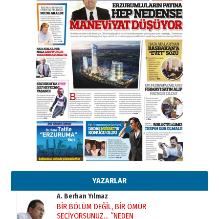
Esat BİNDESEN
Başkan Sekmen’den Erzurum’a
bir vizyon proje daha!
02 Ağustos 2026 Pazar
Kadir SABUNCUOĞLU
Erzurumspor’un köşe taşları
29 Haziran 2026 Pazartesi
Kenan GÜLERCİ
Murat Şahsuvaroğlu ERKON’da
çıtayı yukarı taşırken,
yönetimdekiler aşağı
çekmemeli!
Orhan BOZKURT
17 Şubat 2026 Salı
Bir fotoğraf, bir şehir, bir
gazeteci… Dizginler kimin
elinde?
YAZARLAR
31 Mart 2026 Salı
A. Berhan Yılmaz
BİR BÖLÜM DEĞİL, BİR ÖMÜR
SEÇİYORSUNUZ… “NEDEN