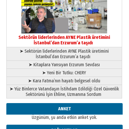
Murat Şahsuvaroğlu ERKON’da
çıtayı yukarı taşırken,
yönetimdekiler aşağı
çekmemeli!
Orhan BOZKURT
17 Şubat 2026 Salı
Bir fotoğraf, bir şehir, bir
gazeteci… Dizginler kimin
Sektörün liderlerinden AYNE Plastik üretimini
elinde?
İstanbul’dan Erzurum’a taşıdı
31 Mart 2026 Salı
➤ Sektörün liderlerinden AYNE Plastik üretimini
A. Berhan Yılmaz
İstanbul’dan Erzurum’a taşıdı
BİR BÖLÜM DEĞİL, BİR ÖMÜR
SEÇİYORSUNUZ… “NEDEN
➤ Kitaplara Yansıyan Erzurum Sevdası
ATATÜRK ÜNİVERSİTESİ?”
➤ Yeni Bir Tutku: CHERY
28 Temmuz 2026 Salı
Ahmet Gökhan YAZICI
➤ Kara Fatma’nın hayatı belgesel oldu
Ahmed Yesevi’den bir Alperen…
➤ Yüz Binlerce Vatandaşın İstihdam Edildiği Özel Güvenlik
”Reisimiz” idi… Hakka yürüdü.!
Sektörünü İşin Ehline, Uzmanına Sordum
26 Mart 2026 Perşembe
Cem Bakırcı
ANKET
Ardında bıraktığı hatıralarıyla
Üzgünüm, şu anda etkin anket yok.
gönül adamı Faruk Terzioğlu!
13 Mayıs 2026 Çarşamba