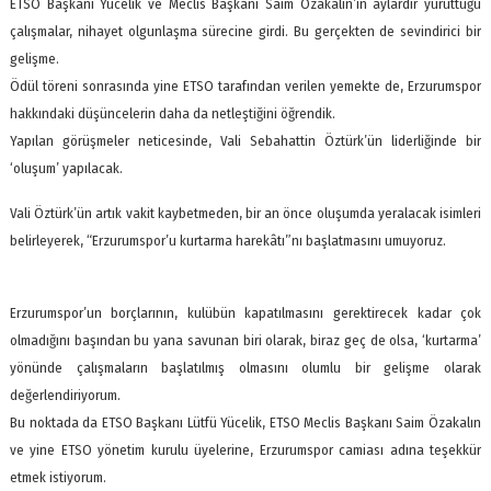
ETSO Başkanı Yücelik ve Meclis Başkanı Saim Özakalın’ın aylardır yürüttüğü
çalışmalar, nihayet olgunlaşma sürecine girdi. Bu gerçekten de sevindirici bir
gelişme.
Ödül töreni sonrasında yine ETSO tarafından verilen yemekte de, Erzurumspor
hakkındaki düşüncelerin daha da netleştiğini öğrendik.
Yapılan görüşmeler neticesinde, Vali Sebahattin Öztürk’ün liderliğinde bir
‘oluşum’ yapılacak.
Vali Öztürk’ün artık vakit kaybetmeden, bir an önce oluşumda yeralacak isimleri
belirleyerek, “Erzurumspor’u kurtarma harekâtı”nı başlatmasını umuyoruz.
Erzurumspor’un borçlarının, kulübün kapatılmasını gerektirecek kadar çok
olmadığını başından bu yana savunan biri olarak, biraz geç de olsa, ‘kurtarma’
yönünde çalışmaların başlatılmış olmasını olumlu bir gelişme olarak
değerlendiriyorum.
Bu noktada da ETSO Başkanı Lütfü Yücelik, ETSO Meclis Başkanı Saim Özakalın
ve yine ETSO yönetim kurulu üyelerine, Erzurumspor camiası adına teşekkür
etmek istiyorum.