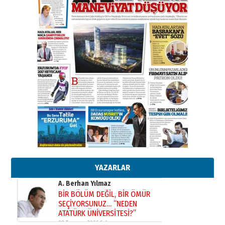
Başkan Sekmen’den Erzurum’a
bir vizyon proje daha!
02 Ağustos 2026 Pazar
Kadir SABUNCUOĞLU
Erzurumspor’un köşe taşları
29 Haziran 2026 Pazartesi
Kenan GÜLERCİ
Murat Şahsuvaroğlu ERKON’da
çıtayı yukarı taşırken,
yönetimdekiler aşağı
çekmemeli!
Orhan BOZKURT
17 Şubat 2026 Salı
Bir fotoğraf, bir şehir, bir
gazeteci… Dizginler kimin
elinde?
YAZARLAR
31 Mart 2026 Salı
A. Berhan Yılmaz
BİR BÖLÜM DEĞİL, BİR ÖMÜR
SEÇİYORSUNUZ… “NEDEN
ATATÜRK ÜNİVERSİTESİ?”
28 Temmuz 2026 Salı