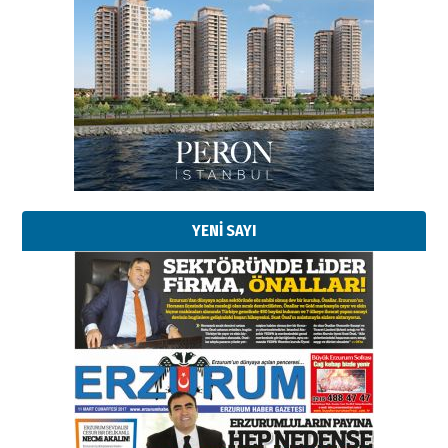
YENİ SAYI
Esat BİNDESEN