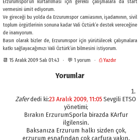
Erzurumspor’un kurtarılması için gerekli çalışmalara da start
vermesini ümit ediyorum.
Ve gireceği bu yolda da Erzurumspor camiasının, işadamının, sivil
toplum örgütlerinin sonuna kadar Vali Öztürk’e destek vereceğine
de inanıyorum.
Basın olarak bizler de, Erzurumspor için yürütülecek çalışmalara
katkı sağlayacağımızı Vali Öztürk’ün bilmesini istiyorum.
📆 15 Aralık 2009 Salı 01:43 · 💬 1 yorum ·
⎙ Yazdır
Yorumlar
Zafer
dedi ki:
23 Aralık 2009, 11:05
Sevgili ETSO
yönetimi;
Bırakın ErzurumSporla birazda KArfur
ilgilensin.
Baksanıza Erzurum halkı sizden çok,
erzurum esnafından çok carfura yakın.