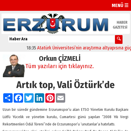
MENÜ ☰
18:35
Atatürk Üniversitesi’nin araştırma altyapısına güçlü 
Orkun ÇİZMELİ
Tüm yazıları için tıklayınız.
Artık top, Vali Öztürk’de
Paylaş
Facebook
Twitter
LinkedIn
Pinterest
Email
Uzun bir süredir gündemine Erzurumspor’u alan ETSO Yönetim Kurulu Başkanı
Lütfü Yücelik ve yönetim kurulu, Cumartesi günü yapılan “2008 Yılı Vergi
Rekortmenleri Ödül Töreni”nde de Erzurumspor’u ‘unutanlar’a hatırlattı.