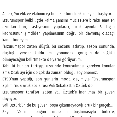
Ancak, Yücelik ve ekibinin işi henüz bitmedi, aksine yeni başlıyor.
Erzurumspor belki ligde kalma şansını mucizelere bıraktı ama en
azından borç tasfiyesinin yapılarak, ocak ayında 3. Lig’in
kadrosunun şimdiden yapılmasının doğru bir davranış olacağı
kanaatindeyim.
“Erzurumspor zaten düştü, bu sezonu atlatıp, sezon sonunda,
düştüğü yerden kaldıralım” yönündeki görüşün de sağlıklı
olmayacağını belirtmekte de yarar görüyorum.
Tabii ki bunları tartışıp, üzerinde konuşulması gereken konular
ama Ocak ayı için de çok da zaman olduğu söylenemez.
ETSO’nun yaptığı, son günlerin moda deyimiyle “Erzurumspor
açılımı”nda artık söz sırası Vali Sebahattin Öztürk de.
Erzurumspor taraftarı zaten Vali Öztürk’e inanılmaz bir güven
duyuyor.
Vali Öztürk’ün de bu güveni boşa çıkarmayacağı artık bir gerçek…
Sayın Vali’nin bugün mesainin başlamasıyla birlikte,