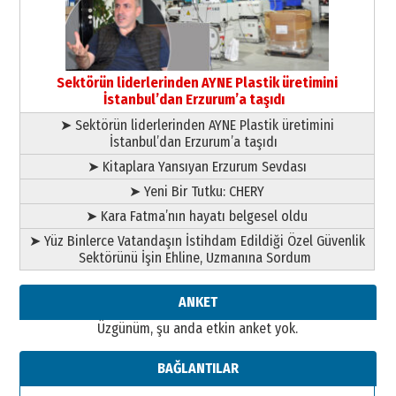
yönetimdekiler aşağı
çekmemeli!
Orhan BOZKURT
17 Şubat 2026 Salı
Bir fotoğraf, bir şehir, bir
gazeteci… Dizginler kimin
Sektörün liderlerinden AYNE Plastik üretimini
elinde?
İstanbul’dan Erzurum’a taşıdı
31 Mart 2026 Salı
➤ Sektörün liderlerinden AYNE Plastik üretimini
A. Berhan Yılmaz
İstanbul’dan Erzurum’a taşıdı
BİR BÖLÜM DEĞİL, BİR ÖMÜR
SEÇİYORSUNUZ… “NEDEN
➤ Kitaplara Yansıyan Erzurum Sevdası
ATATÜRK ÜNİVERSİTESİ?”
➤ Yeni Bir Tutku: CHERY
28 Temmuz 2026 Salı
Ahmet Gökhan YAZICI
➤ Kara Fatma’nın hayatı belgesel oldu
Ahmed Yesevi’den bir Alperen…
➤ Yüz Binlerce Vatandaşın İstihdam Edildiği Özel Güvenlik
”Reisimiz” idi… Hakka yürüdü.!
Sektörünü İşin Ehline, Uzmanına Sordum
26 Mart 2026 Perşembe
Cem Bakırcı
ANKET
Ardında bıraktığı hatıralarıyla
Üzgünüm, şu anda etkin anket yok.
gönül adamı Faruk Terzioğlu!
13 Mayıs 2026 Çarşamba
BAĞLANTILAR
Esat BİNDESEN