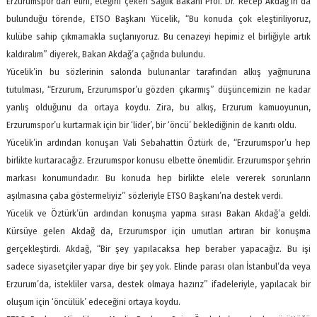
Erzurumspor’dan elini, eteğini çeken Sağlık Bakanı Prof. Dr. Recep Akdağ’ın da
bulunduğu törende, ETSO Başkanı Yücelik, “Bu konuda çok eleştiriliyoruz,
kulübe sahip çıkmamakla suçlanıyoruz. Bu cenazeyi hepimiz el birliğiyle artık
kaldıralım” diyerek, Bakan Akdağ’a çağrıda bulundu.
Yücelik’in bu sözlerinin salonda bulunanlar tarafından alkış yağmuruna
tutulması, “Erzurum, Erzurumspor’u gözden çıkarmış” düşüncemizin ne kadar
yanlış olduğunu da ortaya koydu. Zira, bu alkış, Erzurum kamuoyunun,
Erzurumspor’u kurtarmak için bir ‘lider’, bir ‘öncü’ beklediğinin de kanıtı oldu.
Yücelik’in ardından konuşan Vali Sebahattin Öztürk de, “Erzurumspor’u hep
birlikte kurtaracağız. Erzurumspor konusu elbette önemlidir. Erzurumspor şehrin
markası konumundadır. Bu konuda hep birlikte elele vererek sorunların
aşılmasına çaba göstermeliyiz” sözleriyle ETSO Başkanı’na destek verdi.
Yücelik ve Öztürk’ün ardından konuşma yapma sırası Bakan Akdağ’a geldi.
Kürsüye gelen Akdağ da, Erzurumspor için umutları artıran bir konuşma
gerçekleştirdi. Akdağ, “Bir şey yapılacaksa hep beraber yapacağız. Bu işi
sadece siyasetçiler yapar diye bir şey yok. Elinde parası olan İstanbul’da veya
Erzurum’da, istekliler varsa, destek olmaya hazırız” ifadeleriyle, yapılacak bir
oluşum için ‘öncülük’ edeceğini ortaya koydu.