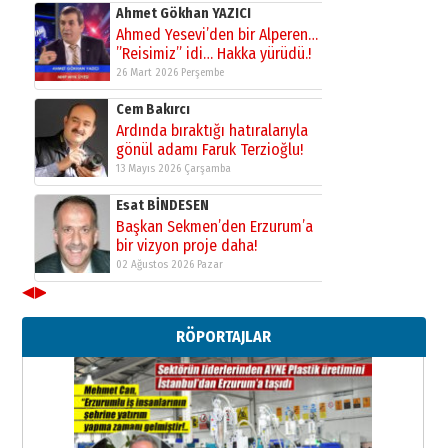
Ahmet Gökhan YAZICI
Ahmed Yesevi’den bir Alperen…
”Reisimiz” idi… Hakka yürüdü.!
26 Mart 2026 Perşembe
Cem Bakırcı
Ardında bıraktığı hatıralarıyla
gönül adamı Faruk Terzioğlu!
13 Mayıs 2026 Çarşamba
Esat BİNDESEN
Başkan Sekmen’den Erzurum’a
bir vizyon proje daha!
02 Ağustos 2026 Pazar
◀
▶
Kadir SABUNCUOĞLU
Erzurumspor’un köşe taşları
RÖPORTAJLAR
29 Haziran 2026 Pazartesi
Kenan GÜLERCİ
Murat Şahsuvaroğlu ERKON’da
çıtayı yukarı taşırken,